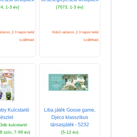
Miért vásárolj nálunk?
4, 1-3 év)
(7073, 1-3 év)
Akiket támogatunk
Garancia
ktáron, 2-3 napon belül
Külső raktáron, 2-3 napon belül
Játék rendelés - Az internetes
szállítható
szállítható
vásárlás előnyei
Reklamáció és Elállás
by Kulcstartó
Liba játék Goose game,
készlet
Djeco klasszikus
társasjáték - 5232
3db kulcstartó
8 szín, 7-99 év)
(5-12 év)