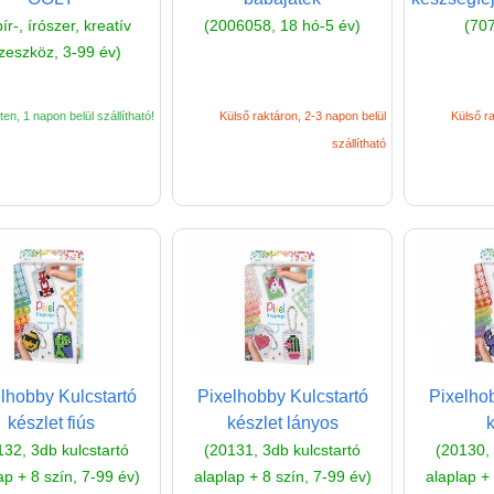
ír-, írószer, kreatív
(2006058, 18 hó-5 év)
(707
jzeszköz, 3-99 év)
en, 1 napon belül szállítható!
Külső raktáron, 2-3 napon belül
Külső ra
szállítható
lhobby Kulcstartó
Pixelhobby Kulcstartó
Pixelhob
készlet fiús
készlet lányos
132, 3db kulcstartó
(20131, 3db kulcstartó
(20130, 
ap + 8 szín, 7-99 év)
alaplap + 8 szín, 7-99 év)
alaplap + 