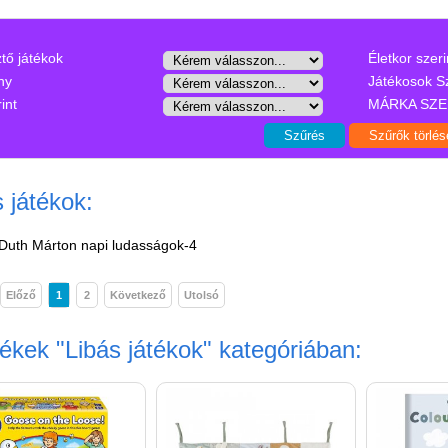
ztő játékok
Életkor szeri
ny
Játékosok S
int
MÁRKA SZE
 játékok:
Előző
1
2
Következő
Utolsó
mékek
"Libás játékok"
kategóriában: