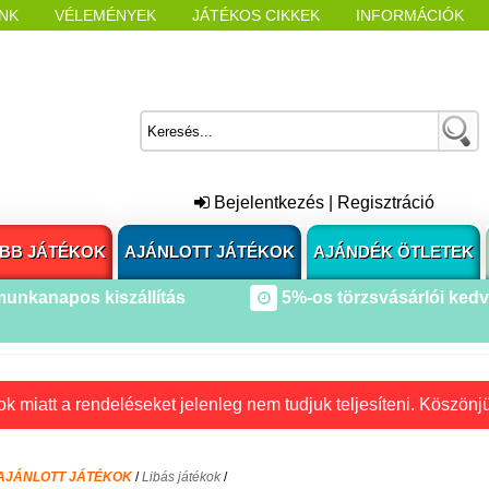
NK
VÉLEMÉNYEK
JÁTÉKOS CIKKEK
INFORMÁCIÓK
L NYITÁSAKOR
CÍMKÉK
Bejelentkezés
|
Regisztráció
BB JÁTÉKOK
AJÁNLOTT JÁTÉKOK
AJÁNDÉK ÖTLETEK
munkanapos kiszállítás
5%-os törzsvásárlói ked
k miatt a rendeléseket jelenleg nem tudjuk teljesíteni. Köszönj
AJÁNLOTT JÁTÉKOK
/
Libás játékok
/