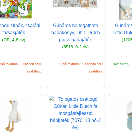
adult libák, családi
Gúnáros hajtogatható
Gúnáros 
társasjáték
babakönyv, Little Dutch
Little Dut
plüss babajáték
(OR, 4-8 év)
(1206
(8518, 0-2 év)
lső raktáron, 2-3 napon belül
Külső raktáron, 2-3 napon belül
Készleten, 1 
szállítható
szállítható