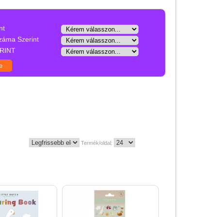
Játék hangszer
Futóbiciklik, rollerek
nt
Gyerekszoba
záma Szerint
RINT
Intelligens gyurma
Iskolaszerek
Kerti játékok
Kreatív játék
Könyv
Licenszes TOP
Termék/oldal:
gyerekajándékok
Logikai játékok
LOGICO
LÜK