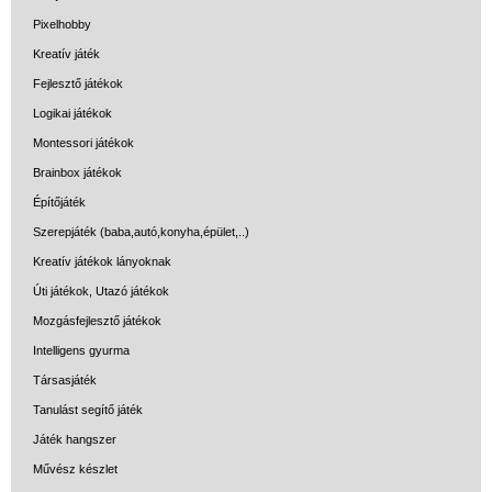
(baba,autó,konyha,épület,..)
Pixelhobby
Kreatív játék
Tanulást segítő játék
Fejlesztő játékok
Társasjáték
Logikai játékok
Tudományos játék
Montessori játékok
Brainbox játékok
Úti játékok, Utazó játékok
Építőjáték
Ügyességi játékok
Szerepjáték (baba,autó,konyha,épület,..)
CSAK NÁLUNK - Egyedi
Kreatív játékok lányoknak
játékok
Úti játékok, Utazó játékok
Mozgásfejlesztő játékok
Intelligens gyurma
Társasjáték
Tanulást segítő játék
Játék hangszer
Művész készlet