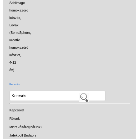
Keresés
Kapcsolat
Rólunk
Miért vásárolj nálunk?
Játékbolt Budaörs