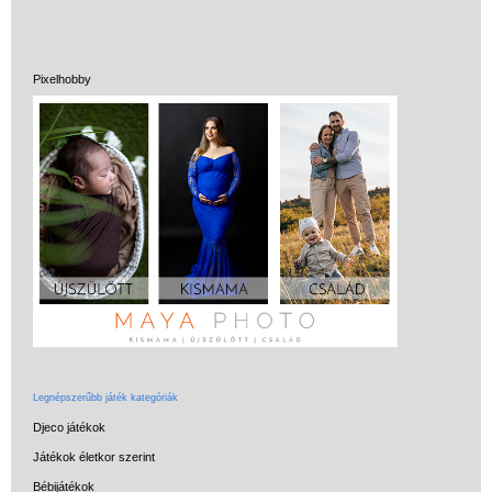
Magyar játékok
Montessori játékok
Mozgásfejlesztő játékok
Pixelhobby
Okos partijátékok
Oktató játékok kutyáknak
Pasztell játékok
Papírszínház
Pixelhobby
Puzzle
Spiegelburg játékok
Strandjátékok
Legnépszerűbb játék kategóriák
Szerelés, barkácsolás, kerti
Djeco játékok
kalandozás
Játékok életkor szerint
Bébijátékok
Szerepjáték