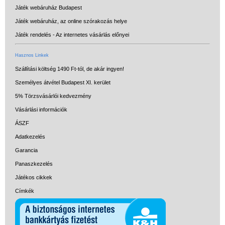
Játék webáruház Budapest
Játék webáruház, az online szórakozás helye
Játék rendelés - Az internetes vásárlás előnyei
Hasznos Linkek
Szállítási költség 1490 Ft-tól, de akár ingyen!
Személyes átvétel Budapest XI. kerület
5% Törzsvásárlói kedvezmény
Vásárlási információk
ÁSZF
Adatkezelés
Garancia
Panaszkezelés
Játékos cikkek
Címkék