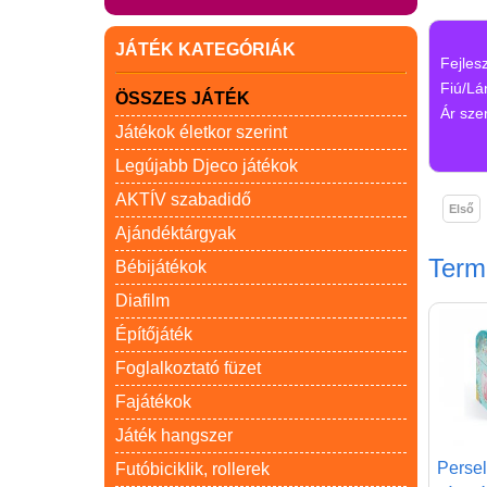
JÁTÉK KATEGÓRIÁK
Fejles
Fiú/Lá
ÖSSZES JÁTÉK
Ár szer
Játékok életkor szerint
Legújabb Djeco játékok
AKTÍV szabadidő
Első
Ajándéktárgyak
Ter
Bébijátékok
Diafilm
Építőjáték
Foglalkoztató füzet
Fajátékok
Játék hangszer
Persel
Futóbiciklik, rollerek