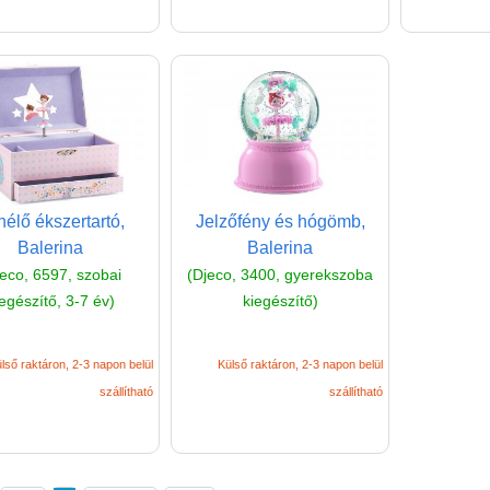
élő ékszertartó,
Jelzőfény és hógömb,
Balerina
Balerina
jeco, 6597, szobai
(Djeco, 3400, gyerekszoba
egészítő, 3-7 év)
kiegészítő)
lső raktáron, 2-3 napon belül
Külső raktáron, 2-3 napon belül
szállítható
szállítható