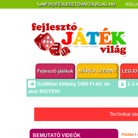
INFO@FEJLESZTOJATEKVILAG.HU
RÓLU
REKLAMÁCIÓ ÉS ELÁLLÁS
POPUP AZ OLDA
Fejlesztő játékok
MÁRKA SZERINT
LEGJO
Szállítási költség 1490 Ft-tól, de
1-3 
akár INGYEN!
Technikai oko
Főoldal
/
BEMUTATÓ VIDEÓK