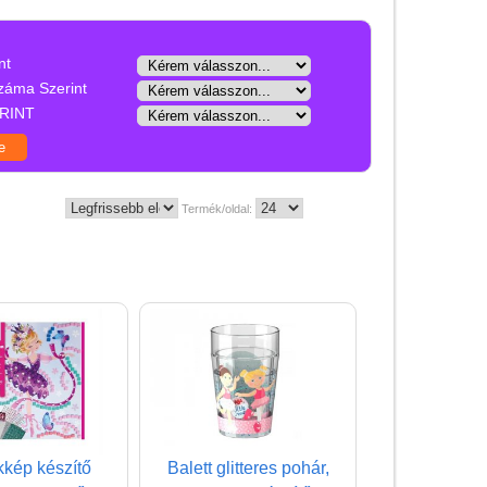
Játék hangszer
Futóbiciklik, rollerek
nt
Gyerekszoba
záma Szerint
RINT
Intelligens gyurma
Iskolaszerek
Kerti játékok
Termék/oldal:
Kreatív játék
Könyv
Licenszes TOP
gyerekajándékok
Logikai játékok
LOGICO
LÜK
kép készítő
Balett glitteres pohár,