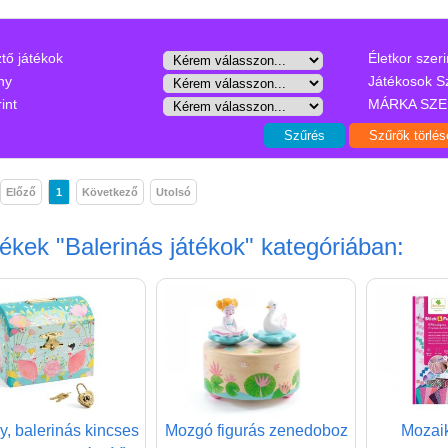
ztő játékok
Életkor szeri
ny
Játékosok S
int
MÁRKA SZE
Előző
1
Következő
Utolsó
mékek
"Balerinás játékok"
kategóriában:
y, balerinás kincses
Mozgó figurás zenedoboz
Mozaik