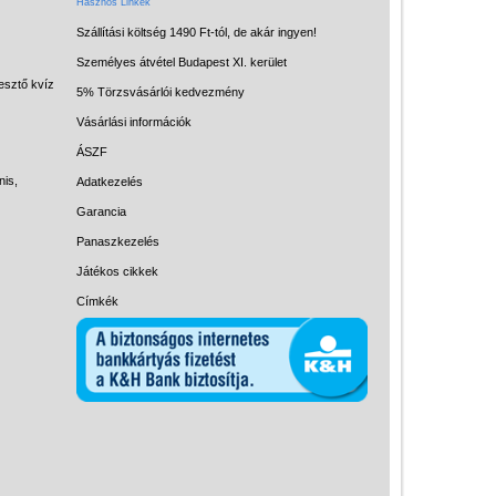
Hasznos Linkek
Szállítási költség 1490 Ft-tól, de akár ingyen!
Személyes átvétel Budapest XI. kerület
esztő kvíz
5% Törzsvásárlói kedvezmény
Vásárlási információk
ÁSZF
nis,
Adatkezelés
Garancia
Panaszkezelés
Játékos cikkek
Címkék