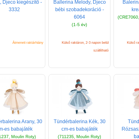
, Djeco kiegészítő -
Ballerina Melody, Djeco
Balerin
3332
bébi szobadekoráció -
kre
6064
(CRE7060,
(1-5 év)
Átmeneti raktárhiány
Külső raktáron, 2-3 napon belül
Külső ra
szállítható
rbalerina Arany, 30
Tündérbalerina Kék, 30
Tünd
m-es babajáték
cm-es babajáték
Rózsasz
ba
1237, Moulin Roty)
(711235, Moulin Roty)