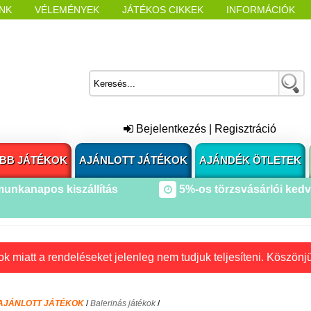
NK
VÉLEMÉNYEK
JÁTÉKOS CIKKEK
INFORMÁCIÓK
L NYITÁSAKOR
CÍMKÉK
Bejelentkezés
|
Regisztráció
BB JÁTÉKOK
AJÁNLOTT JÁTÉKOK
AJÁNDÉK ÖTLETEK
munkanapos kiszállítás
5%-os törzsvásárlói ked
k miatt a rendeléseket jelenleg nem tudjuk teljesíteni. Köszönj
AJÁNLOTT JÁTÉKOK
/
Balerinás játékok
/