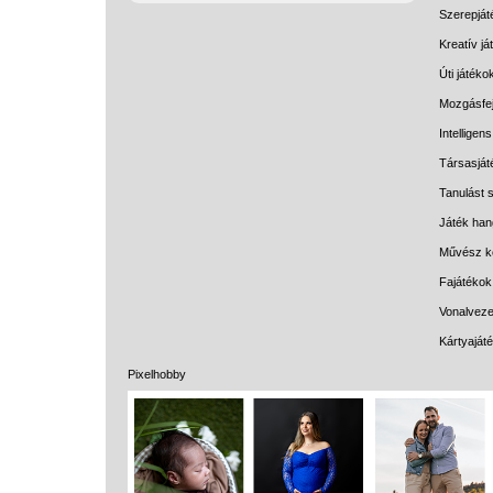
Szerepját
Kreatív j
Úti játéko
Mozgásfej
Intelligen
Társasját
Tanulást s
Játék han
Művész k
Fajátékok
Vonalveze
Kártyaját
Pixelhobby