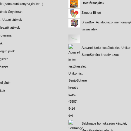
Dixit társasjáték
ék (baba,autó,konyha,épület,..)
átékok lányoknak
Zingo a Bingó
k, Utazó játékok
BrainBox, Az időutazó, memóriafejl
lesztő játékok
társasjáték
s gyurma
ék
Aquarell junior festőkészlet, Unikor
egítő játék
SentoSphére kreatív szett
gszer
észlet
tő játék
ékok
Sablimage homokszóró készlet,
Veszélyeztetett állatok