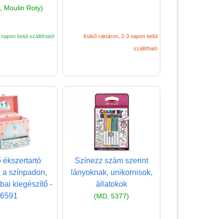
, Moulin Roty)
(baba,autó,konyha,épület,..)
Tanulást segítő játék
napon belül szállítható!
Külső raktáron, 2-3 napon belül
Társasjáték
szállítható
Tudományos játék
Úti játékok, Utazó játékok
Ügyességi játékok
CSAK NÁLUNK - Egyedi
játékok
 ékszertartó
Színezz szám szerint
 a színpadon,
lányoknak, unikornisok,
bai kiegészítő -
állatokok
6591
(MD, 5377)