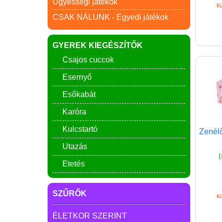
Ügyességi játékok
Kü
CSAK NÁLUNK - Egyedi játékok
GYEREK KIEGÉSZÍTŐK
Csajos cuccok
Esernyő
Esőkabát
Karóra
Kulcstartó
Zenélő
Utazás
(
Etetés
SZŰRŐK
Kü
ÉLETKOR SZERINT