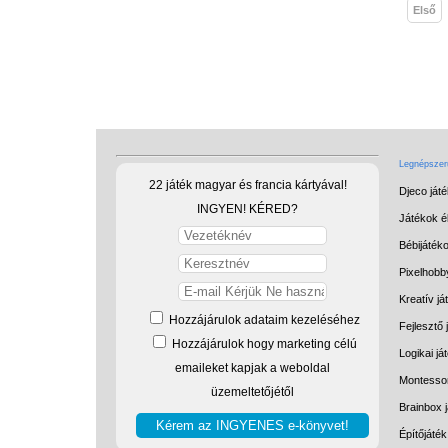
Első
Legnépszerű
22 játék magyar és francia kártyával!
Djeco ját
INGYEN! KÉRED?
Játékok él
Bébijáték
Pixelhobb
Kreatív já
Hozzájárulok adataim kezeléséhez
Fejlesztő 
Hozzájárulok hogy marketing célú
Logikai já
emaileket kapjak a weboldal
Montessor
üzemeltetőjétől
Brainbox 
Építőjáték