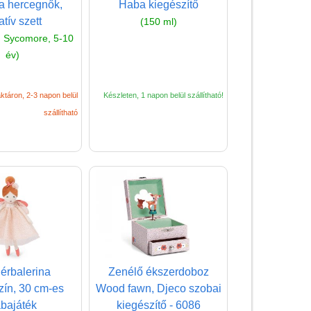
Magyar játékok
a hercegnők,
Haba kiegészítő
atív szett
(150 ml)
Montessori játékok
 Sycomore, 5-10
Mozgásfejlesztő játékok
év)
Okos partijátékok
ktáron, 2-3 napon belül
Készleten, 1 napon belül szállítható!
Oktató játékok kutyáknak
szállítható
Pasztell játékok
Papírszínház
Pixelhobby
Puzzle
Spiegelburg játékok
Strandjátékok
Szerelés, barkácsolás, kerti
érbalerina
Zenélő ékszerdoboz
kalandozás
ín, 30 cm-es
Wood fawn, Djeco szobai
bajáték
kiegészítő - 6086
Szerepjáték