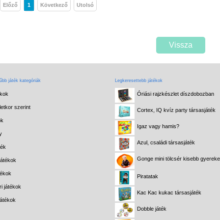
Előző
1
Következő
Utolsó
Vissza
bb játék kategóriák
Legkeresettebb játékok
ékok
Óriási rajzkészlet díszdobozban
etkor szerint
Cortex, IQ kvíz party társasjáték
ok
Igaz vagy hamis?
y
Azul, családi társasjáték
ték
Gonge mini tölcsér kisebb gyerek
játékok
tékok
Piratatak
i játékok
Kac Kac kukac társasjáték
játékok
Dobble játék