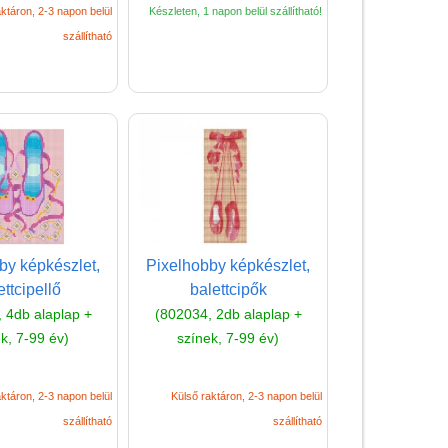
ktáron, 2-3 napon belül
Készleten, 1 napon belül szállítható!
szállítható
Vélemények
Adatkezelés
by képkészlet,
Pixelhobby képkészlet,
ÁSZF
ettcipellő
balettcipők
Szállítási költség 1490 Ft-tól,
 4db alaplap +
(802034, 2db alaplap +
de akár INGYEN!
k, 7-99 év)
színek, 7-99 év)
1-3 munkanapos kiszállítás
5%-os törzsvásárlói
ktáron, 2-3 napon belül
Külső raktáron, 2-3 napon belül
kedvezmény
szállítható
szállítható