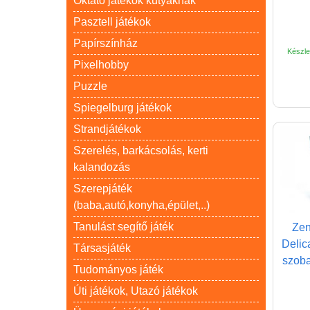
Oktató játékok kutyáknak
Pasztell játékok
Papírszínház
Készlet
Pixelhobby
Puzzle
Spiegelburg játékok
Strandjátékok
Szerelés, barkácsolás, kerti
kalandozás
Szerepjáték
(baba,autó,konyha,épület,..)
Tanulást segítő játék
Zen
Delic
Társasjáték
szoba
Tudományos játék
Úti játékok, Utazó játékok