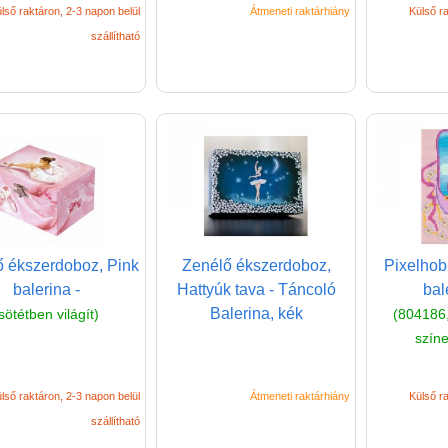
lső raktáron, 2-3 napon belül
Átmeneti raktárhiány
Külső ra
szállítható
 ékszerdoboz, Pink
Zenélő ékszerdoboz,
Pixelhob
balerina -
Hattyúk tava - Táncoló
bal
Balerina, kék
sötétben világít)
(804186,
színe
lső raktáron, 2-3 napon belül
Átmeneti raktárhiány
Külső ra
szállítható