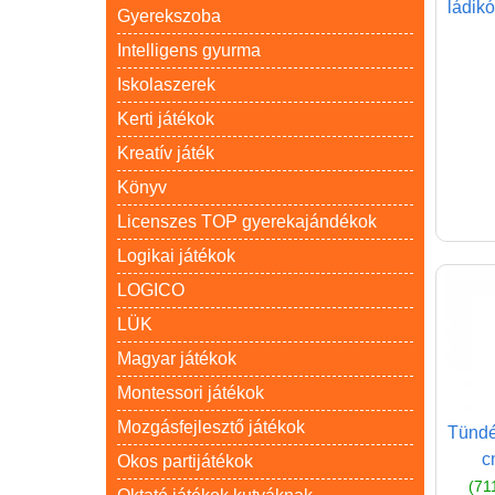
ládikó
Gyerekszoba
Intelligens gyurma
Iskolaszerek
Kerti játékok
Kreatív játék
Könyv
Licenszes TOP gyerekajándékok
Logikai játékok
LOGICO
LÜK
Magyar játékok
Montessori játékok
Mozgásfejlesztő játékok
Tündé
c
Okos partijátékok
(71