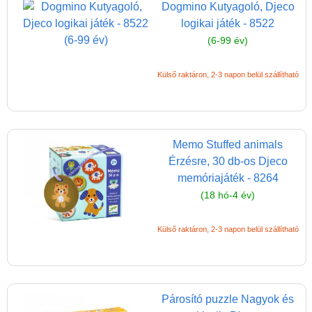
Dogmino Kutyagoló, Djeco
logikai játék - 8522
(6-99 év)
Külső raktáron, 2-3 napon belül szállítható
Memo Stuffed animals
Érzésre, 30 db-os Djeco
memóriajáték - 8264
(18 hó-4 év)
Külső raktáron, 2-3 napon belül szállítható
Párosító puzzle Nagyok és