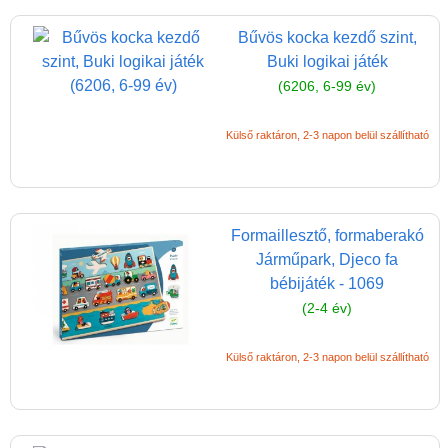
Bűvös kocka kezdő szint,
Buki logikai játék
(6206, 6-99 év)
Külső raktáron, 2-3 napon belül szállítható
Formaillesztő, formaberakó
Járműpark, Djeco fa
bébijáték - 1069
(2-4 év)
Külső raktáron, 2-3 napon belül szállítható