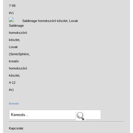
Sablimage homokszóró készlet, Lovak
Keresés
Kapcsolat