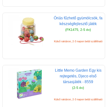
Óriás fűzhető gyümölcsök, fa
készségfejlesztő játék
(FK1475, 2-5 év)
Külső raktáron, 2-3 napon belül szállítható
Little Memo Garden Egy kis
rejtegetés, Djeco első
társasjáték - 8559
(2-5 év)
Külső raktáron, 2-3 napon belül szállítható