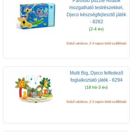
Párosító puzzle Állatok
mozgatható testrészekkel,
Djeco készségfejlesztő játék
- 8262
(2-4 év)
Külső raktáron, 2-3 napon belül szállítható
Multi Big, Djeco felfedező
foglalkoztató játék - 6294
(18 hó-3 év)
Külső raktáron, 2-3 napon belül szállítható