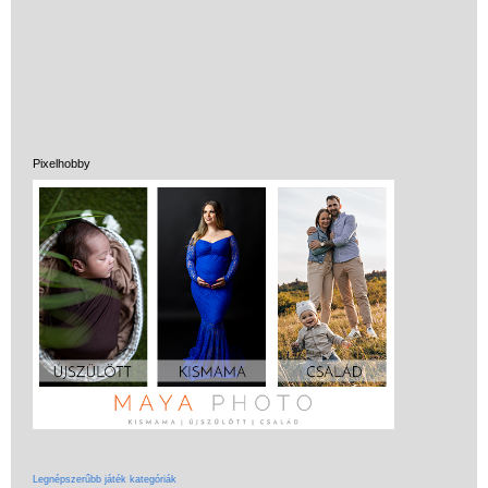
Pixelhobby
Legnépszerűbb játék kategóriák