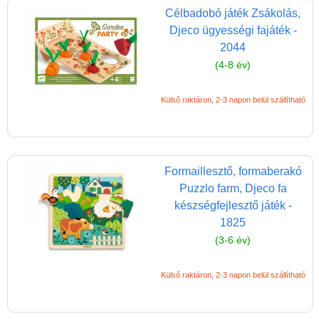
Célbadobó játék Zsákolás,
Djeco ügyességi fajáték -
2044
(4-8 év)
Külső raktáron, 2-3 napon belül szállítható
Formaillesztő, formaberakó
Puzzlo farm, Djeco fa
készségfejlesztő játék -
1825
(3-6 év)
Külső raktáron, 2-3 napon belül szállítható