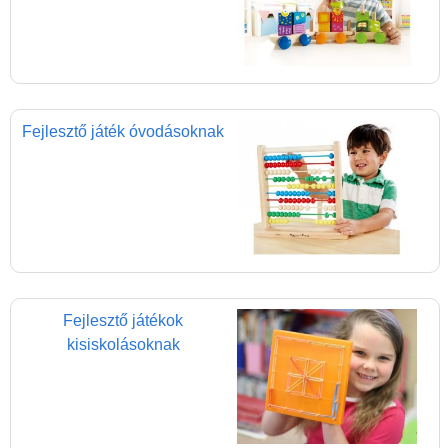
Magyar játékok
Montessori játékok
Mozgásfejlesztő játékok
Okos partijátékok
Fejlesztő játék óvodásoknak
Oktató játékok kutyáknak
Pasztell játékok
Papírszínház
Pixelhobby
Puzzle
Spiegelburg játékok
Fejlesztő játékok
kisiskolásoknak
Strandjátékok
Szerelés, barkácsolás, kerti
kalandozás
Szerepjáték