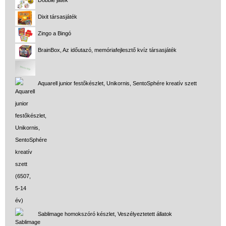
Dobble játék
Dixit társasjáték
Zingo a Bingó
BrainBox, Az időutazó, memóriafejlesztő kvíz társasjáték
Aquarell junior festőkészlet, Unikornis, SentoSphére kreatív szett
Sablimage homokszóró készlet, Veszélyeztetett állatok