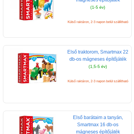
Magyar játékok
(1-5 év)
Montessori játékok
Mozgásfejlesztő játékok
Külső raktáron, 2-3 napon belül szállítható
Okos partijátékok
Oktató játékok kutyáknak
Első traktorom, Smartmax 22
Pasztell játékok
db-os mágneses építőjáték
Papírszínház
(1,5-5 év)
Pixelhobby
Külső raktáron, 2-3 napon belül szállítható
Puzzle
Spiegelburg játékok
Strandjátékok
Szerelés, barkácsolás, kerti
Első barátaim a tanyán,
kalandozás
Smartmax 16 db-os
mágneses építőjáték
Szerepjáték