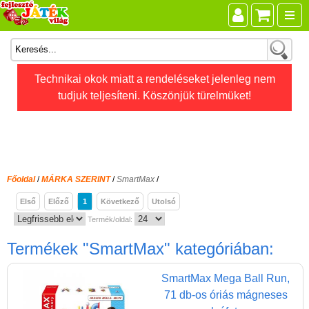
Összes játék
Technikai okok miatt a rendeléseket jelenleg nem
tudjuk teljesíteni. Köszönjük türelmüket!
Játékok életkor szerint
Legújabb Djeco játékok
AKTÍV szabadidő
Ajándéktárgyak
Főoldal
/
MÁRKA SZERINT
/
SmartMax
/
Bébijátékok
Első
Előző
1
Következő
Utolsó
Diafilm
Termék/oldal:
Építőjáték
Termékek
"SmartMax"
kategóriában:
Foglalkoztató füzet
SmartMax Mega Ball Run,
Fajátékok
71 db-os óriás mágneses