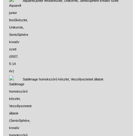
Aquarell junior festőkészlet, Unikornis, SentoSphére kreatív szett
Sablimage homokszóró készlet, Veszélyeztetett állatok