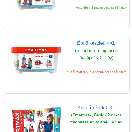
Miért vásárolj nálunk?
Készleten, 1 napon belül szállítható!
Akiket támogatunk
Garancia
Játék rendelés - Az internetes
vásárlás előnyei
Építő készlet, XXL
(Smartmax, mágneses
Reklamáció és Elállás
építőjáték, 3-7 év)
Külső raktáron, 2-3 napon belül szállítható
Kezdő készlet, XL
(Smartmax, Basic 42 db-os
mágneses építőjáték, 3-7 év)