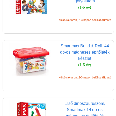
golyófutam
Játék hangszer
(1-5 év)
Futóbiciklik, rollerek
Gyerekszoba
Külső raktáron, 2-3 napon belül szállítható
Intelligens gyurma
Iskolaszerek
Smartmax Build & Roll, 44
Kerti játékok
db-os mágneses építőjáték
Kreatív játék
készlet
Könyv
(1-5 év)
Licenszes TOP
Külső raktáron, 2-3 napon belül szállítható
gyerekajándékok
Logikai játékok
LOGICO
Első dinoszauruszom,
LÜK
Smartmax 14 db-os
mágneses építőjáték