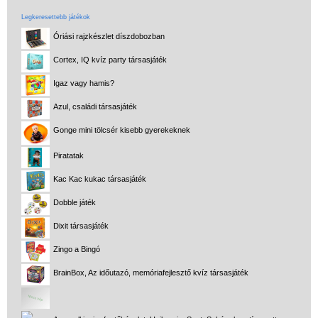
Legkeresettebb játékok
Óriási rajzkészlet díszdobozban
Cortex, IQ kvíz party társasjáték
Igaz vagy hamis?
Azul, családi társasjáték
Gonge mini tölcsér kisebb gyerekeknek
Piratatak
Kac Kac kukac társasjáték
Dobble játék
Dixit társasjáték
Zingo a Bingó
BrainBox, Az időutazó, memóriafejlesztő kvíz társasjáték