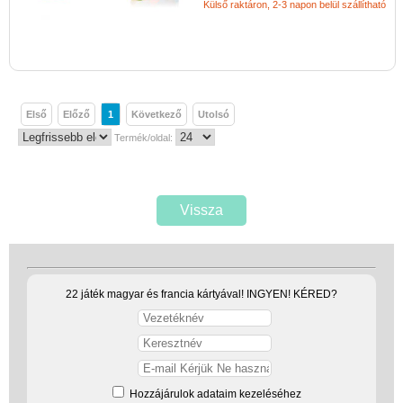
Külső raktáron, 2-3 napon belül szállítható
Első
Előző
1
Következő
Utolsó
Termék/oldal:
Vissza
22 játék magyar és francia kártyával! INGYEN! KÉRED?
Hozzájárulok adataim kezeléséhez