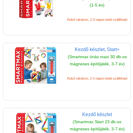
(1-5 év)
(baba,autó,konyha,épület,..)
Tanulást segítő játék
Külső raktáron, 2-3 napon belül szállítható
Társasjáték
Tudományos játék
Úti játékok, Utazó játékok
Kezdő készlet, Start+
(Smartmax óriás maxi 30 db-os
Ügyességi játékok
mágneses építőjáték, 3-7 év)
CSAK NÁLUNK - Egyedi
játékok
Külső raktáron, 2-3 napon belül szállítható
Kezdő készlet
(Smartmax Start 23 db-os
mágneses építőjáték, 3-7 év)