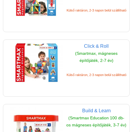
Külső raktáron, 2-3 napon belül szállítható
Click & Roll
(Smartmax, mágneses
Vélemények
építőjáték, 2-7 év)
Adatkezelés
Külső raktáron, 2-3 napon belül szállítható
ÁSZF
Szállítási költség 1490 Ft-tól,
de akár INGYEN!
1-3 munkanapos kiszállítás
Build & Learn
5%-os törzsvásárlói
(Smartmax Education 100 db-
kedvezmény
os mágneses építőjáték, 3-7 év)