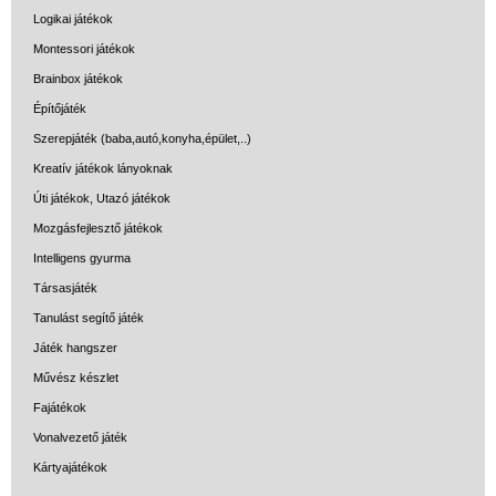
Logikai játékok
Montessori játékok
Brainbox játékok
Építőjáték
Szerepjáték (baba,autó,konyha,épület,..)
Kreatív játékok lányoknak
Úti játékok, Utazó játékok
Mozgásfejlesztő játékok
Intelligens gyurma
Társasjáték
Tanulást segítő játék
Játék hangszer
Művész készlet
Fajátékok
Vonalvezető játék
Kártyajátékok