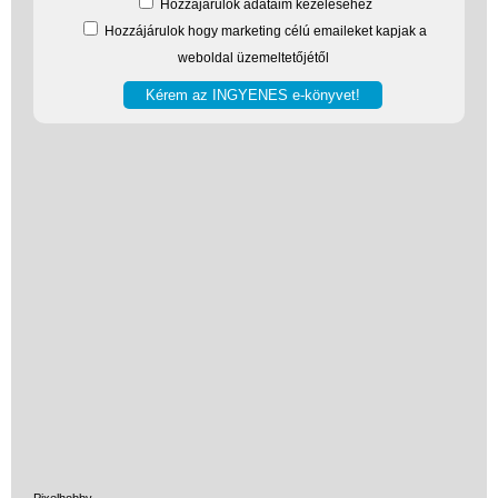
Hozzájárulok adataim kezeléséhez
(baba,autó,konyha,épület,..)
Hozzájárulok hogy marketing célú emaileket kapjak a
weboldal üzemeltetőjétől
Tanulást segítő játék
Társasjáték
Tudományos játék
Úti játékok, Utazó játékok
Ügyességi játékok
CSAK NÁLUNK - Egyedi
játékok
Pixelhobby