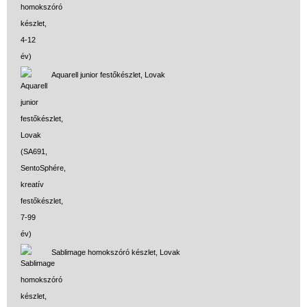
Aquarell junior festőkészlet, Lovak
Sablimage homokszóró készlet, Lovak