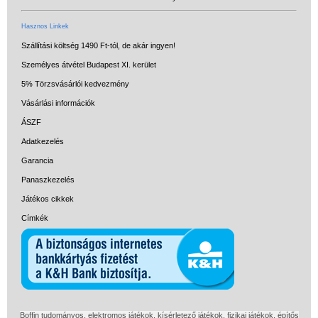
Hasznos Linkek
Szállítási költség 1490 Ft-tól, de akár ingyen!
Személyes átvétel Budapest XI. kerület
5% Törzsvásárlói kedvezmény
Vásárlási információk
ÁSZF
Adatkezelés
Garancia
Panaszkezelés
Játékos cikkek
Címkék
Boffin tudományos, elektromos játékok, kísérletező játékok, fizikai játékok, építős