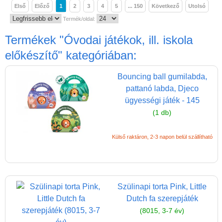
Magyar játékok
Első
Előző
1
2
3
4
5
... 150
Következő
Utolsó
Montessori játékok
Termék/oldal:
Mozgásfejlesztő játékok
Termékek
"Óvodai játékok, ill. iskola
előkészítő"
kategóriában:
Okos partijátékok
Oktató játékok kutyáknak
Bouncing ball gumilabda,
Pasztell játékok
pattanó labda, Djeco
ügyességi játék - 145
Papírszínház
(1 db)
Pixelhobby
Külső raktáron, 2-3 napon belül szállítható
Puzzle
Spiegelburg játékok
Strandjátékok
Szülinapi torta Pink, Little
Szerelés, barkácsolás, kerti
Dutch fa szerepjáték
kalandozás
(8015, 3-7 év)
Szerepjáték