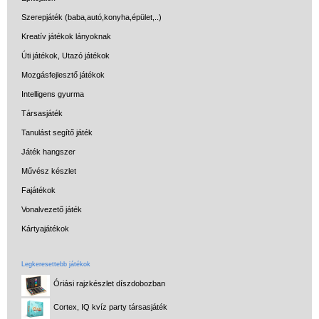
Szerepjáték (baba,autó,konyha,épület,..)
Kreatív játékok lányoknak
Úti játékok, Utazó játékok
Mozgásfejlesztő játékok
Intelligens gyurma
Társasjáték
Tanulást segítő játék
Játék hangszer
Művész készlet
Fajátékok
Vonalvezető játék
Kártyajátékok
Legkeresettebb játékok
Óriási rajzkészlet díszdobozban
Cortex, IQ kvíz party társasjáték