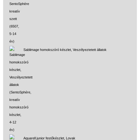
Sablimage homokszóró készlet, Veszélyeztetett állatok
Aquarell junior festőkészlet, Lovak