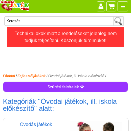
Összes játék
Technikai okok miatt a rendeléseket jelenleg nem
tudjuk teljesíteni. Köszönjük türelmüket!
Játékok életkor szerint
Legújabb Djeco játékok
AKTÍV szabadidő
Ajándéktárgyak
Főoldal
/
Fejlesztő játékok
/
Óvodai játékok, ill. iskola előkészítő
/
Bébijátékok
Szűrési feltételek
Diafilm
Kategóriák
"Óvodai játékok, ill. iskola
Építőjáték
előkészítő"
alatt:
Foglalkoztató füzet
Fajátékok
Óvodás játékok