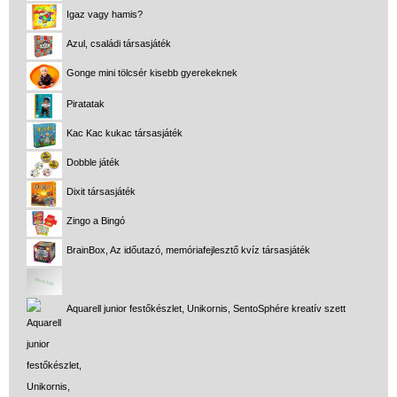
Igaz vagy hamis?
Azul, családi társasjáték
Gonge mini tölcsér kisebb gyerekeknek
Piratatak
Kac Kac kukac társasjáték
Dobble játék
Dixit társasjáték
Zingo a Bingó
BrainBox, Az időutazó, memóriafejlesztő kvíz társasjáték
Aquarell junior festőkészlet, Unikornis, SentoSphére kreatív szett