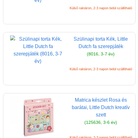
(baba,autó,konyha,épület,..)
Külső raktáron, 2-3 napon belül szállítható
Tanulást segítő játék
Társasjáték
Szülinapi torta Kék, Little
Tudományos játék
Dutch fa szerepjáték
Úti játékok, Utazó játékok
(8016, 3-7 év)
Ügyességi játékok
Külső raktáron, 2-3 napon belül szállítható
CSAK NÁLUNK - Egyedi
játékok
Matrica készlet Rosa és
barátai, Little Dutch kreatív
szett
(125636, 3-6 év)
Külső raktáron, 2-3 napon belül szállítható