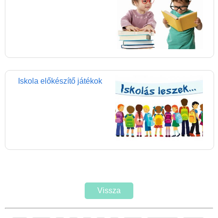
Játék hangszer
Futóbiciklik, rollerek
Gyerekszoba
Intelligens gyurma
Iskolaszerek
Iskola előkészítő játékok
Kerti játékok
Kreatív játék
Könyv
Licenszes TOP
gyerekajándékok
Logikai játékok
LOGICO
Vissza
LÜK