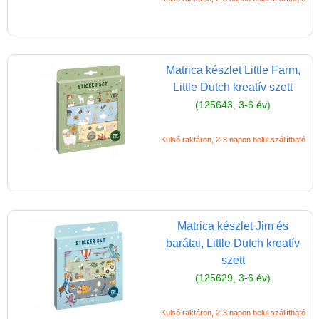
Matrica készlet Little Farm,
Little Dutch kreatív szett
(125643, 3-6 év)
Külső raktáron, 2-3 napon belül szállítható
Vélemények
Adatkezelés
ÁSZF
Szállítási költség 1490 Ft-tól,
Matrica készlet Jim és
de akár INGYEN!
barátai, Little Dutch kreatív
1-3 munkanapos kiszállítás
szett
(125629, 3-6 év)
5%-os törzsvásárlói
kedvezmény
Külső raktáron, 2-3 napon belül szállítható