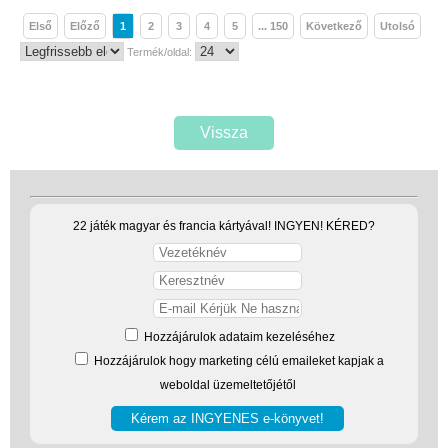
Első
Előző
1
2
3
4
5
... 150
Következő
Utolsó
Termék/oldal:
Vissza
22 játék magyar és francia kártyával! INGYEN! KÉRED?
Hozzájárulok adataim kezeléséhez
Hozzájárulok hogy marketing célú emaileket kapjak a
weboldal üzemeltetőjétől