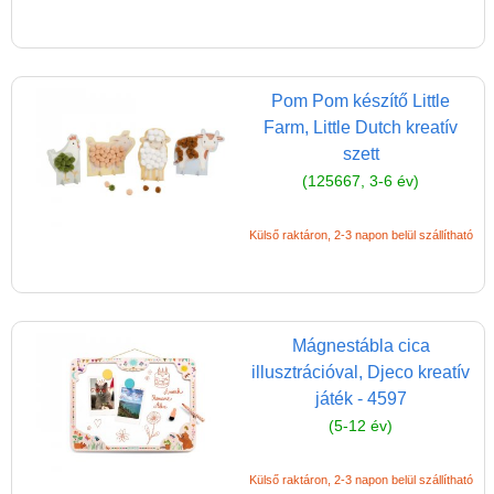
Miért vásárolj nálunk?
Akiket támogatunk
Garancia
Pom Pom készítő Little
Játék rendelés - Az internetes
Farm, Little Dutch kreatív
vásárlás előnyei
szett
(125667, 3-6 év)
Reklamáció és Elállás
Külső raktáron, 2-3 napon belül szállítható
Mágnestábla cica
illusztrációval, Djeco kreatív
játék - 4597
(5-12 év)
Külső raktáron, 2-3 napon belül szállítható