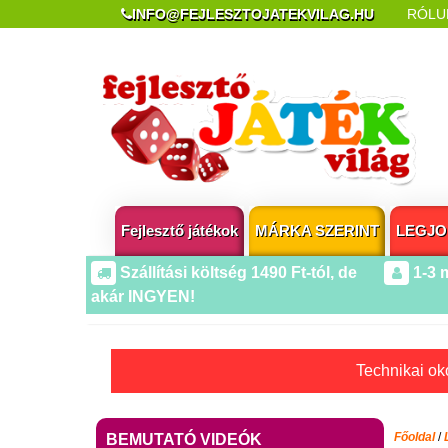
INFO@FEJLESZTOJATEKVILAG.HU
RÓLU
REKLAMÁCIÓ ÉS ELÁLLÁS
POPUP AZ OLDA
Fejlesztő játékok
MÁRKA SZERINT
LEGJO
Szállítási költség 1490 Ft-tól, de
1-3 
akár INGYEN!
Technikai oko
Főoldal
/
BEMUTATÓ VIDEÓK