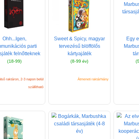
Ohh...Igen,
Sweet & Spicy, magyar
Egy e
munikációs parti
tervezésű blöffölős
Marbus
sjáték felnőtteknek
kártyajáték
tá
(18-99)
(8-99 év)
(
lső raktáron, 2-3 napon belül
Átmeneti raktárhiány
szállítható