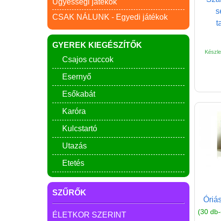
Ügyességi játékok
s
CSAK NÁLUNK - Egyedi játékok
t
GYEREK KIEGÉSZÍTŐK
Készlet
Csajos cuccok
Esernyő
Esőkabát
Karóra
Kulcstartó
Utazás
Etetés
SZŰRŐK
Óriás
(30 db-
ÉLETKOR SZERINT