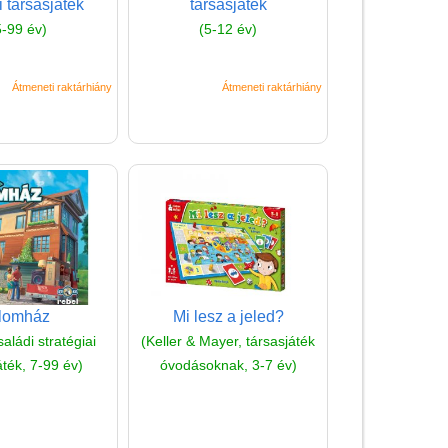
i társasjáték
társasjáték
Miért vásárolj nálunk?
5-99 év)
(5-12 év)
Akiket támogatunk
Garancia
Átmeneti raktárhiány
Átmeneti raktárhiány
Játék rendelés - Az internetes
vásárlás előnyei
Reklamáció és Elállás
lomház
Mi lesz a jeled?
aládi stratégiai
(Keller & Mayer, társasjáték
áték, 7-99 év)
óvodásoknak, 3-7 év)