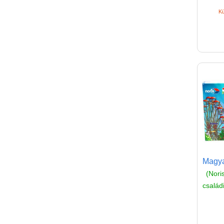
Kü
Magya
(Noris
családi