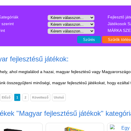
Kategóriák
Fejlesztő já
 szerint
Játékosok S
int
MÁRKA SZE
ar fejlesztésű játékok:
hely, ahol megtalálod a hazai, magyar fejlesztésű vagy Magyarországon
nk összegyűjteni minőségi, magyar fejlesztésű játékokat, hogy ezáltal
Előző
1
2
Következő
Utolsó
mékek
"Magyar fejlesztésű játékok"
kategóri