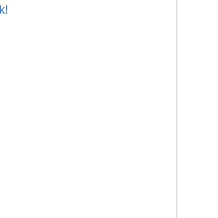
Játék hangszer
k!
Futóbiciklik, rollerek
Gyerekszoba
Intelligens gyurma
Iskolaszerek
Kerti játékok
Kreatív játék
Könyv
Licenszes TOP
gyerekajándékok
Logikai játékok
LOGICO
LÜK