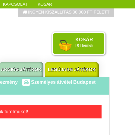
KAPCSOLAT
KOSÁR
INGYEN KISZÁLLÍTÁS 30.000 FT FELETT
Összes játék
KOSÁR
Játékok életkor szerint
[
0
] termék
Legújabb Djeco játékok
AKTÍV szabadidő
AKCIÓS JÁTÉKOK
LEGÚJABB JÁTÉKOK
Ajándéktárgyak
vezmény
Személyes átvétel Budapest
Bébijátékok
Diafilm
Építőjáték
ük türelmüket!
Foglalkoztató füzet
Fajátékok