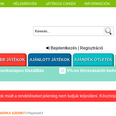
NK
VÉLEMÉNYEK
JÁTÉKOS CIKKEK
INFORMÁCIÓK
L NYITÁSAKOR
CÍMKÉK
Bejelentkezés
|
Regisztráció
BB JÁTÉKOK
AJÁNLOTT JÁTÉKOK
AJÁNDÉK ÖTLETEK
munkanapos kiszállítás
5%-os törzsvásárlói ked
k miatt a rendeléseket jelenleg nem tudjuk teljesíteni. Köszönj
MÁRKA SZERINT
/
Playmobil
/