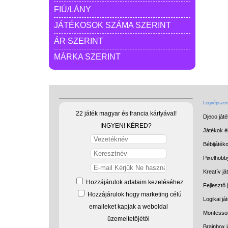
FIÚ/LÁNY
JÁTÉKOSOK SZÁMA SZERINT
ÁR SZERINT
MÁRKA SZERINT
Legnépszerű
22 játék magyar és francia kártyával!
Djeco ját
INGYEN! KÉRED?
Játékok él
Bébijáték
Pixelhobb
Kreatív já
Hozzájárulok adataim kezeléséhez
Fejlesztő 
Hozzájárulok hogy marketing célú
Logikai já
emaileket kapjak a weboldal
Montessor
üzemeltetőjétől
Brainbox 