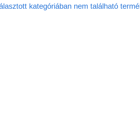
álasztott kategóriában nem található termé