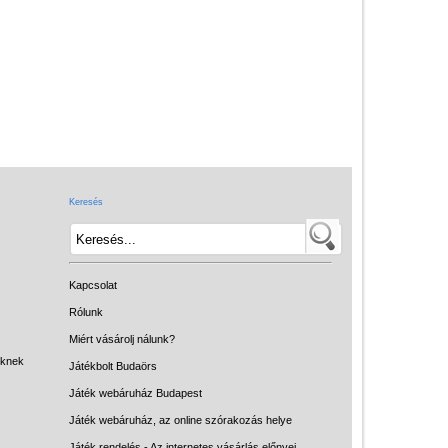
Miért vásárolj nálunk?
Akiket támogatunk
Garancia
Játék rendelés - Az internetes
vásárlás előnyei
Reklamáció és Elállás
Keresés
Kapcsolat
Rólunk
Miért vásárolj nálunk?
eknek
Játékbolt Budaörs
Játék webáruház Budapest
Játék webáruház, az online szórakozás helye
Játék rendelés - Az internetes vásárlás előnyei