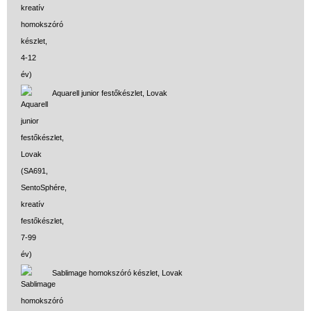
Aquarell junior festőkészlet, Lovak
Sablimage homokszóró készlet, Lovak