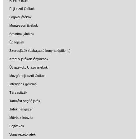
Kreatív játék
Miért vásárolj nálunk?
Fejlesztő játékok
Akiket támogatunk
Logikai játékok
Garancia
Montessori játékok
Brainbox játékok
Játék rendelés - Az internetes
Építőjáték
vásárlás előnyei
Szerepjáték (baba,autó,konyha,épület,..)
Reklamáció és Elállás
Kreatív játékok lányoknak
Úti játékok, Utazó játékok
Mozgásfejlesztő játékok
Intelligens gyurma
Társasjáték
Tanulást segítő játék
Játék hangszer
Művész készlet
Fajátékok
Vonalvezető játék