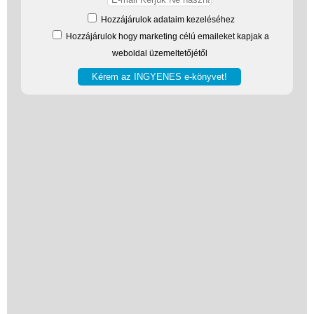
(baba,autó,konyha,épület,..)
Hozzájárulok adataim kezeléséhez
Hozzájárulok hogy marketing célú emaileket kapjak a
Tanulást segítő játék
weboldal üzemeltetőjétől
Társasjáték
Tudományos játék
Úti játékok, Utazó játékok
Ügyességi játékok
CSAK NÁLUNK - Egyedi
játékok