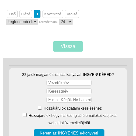
(baba,autó,konyha,épület,..)
Első
Előző
1
Következő
Utolsó
Tanulást segítő játék
Termék/oldal:
Társasjáték
Tudományos játék
Vissza
Úti játékok, Utazó játékok
Ügyességi játékok
CSAK NÁLUNK - Egyedi
22 játék magyar és francia kártyával! INGYEN! KÉRED?
játékok
Hozzájárulok adataim kezeléséhez
Hozzájárulok hogy marketing célú emaileket kapjak a
weboldal üzemeltetőjétől