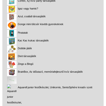
Cortex, IQ kvíz party társasjáték
Igaz vagy hamis?
Azul, családi társasjáték
Gonge mini tölcsér kisebb gyerekeknek
Piratatak
Kac Kac kukac társasjáték
Dobble játék
Dixit társasjáték
Zingo a Bingó
BrainBox, Az időutazó, memóriafejlesztő kvíz társasjáték
Aquarell junior festőkészlet, Unikornis, SentoSphére kreatív szett