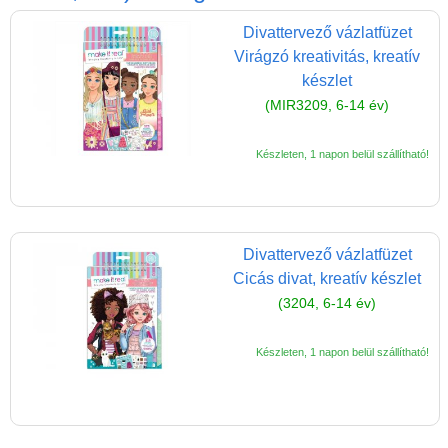
Játék hangszer
Divattervező vázlatfüzet
Futóbiciklik, rollerek
Virágzó kreativitás, kreatív
Gyerekszoba
készlet
(MIR3209, 6-14 év)
Intelligens gyurma
Iskolaszerek
Készleten, 1 napon belül szállítható!
Kerti játékok
Kreatív játék
Könyv
Divattervező vázlatfüzet
Cicás divat, kreatív készlet
Licenszes TOP
(3204, 6-14 év)
gyerekajándékok
Logikai játékok
Készleten, 1 napon belül szállítható!
LOGICO
LÜK