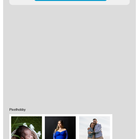
Vélemények
Adatkezelés
ÁSZF
Szállítási költség 1490 Ft-tól,
de akár INGYEN!
Pixelhobby
1-3 munkanapos kiszállítás
5%-os törzsvásárlói
kedvezmény