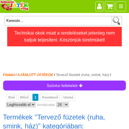
Összes játék
Technikai okok miatt a rendeléseket jelenleg nem
tudjuk teljesíteni. Köszönjük türelmüket!
Játékok életkor szerint
Legújabb Djeco játékok
AKTÍV szabadidő
Ajándéktárgyak
Főoldal
/
AJÁNLOTT JÁTÉKOK
/
Tervező füzetek (ruha, smink, ház)
/
Bébijátékok
Szűrési feltételek
Diafilm
Első
Előző
1
Következő
Utolsó
Építőjáték
Termék/oldal:
Foglalkoztató füzet
Termékek
"Tervező füzetek (ruha,
Fajátékok
smink, ház)"
kategóriában: