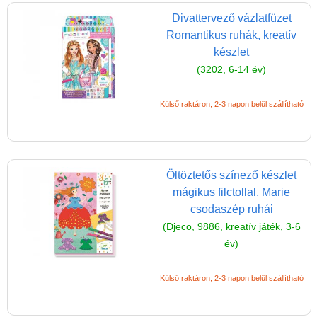
Magyar játékok
Divattervező vázlatfüzet
Montessori játékok
Romantikus ruhák, kreatív
Mozgásfejlesztő játékok
készlet
(3202, 6-14 év)
Okos partijátékok
Oktató játékok kutyáknak
Külső raktáron, 2-3 napon belül szállítható
Pasztell játékok
Papírszínház
Pixelhobby
Öltöztetős színező készlet
mágikus filctollal, Marie
Puzzle
csodaszép ruhái
Spiegelburg játékok
(Djeco, 9886, kreatív játék, 3-6
év)
Strandjátékok
Szerelés, barkácsolás, kerti
Külső raktáron, 2-3 napon belül szállítható
kalandozás
Szerepjáték