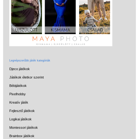
Miért vásárolj nálunk?
Akiket támogatunk
Garancia
Játék rendelés - Az internetes
vásárlás előnyei
Reklamáció és Elállás
Legnépszerűbb játék kategóriák
Djeco játékok
Játékok életkor szerint
Bébijátékok
Pixelhobby
Kreatív játék
Fejlesztő játékok
Logikai játékok
Montessori játékok
Brainbox játékok