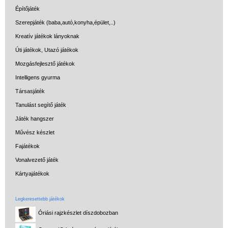
Építőjáték
Szerepjáték (baba,autó,konyha,épület,..)
Kreatív játékok lányoknak
Úti játékok, Utazó játékok
Mozgásfejlesztő játékok
Intelligens gyurma
Társasjáték
Tanulást segítő játék
Játék hangszer
Művész készlet
Fajátékok
Vonalvezető játék
Kártyajátékok
Legkeresettebb játékok
Óriási rajzkészlet díszdobozban