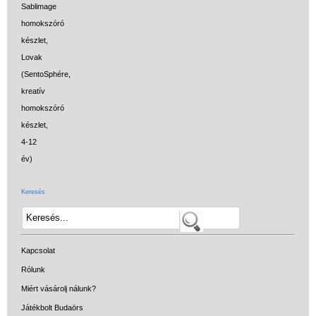
Keresés
Kapcsolat
Rólunk
Miért vásárolj nálunk?
Játékbolt Budaörs