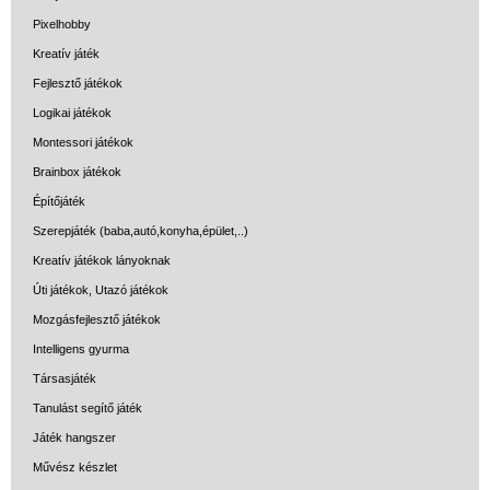
(baba,autó,konyha,épület,..)
Pixelhobby
Kreatív játék
Tanulást segítő játék
Fejlesztő játékok
Társasjáték
Logikai játékok
Tudományos játék
Montessori játékok
Brainbox játékok
Úti játékok, Utazó játékok
Építőjáték
Ügyességi játékok
Szerepjáték (baba,autó,konyha,épület,..)
CSAK NÁLUNK - Egyedi
Kreatív játékok lányoknak
játékok
Úti játékok, Utazó játékok
Mozgásfejlesztő játékok
Intelligens gyurma
Társasjáték
Tanulást segítő játék
Játék hangszer
Művész készlet