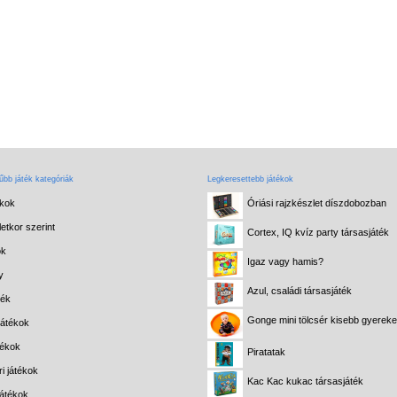
bb játék kategóriák
Legkeresettebb játékok
ékok
Óriási rajzkészlet díszdobozban
etkor szerint
Cortex, IQ kvíz party társasjáték
ok
Igaz vagy hamis?
y
Azul, családi társasjáték
ték
Gonge mini tölcsér kisebb gyerek
játékok
tékok
Piratatak
i játékok
Kac Kac kukac társasjáték
játékok