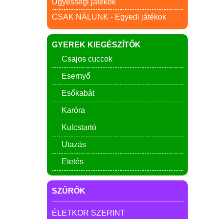
Ügyességi játékok
CSAK NÁLUNK - Egyedi játékok
GYEREK KIEGÉSZÍTŐK
Csajos cuccok
Esernyő
Esőkabát
Karóra
Kulcstartó
Utazás
Etetés
SZŰRŐK
ÉLETKOR SZERINT