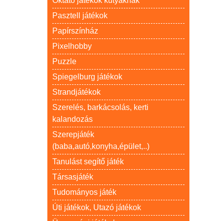
Oktató játékok kutyáknak
Pasztell játékok
Papírszínház
Pixelhobby
Puzzle
Spiegelburg játékok
Strandjátékok
Szerelés, barkácsolás, kerti
kalandozás
Szerepjáték
(baba,autó,konyha,épület,..)
Tanulást segítő játék
Társasjáték
Tudományos játék
Úti játékok, Utazó játékok