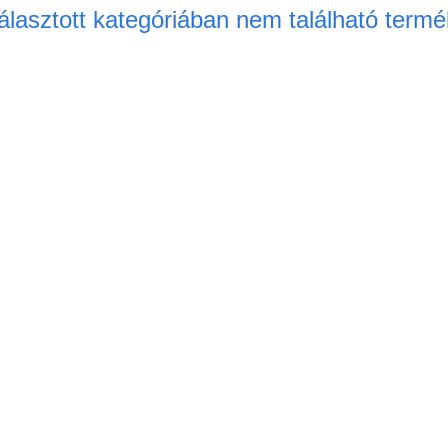
álasztott kategóriában nem található termé