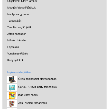
Úti játékok, Utazó játékok
Mozgásfejlesztő játékok
Intelligens gyurma
Társasjáték
Tanulást segítő játék
Játék hangszer
Művész készlet
Fajátékok
Vonalvezető játék
Kártyajátékok
Legkeresettebb játékok
Óriási rajzkészlet díszdobozban
Cortex, IQ kvíz party társasjáték
Igaz vagy hamis?
Azul, családi társasjáték