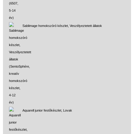
Sablimage homokszóró készlet, Veszélyeztetett állatok
Aquarell junior festőkészlet, Lovak