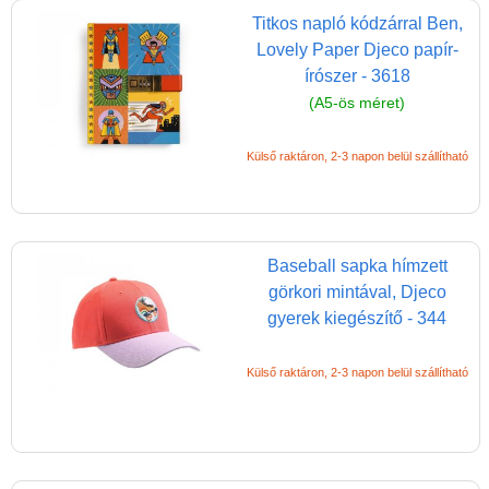
(baba,autó,konyha,épület,..)
Titkos napló kódzárral Ben,
Lovely Paper Djeco papír-
Tanulást segítő játék
írószer - 3618
Társasjáték
(A5-ös méret)
Tudományos játék
Külső raktáron, 2-3 napon belül szállítható
Úti játékok, Utazó játékok
Ügyességi játékok
CSAK NÁLUNK - Egyedi
Baseball sapka hímzett
játékok
görkori mintával, Djeco
gyerek kiegészítő - 344
Külső raktáron, 2-3 napon belül szállítható