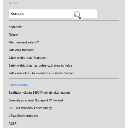
Keresés
Kapcsolat
Rólunk
Miért vásárolj nálunk?
Játékbolt Budaörs
Játék webáruház Budapest
Játék webáruház, az online szórakozás helye
Játék rendelés - Az internetes vásárlás előnyei
Hasznos Linkek
Szállítási költség 1490 Ft-tól, de akár ingyen!
Személyes átvétel Budapest XI. kerület
5% Törzsvásárlói kedvezmény
Vásárlási információk
ÁSZF