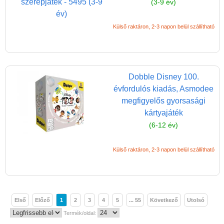
(3-9 év)
Külső raktáron, 2-3 napon belül szállítható
Dobble Disney 100.
évfordulós kiadás, Asmodee
megfigyelős gyorsasági
kártyajáték
(6-12 év)
Külső raktáron, 2-3 napon belül szállítható
Első
Előző
1
2
3
4
5
... 55
Következő
Utolsó
Termék/oldal: