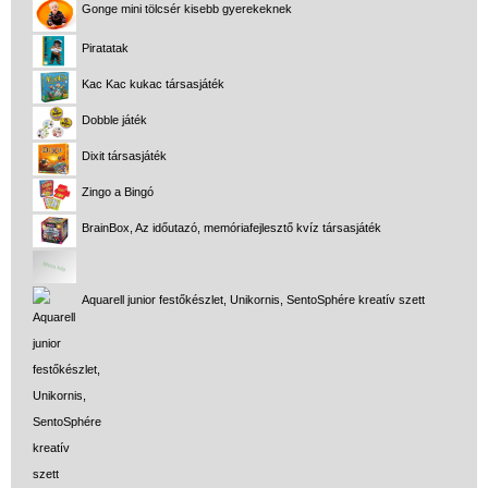
Gonge mini tölcsér kisebb gyerekeknek
Piratatak
Kac Kac kukac társasjáték
Dobble játék
Dixit társasjáték
Zingo a Bingó
BrainBox, Az időutazó, memóriafejlesztő kvíz társasjáték
Aquarell junior festőkészlet, Unikornis, SentoSphére kreatív szett