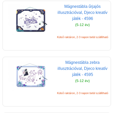
Magyar játékok
Mágnestábla űrjajós
Montessori játékok
illusztrációval, Djeco kreatív
Mozgásfejlesztő játékok
játék - 4596
(5-12 év)
Okos partijátékok
Oktató játékok kutyáknak
Külső raktáron, 2-3 napon belül szállítható
Pasztell játékok
Papírszínház
Pixelhobby
Mágnestábla zebra
illusztrációval, Djeco kreatív
Puzzle
játék - 4595
Spiegelburg játékok
(5-12 év)
Strandjátékok
Külső raktáron, 2-3 napon belül szállítható
Szerelés, barkácsolás, kerti
kalandozás
Szerepjáték