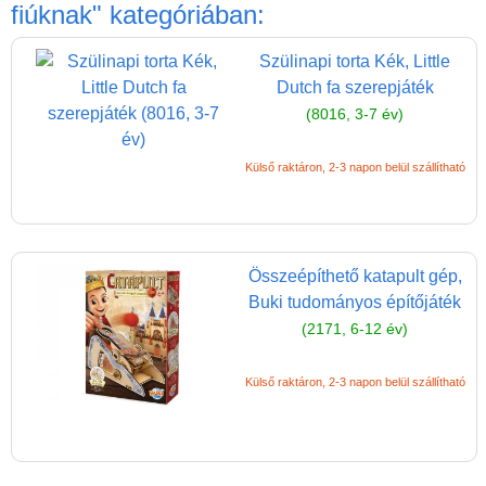
Játék hangszer
fiúknak"
kategóriában:
Futóbiciklik, rollerek
Szülinapi torta Kék, Little
Gyerekszoba
Dutch fa szerepjáték
(8016, 3-7 év)
Intelligens gyurma
Iskolaszerek
Külső raktáron, 2-3 napon belül szállítható
Kerti játékok
Kreatív játék
Könyv
Összeépíthető katapult gép,
Buki tudományos építőjáték
Licenszes TOP
(2171, 6-12 év)
gyerekajándékok
Logikai játékok
Külső raktáron, 2-3 napon belül szállítható
LOGICO
LÜK