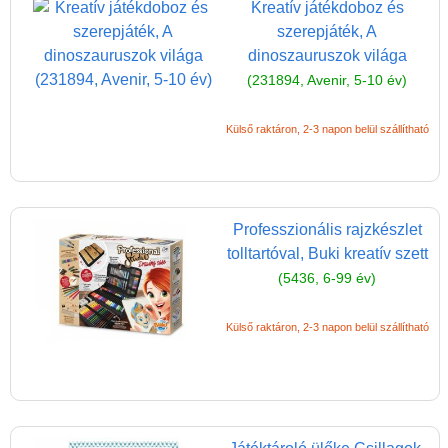
Kreatív játékdoboz és
Miért vásárolj nálunk?
szerepjáték, A
Akiket támogatunk
dinoszauruszok világa
Garancia
(231894, Avenir, 5-10 év)
Játék rendelés - Az internetes
Külső raktáron, 2-3 napon belül szállítható
vásárlás előnyei
Reklamáció és Elállás
Professzionális rajzkészlet
tolltartóval, Buki kreatív szett
(5436, 6-99 év)
Külső raktáron, 2-3 napon belül szállítható