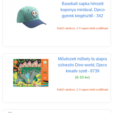
Baseball sapka hímzett
koponya mintával, Djeco
gyerek kiegészítő - 342
Külső raktáron, 2-3 napon belül szállítható
Vélemények
Művészeti műhely fa alapra
Adatkezelés
színezés Dino world, Djeco
ÁSZF
kreatív szett - 8739
Szállítási költség 1490 Ft-tól,
(6-10 év)
de akár INGYEN!
Külső raktáron, 2-3 napon belül szállítható
1-3 munkanapos kiszállítás
5%-os törzsvásárlói
kedvezmény