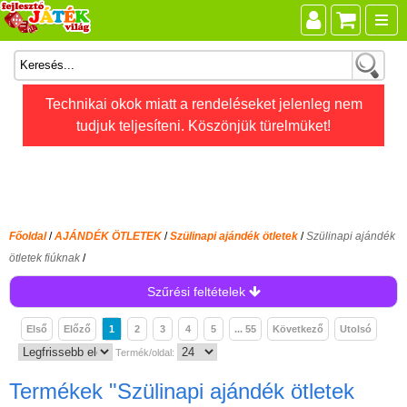
Összes játék
Technikai okok miatt a rendeléseket jelenleg nem
tudjuk teljesíteni. Köszönjük türelmüket!
Játékok életkor szerint
Legújabb Djeco játékok
AKTÍV szabadidő
Ajándéktárgyak
Főoldal
/
AJÁNDÉK ÖTLETEK
/
Szülinapi ajándék ötletek
/
Szülinapi ajándék
Bébijátékok
ötletek fiúknak
/
Diafilm
Szűrési feltételek
Építőjáték
Első
Előző
1
2
3
4
5
... 55
Következő
Utolsó
Foglalkoztató füzet
Termék/oldal:
Fajátékok
Termékek
"Szülinapi ajándék ötletek