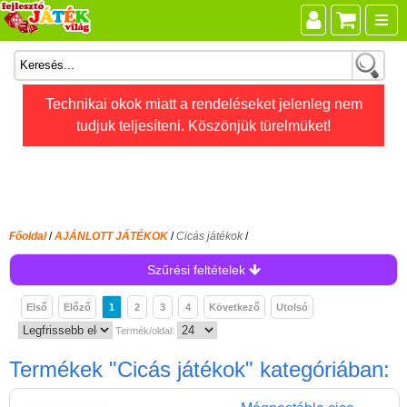
Összes játék
Technikai okok miatt a rendeléseket jelenleg nem
tudjuk teljesíteni. Köszönjük türelmüket!
Játékok életkor szerint
Legújabb Djeco játékok
AKTÍV szabadidő
Ajándéktárgyak
Főoldal
/
AJÁNLOTT JÁTÉKOK
/
Cicás játékok
/
Bébijátékok
Szűrési feltételek
Diafilm
Első
Előző
1
2
3
4
Következő
Utolsó
Építőjáték
Termék/oldal:
Foglalkoztató füzet
Termékek
"Cicás játékok"
kategóriában:
Fajátékok