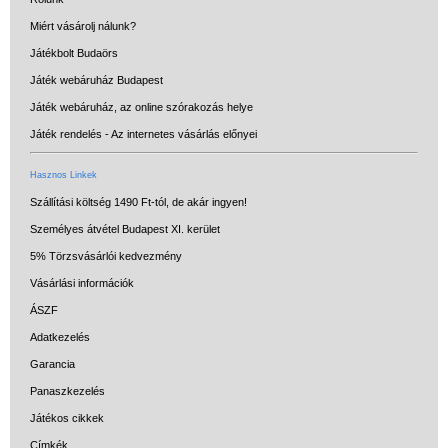
Miért vásárolj nálunk?
Játékbolt Budaörs
Játék webáruház Budapest
Játék webáruház, az online szórakozás helye
Játék rendelés - Az internetes vásárlás előnyei
Hasznos Linkek
Szállítási költség 1490 Ft-tól, de akár ingyen!
Személyes átvétel Budapest XI. kerület
5% Törzsvásárlói kedvezmény
Vásárlási információk
ÁSZF
Adatkezelés
Garancia
Panaszkezelés
Játékos cikkek
Címkék