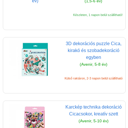
(1,5-6 év)
Készleten, 1 napon belül szállítható!
3D dekorációs puzzle Cica,
kirakó és szobadekoráció
egyben
(Avenir, 5-8 év)
Külső raktáron, 2-3 napon belül szállítható
Karckép technika dekoráció
Cicacsokor, kreatív szett
(Avenir, 5-10 év)