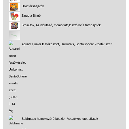
Dixit társasjáték
Zingo a Bingó
BrainBox, Az időutazó, memóriafejlesztő kvíz társasjáték
Aquarell junior festőkészlet, Unikornis, SentoSphére kreatív szett
Sablimage homokszóró készlet, Veszélyeztetett állatok