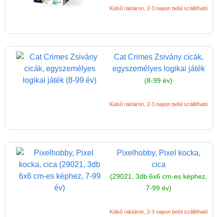
Külső raktáron, 2-3 napon belül szállítható
Cat Crimes Zsivány cicák,
egyszemélyes logikai játék
(8-99 év)
Külső raktáron, 2-3 napon belül szállítható
Pixelhobby, Pixel kocka,
cica
(29021, 3db 6x6 cm-es képhez,
7-99 év)
Külső raktáron, 2-3 napon belül szállítható