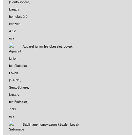
Aquarell junior festőkészlet, Lovak
Sablimage homokszóró készlet, Lovak