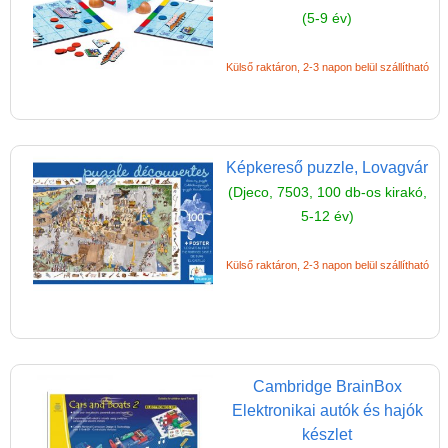
(5-9 év)
Külső raktáron, 2-3 napon belül szállítható
Képkereső puzzle, Lovagvár
(Djeco, 7503, 100 db-os kirakó,
5-12 év)
Külső raktáron, 2-3 napon belül szállítható
Cambridge BrainBox
Elektronikai autók és hajók
készlet