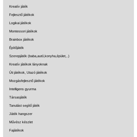
Kreatív játék
Fejlesztő játékok
Logikai játékok
Montessori játékok
Brainbox játékok
Építőjáték
Szerepjáték (baba,autó,konyha,épület,..)
Kreatív játékok lányoknak
Úti játékok, Utazó játékok
Mozgásfejlesztő játékok
Intelligens gyurma
Társasjáték
Tanulást segítő játék
Játék hangszer
Művész készlet
Fajátékok