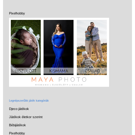
Pixelhobby
Legnépszerűbb játék kategóriák
Djeco játékok
Játékok életkor szerint
Bébijátékok
Pixelhobby