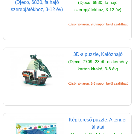
(Djeco, 6830, fa hajó
szerepjátékhoz, 3-12 év)
Külső raktáron, 2-3 napon belül szállítható
3D-s puzzle, Kalózhajó
(Djeco, 7709, 23 db-os kemény
karton kirakó, 3-8 év)
Külső raktáron, 2-3 napon belül szállítható
Képkereső puzzle, A tenger
állatai