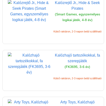
Kalózrejtő Jr., Hide & Seek
Pirates
(Smart Games, egyszemélyes
logikai játék, 4-8 év)
Külső raktáron, 2-3 napon belül szállítható
Kalózhajó tartozékokkal, fa
szerepjáték
(FK3695, 3-6 év)
Külső raktáron, 2-3 napon belül szállítható
Arty Toys, Kalózhajó