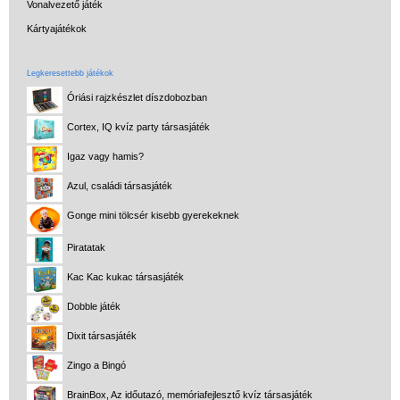
Vonalvezető játék
Kártyajátékok
Legkeresettebb játékok
Óriási rajzkészlet díszdobozban
Cortex, IQ kvíz party társasjáték
Igaz vagy hamis?
Azul, családi társasjáték
Gonge mini tölcsér kisebb gyerekeknek
Piratatak
Kac Kac kukac társasjáték
Dobble játék
Dixit társasjáték
Zingo a Bingó
BrainBox, Az időutazó, memóriafejlesztő kvíz társasjáték