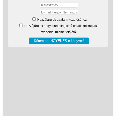
Játék hangszer
Futóbiciklik, rollerek
Gyerekszoba
Hozzájárulok adataim kezeléséhez
Hozzájárulok hogy marketing célú emaileket kapjak a
Intelligens gyurma
weboldal üzemeltetőjétől
Iskolaszerek
Kerti játékok
Kreatív játék
Könyv
Licenszes TOP
gyerekajándékok
Logikai játékok
LOGICO
LÜK