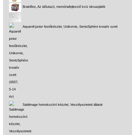
Miért vásárolj nálunk?
BrainBox, Az időutazó, memóriafejlesztő kvíz társasjáték
Akiket támogatunk
Garancia
Aquarell junior festőkészlet, Unikornis, SentoSphére kreatív szett
Játék rendelés - Az internetes
vásárlás előnyei
Reklamáció és Elállás
Sablimage homokszóró készlet, Veszélyeztetett állatok