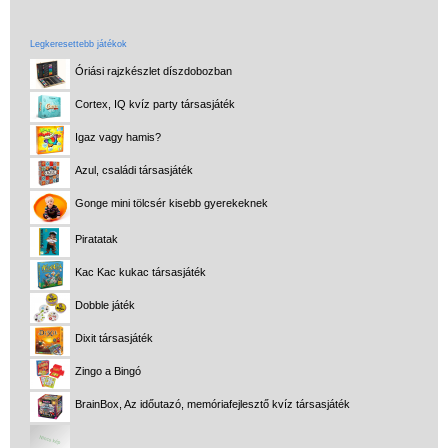
Legkeresettebb játékok
Óriási rajzkészlet díszdobozban
Cortex, IQ kvíz party társasjáték
Igaz vagy hamis?
Azul, családi társasjáték
Gonge mini tölcsér kisebb gyerekeknek
Piratatak
Kac Kac kukac társasjáték
Dobble játék
Dixit társasjáték
Zingo a Bingó
BrainBox, Az időutazó, memóriafejlesztő kvíz társasjáték