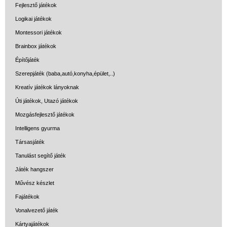
Fejlesztő játékok
Logikai játékok
Montessori játékok
Brainbox játékok
Építőjáték
Szerepjáték (baba,autó,konyha,épület,..)
Kreatív játékok lányoknak
Úti játékok, Utazó játékok
Mozgásfejlesztő játékok
Intelligens gyurma
Társasjáték
Tanulást segítő játék
Játék hangszer
Művész készlet
Fajátékok
Vonalvezető játék
Kártyajátékok