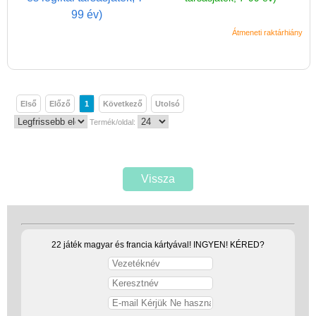
Miért vásárolj nálunk?
Akiket támogatunk
Átmeneti raktárhiány
Garancia
Játék rendelés - Az internetes
vásárlás előnyei
Első
Előző
1
Következő
Utolsó
Reklamáció és Elállás
Termék/oldal:
Vissza
22 játék magyar és francia kártyával! INGYEN! KÉRED?