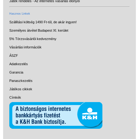
Játék rendelés - Az internetes vásárlás előnyei
Hasznos Linkek
Szállítási költség 1490 Ft-tól, de akár ingyen!
Személyes átvétel Budapest XI. kerület
5% Törzsvásárlói kedvezmény
Vásárlási információk
ÁSZF
Adatkezelés
Garancia
Panaszkezelés
Játékos cikkek
Címkék