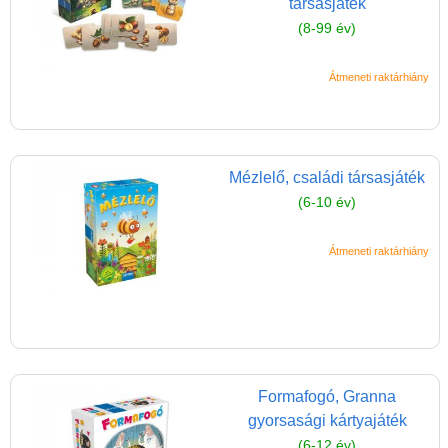
társasjáték
Játék hangszer
(8-99 év)
Futóbiciklik, rollerek
Gyerekszoba
Átmeneti raktárhiány
Intelligens gyurma
Iskolaszerek
Mézlelő, családi társasjáték
Kerti játékok
(6-10 év)
Kreatív játék
Könyv
Átmeneti raktárhiány
Licenszes TOP
gyerekajándékok
Logikai játékok
LOGICO
Formafogó, Granna
LÜK
gyorsasági kártyajáték
(6-12 év)