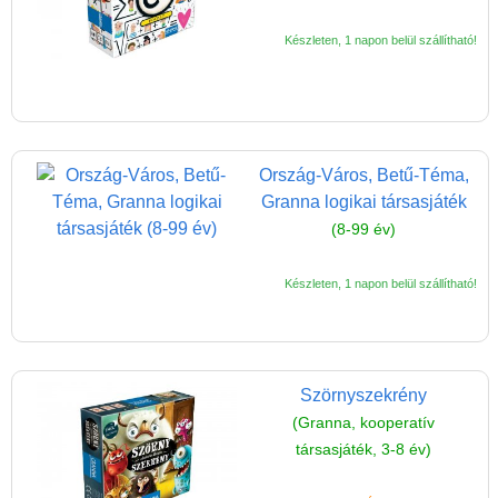
(baba,autó,konyha,épület,..)
Készleten, 1 napon belül szállítható!
Tanulást segítő játék
Társasjáték
Tudományos játék
Ország-Város, Betű-Téma,
Úti játékok, Utazó játékok
Granna logikai társasjáték
Ügyességi játékok
(8-99 év)
CSAK NÁLUNK - Egyedi
játékok
Készleten, 1 napon belül szállítható!
Szörnyszekrény
(Granna, kooperatív
társasjáték, 3-8 év)