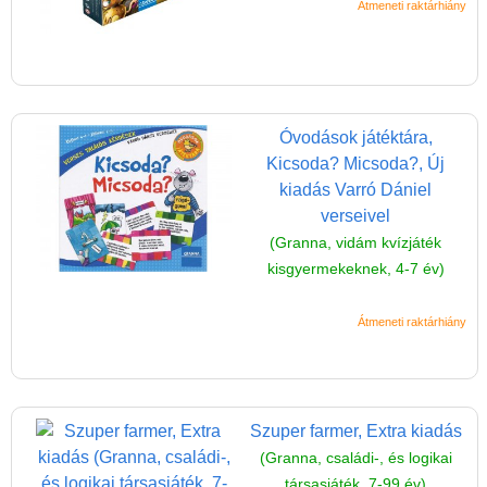
Átmeneti raktárhiány
Óvodások játéktára,
Kicsoda? Micsoda?, Új
kiadás Varró Dániel
verseivel
Vélemények
(Granna, vidám kvízjáték
Adatkezelés
kisgyermekeknek, 4-7 év)
ÁSZF
Átmeneti raktárhiány
Szállítási költség 1490 Ft-tól,
de akár INGYEN!
1-3 munkanapos kiszállítás
Szuper farmer, Extra kiadás
5%-os törzsvásárlói
(Granna, családi-, és logikai
kedvezmény
társasjáték, 7-99 év)