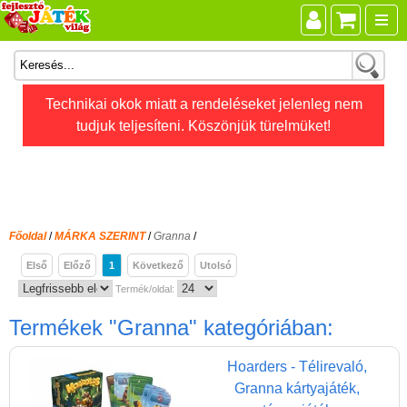
Összes játék
Technikai okok miatt a rendeléseket jelenleg nem
tudjuk teljesíteni. Köszönjük türelmüket!
Játékok életkor szerint
Legújabb Djeco játékok
AKTÍV szabadidő
Ajándéktárgyak
Főoldal
/
MÁRKA SZERINT
/
Granna
/
Bébijátékok
Első
Előző
1
Következő
Utolsó
Diafilm
Termék/oldal:
Építőjáték
Termékek
"Granna"
kategóriában:
Foglalkoztató füzet
Hoarders - Télirevaló,
Fajátékok
Granna kártyajáték,