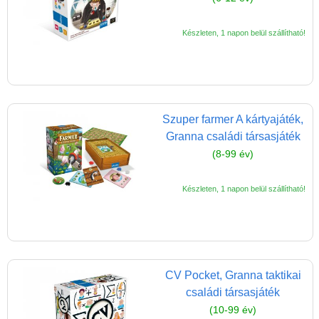
Magyar játékok
Montessori játékok
Készleten, 1 napon belül szállítható!
Mozgásfejlesztő játékok
Okos partijátékok
Oktató játékok kutyáknak
Szuper farmer A kártyajáték,
Pasztell játékok
Granna családi társasjáték
Papírszínház
(8-99 év)
Pixelhobby
Készleten, 1 napon belül szállítható!
Puzzle
Spiegelburg játékok
Strandjátékok
Szerelés, barkácsolás, kerti
CV Pocket, Granna taktikai
kalandozás
családi társasjáték
(10-99 év)
Szerepjáték