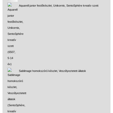
Aquarell junior festőkészlet, Unikornis, SentoSphére kreatív szett
Sablimage homokszóró készlet, Veszélyeztetett állatok