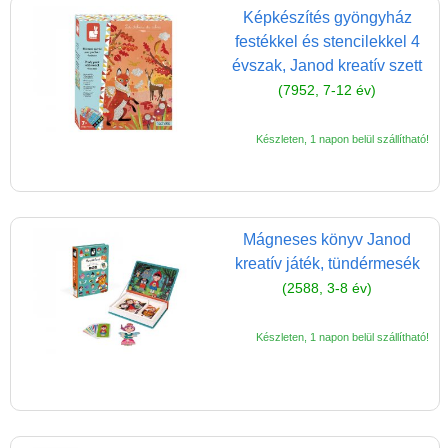
Miért vásárolj nálunk?
Képkészítés gyöngyház
festékkel és stencilekkel 4
Akiket támogatunk
évszak, Janod kreatív szett
Garancia
(7952, 7-12 év)
Játék rendelés - Az internetes
vásárlás előnyei
Készleten, 1 napon belül szállítható!
Reklamáció és Elállás
Mágneses könyv Janod
kreatív játék, tündérmesék
(2588, 3-8 év)
Készleten, 1 napon belül szállítható!