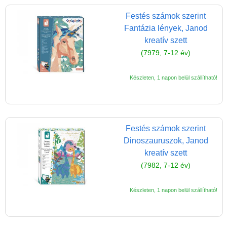
(baba,autó,konyha,épület,..)
Festés számok szerint
Fantázia lények, Janod
Tanulást segítő játék
kreatív szett
Társasjáték
(7979, 7-12 év)
Tudományos játék
Készleten, 1 napon belül szállítható!
Úti játékok, Utazó játékok
Ügyességi játékok
CSAK NÁLUNK - Egyedi
Festés számok szerint
játékok
Dinoszauruszok, Janod
kreatív szett
(7982, 7-12 év)
Készleten, 1 napon belül szállítható!