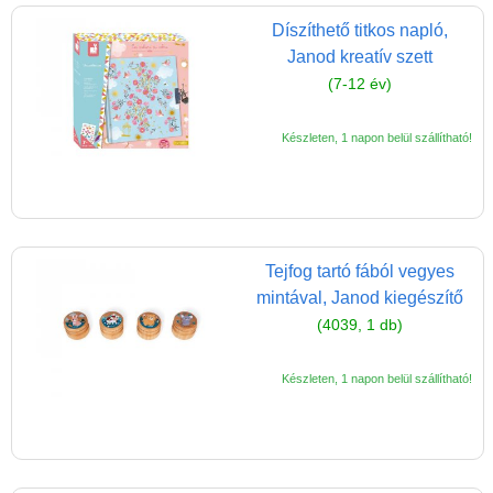
Díszíthető titkos napló,
Janod kreatív szett
(7-12 év)
Készleten, 1 napon belül szállítható!
Vélemények
Adatkezelés
Tejfog tartó fából vegyes
ÁSZF
mintával, Janod kiegészítő
(4039, 1 db)
Szállítási költség 1490 Ft-tól,
de akár INGYEN!
Készleten, 1 napon belül szállítható!
1-3 munkanapos kiszállítás
5%-os törzsvásárlói
kedvezmény