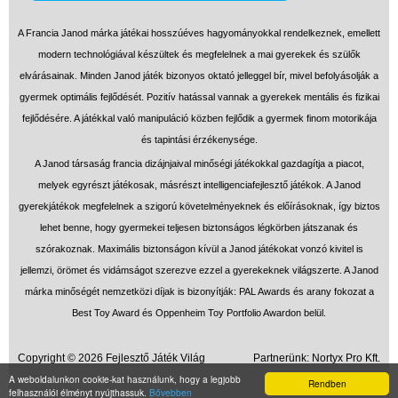
A Francia Janod márka játékai hosszúéves hagyományokkal rendelkeznek, emellett
modern technológiával készültek és megfelelnek a mai gyerekek és szülők
elvárásainak. Minden Janod játék bizonyos oktató jelleggel bír, mivel befolyásolják a
gyermek optimális fejlődését. Pozitív hatással vannak a gyerekek mentális és fizikai
fejlődésére. A játékkal való manipuláció közben fejlődik a gyermek finom motorikája
és tapintási érzékenysége.
A Janod társaság francia dizájnjaival minőségi játékokkal gazdagítja a piacot,
melyek egyrészt játékosak, másrészt intelligenciafejlesztő játékok. A Janod
gyerekjátékok megfelelnek a szigorú követelményeknek és előírásoknak, így biztos
lehet benne, hogy gyermekei teljesen biztonságos légkörben játszanak és
szórakoznak. Maximális biztonságon kívül a Janod játékokat vonzó kivitel is
jellemzi, örömet és vidámságot szerezve ezzel a gyerekeknek világszerte. A Janod
márka minőségét nemzetközi díjak is bizonyítják: PAL Awards és arany fokozat a
Best Toy Award és Oppenheim Toy Portfolio Awardon belül.
Copyright © 2026 Fejlesztő Játék Világ
Partnerünk:
Nortyx Pro Kft.
A weboldalunkon cookie-kat használunk, hogy a legjobb
MayaPhoto
Rendben
felhasználói élményt nyújthassuk.
Bővebben