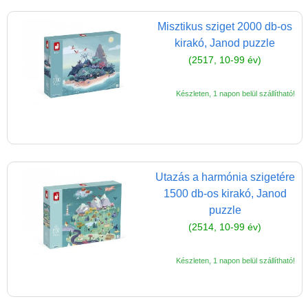
Magyar játékok
Montessori játékok
Misztikus sziget 2000 db-os
kirakó, Janod puzzle
Mozgásfejlesztő játékok
(2517, 10-99 év)
Okos partijátékok
Készleten, 1 napon belül szállítható!
Oktató játékok kutyáknak
Pasztell játékok
Papírszínház
Pixelhobby
Utazás a harmónia szigetére
1500 db-os kirakó, Janod
Puzzle
puzzle
Spiegelburg játékok
(2514, 10-99 év)
Strandjátékok
Készleten, 1 napon belül szállítható!
Szerelés, barkácsolás, kerti
kalandozás
Szerepjáték