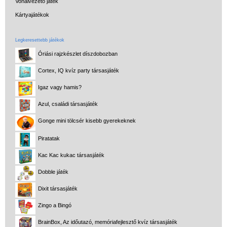
Vonalvezető játék
Kártyajátékok
Legkeresettebb játékok
Óriási rajzkészlet díszdobozban
Cortex, IQ kvíz party társasjáték
Igaz vagy hamis?
Azul, családi társasjáték
Gonge mini tölcsér kisebb gyerekeknek
Piratatak
Kac Kac kukac társasjáték
Dobble játék
Dixit társasjáték
Zingo a Bingó
BrainBox, Az időutazó, memóriafejlesztő kvíz társasjáték