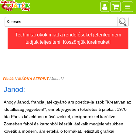
Összes játék
Technikai okok miatt a rendeléseket jelenleg nem
tudjuk teljesíteni. Köszönjük türelmüket!
Játékok életkor szerint
Legújabb Djeco játékok
AKTÍV szabadidő
Ajándéktárgyak
Főoldal
/
MÁRKA SZERINT
/
Janod
/
Bébijátékok
Janod:
Diafilm
Ahogy Janod, francia játékgyártó ars poetica-ja szól: "Kreatívan az
Építőjáték
időtállóság jegyében!", ennek jegyében tökéletesíti játékait 1970
Foglalkoztató füzet
óta Párizs közelében művészekkel, designerekkel karöltve.
Zömében fából és kartonból készült játékaik megjelenésükben
Fajátékok
követik a modern, ám értékálló formákat, letisztult grafikai