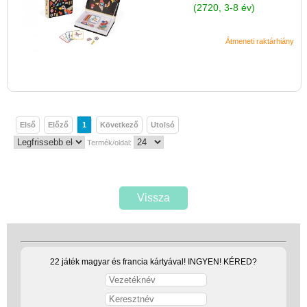
(2720, 3-8 év)
Átmeneti raktárhiány
Első
Előző
1
Következő
Utolsó
Termék/oldal:
Vissza
22 játék magyar és francia kártyával! INGYEN! KÉRED?