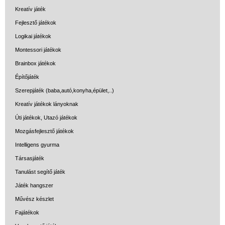
Kreatív játék
Fejlesztő játékok
Logikai játékok
Montessori játékok
Brainbox játékok
Építőjáték
Szerepjáték (baba,autó,konyha,épület,..)
Kreatív játékok lányoknak
Úti játékok, Utazó játékok
Mozgásfejlesztő játékok
Intelligens gyurma
Társasjáték
Tanulást segítő játék
Játék hangszer
Művész készlet
Fajátékok