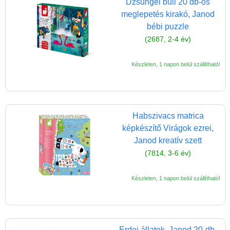
Dzsungel buli 20 db-os
meglepetés kirakó, Janod
bébi puzzle
(2687, 2-4 év)
Készleten, 1 napon belül szállítható!
Habszivacs matrica
képkészítő Virágok ezrei,
Janod kreatív szett
(7814, 3-6 év)
Készleten, 1 napon belül szállítható!
Erdei állatok, Janod 20-db-