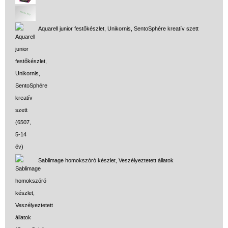
Aquarell junior festőkészlet, Unikornis, SentoSphére kreatív szett
Sablimage homokszóró készlet, Veszélyeztetett állatok