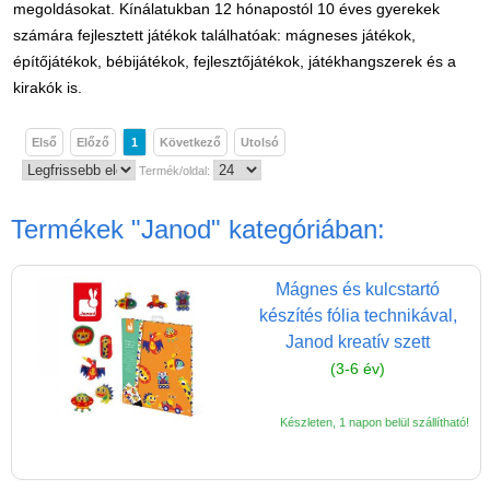
Játék hangszer
megoldásokat. Kínálatukban 12 hónapostól 10 éves gyerekek
számára fejlesztett játékok találhatóak: mágneses játékok,
Futóbiciklik, rollerek
építőjátékok, bébijátékok, fejlesztőjátékok, játékhangszerek és a
Gyerekszoba
kirakók is.
Intelligens gyurma
Első
Előző
1
Következő
Utolsó
Iskolaszerek
Termék/oldal:
Kerti játékok
Termékek
"Janod"
kategóriában:
Kreatív játék
Könyv
Mágnes és kulcstartó
Licenszes TOP
készítés fólia technikával,
gyerekajándékok
Janod kreatív szett
(3-6 év)
Logikai játékok
LOGICO
Készleten, 1 napon belül szállítható!
LÜK