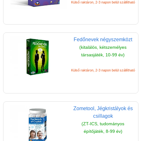
Külső raktáron, 2-3 napon belül szállítható
Fedőnevek négyszemközt
(kitalálós, kétszemélyes
társasjáték, 10-99 év)
Külső raktáron, 2-3 napon belül szállítható
Zometool, Jégkristályok és
csillagok
(ZT-ICS, tudományos
építőjáték, 8-99 év)