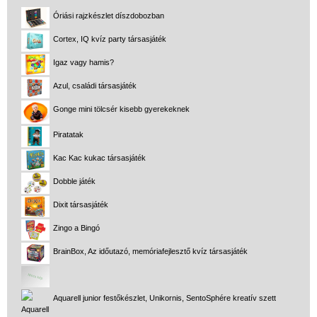
Óriási rajzkészlet díszdobozban
Cortex, IQ kvíz party társasjáték
Igaz vagy hamis?
Azul, családi társasjáték
Gonge mini tölcsér kisebb gyerekeknek
Piratatak
Kac Kac kukac társasjáték
Dobble játék
Dixit társasjáték
Zingo a Bingó
BrainBox, Az időutazó, memóriafejlesztő kvíz társasjáték
Aquarell junior festőkészlet, Unikornis, SentoSphére kreatív szett