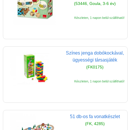
(53446, Goula, 3-6 év)
Készleten, 1 napon belül szállítható!
Színes jenga dobókockával,
Vélemények
ügyességi társasjáték
(FK0175)
Adatkezelés
ÁSZF
Készleten, 1 napon belül szállítható!
Szállítási költség 1490 Ft-tól,
de akár INGYEN!
1-3 munkanapos kiszállítás
5%-os törzsvásárlói
51 db-os fa vonatkészlet
kedvezmény
(FK, 4285)