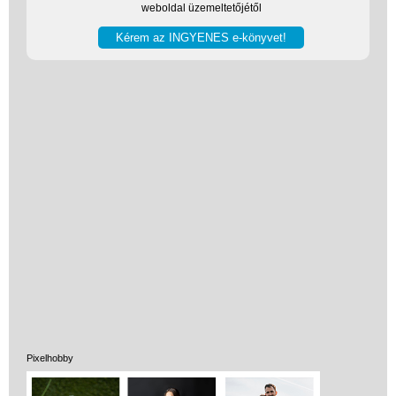
weboldal üzemeltetőjétől
Pixelhobby