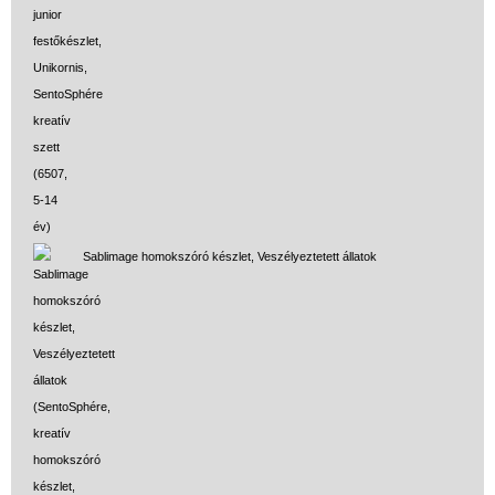
Sablimage homokszóró készlet, Veszélyeztetett állatok