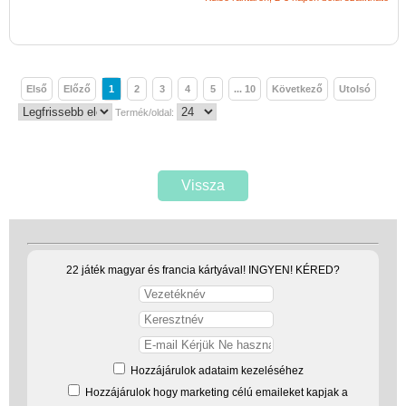
Első
Előző
1
2
3
4
5
... 10
Következő
Utolsó
Termék/oldal:
Vissza
22 játék magyar és francia kártyával! INGYEN! KÉRED?
Hozzájárulok adataim kezeléséhez
Hozzájárulok hogy marketing célú emaileket kapjak a