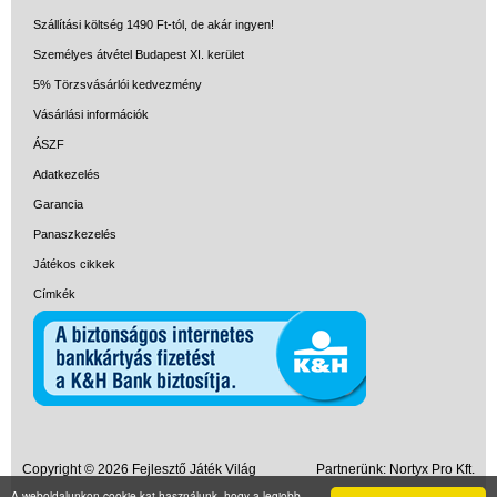
Szállítási költség 1490 Ft-tól, de akár ingyen!
Személyes átvétel Budapest XI. kerület
5% Törzsvásárlói kedvezmény
Vásárlási információk
ÁSZF
Adatkezelés
Garancia
Panaszkezelés
Játékos cikkek
Címkék
Copyright © 2026 Fejlesztő Játék Világ
Partnerünk:
Nortyx Pro Kft.
A weboldalunkon cookie-kat használunk, hogy a legjobb
MayaPhoto