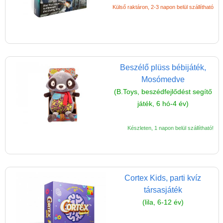
Külső raktáron, 2-3 napon belül szállítható
Beszélő plüss bébijáték,
Mosómedve
(B.Toys, beszédfejlődést segítő
játék, 6 hó-4 év)
Készleten, 1 napon belül szállítható!
Cortex Kids, parti kvíz
társasjáték
(lila, 6-12 év)