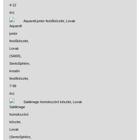
Aquarell junior festőkészlet, Lovak
Sablimage homokszóró készlet, Lovak