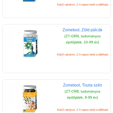
Külső raktáron, 2-3 napon belül szállítható
Zometool, Zöld pálcák
(ZT-GRN, tudományos
építőjáték, 10-99 év)
Külső raktáron, 2-3 napon belül szállítható
Zometool, Tiszta szén
(ZT-CRB, tudományos
építőjáték, 8-99 év)
Külső raktáron, 2-3 napon belül szállítható