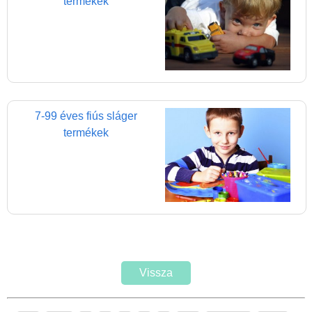
termékek
Játék hangszer
Futóbiciklik, rollerek
Gyerekszoba
Intelligens gyurma
Iskolaszerek
7-99 éves fiús sláger
Kerti játékok
termékek
Kreatív játék
Könyv
Licenszes TOP
gyerekajándékok
Logikai játékok
LOGICO
Vissza
LÜK