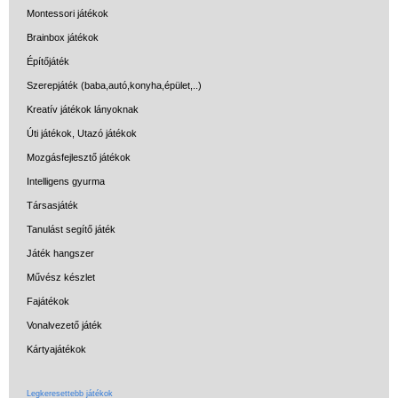
Montessori játékok
Brainbox játékok
Építőjáték
Szerepjáték (baba,autó,konyha,épület,..)
Kreatív játékok lányoknak
Úti játékok, Utazó játékok
Mozgásfejlesztő játékok
Intelligens gyurma
Társasjáték
Tanulást segítő játék
Játék hangszer
Művész készlet
Fajátékok
Vonalvezető játék
Kártyajátékok
Legkeresettebb játékok