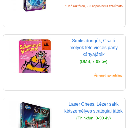
Külső raktáron, 2-3 napon belül szállítható
Simlis dongók, Csaló
molyok féle vicces party
kártyajáték
(DMS, 7-99 év)
Átmeneti raktárhiány
Laser Chess, Lézer sakk
kétszemélyes stratégiai játék
(Thinkfun, 9-99 év)