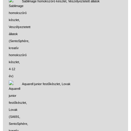
Sablimage homokszóró készlet, Veszélyeztetett állatok
Aquarell junior festőkészlet, Lovak