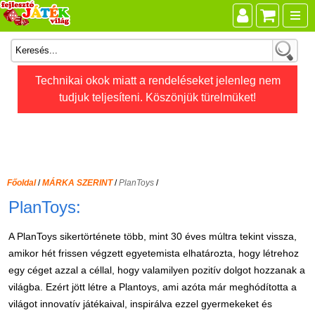
Összes játék
Technikai okok miatt a rendeléseket jelenleg nem
tudjuk teljesíteni. Köszönjük türelmüket!
Játékok életkor szerint
Legújabb Djeco játékok
AKTÍV szabadidő
Ajándéktárgyak
Főoldal
/
MÁRKA SZERINT
/
PlanToys
/
Bébijátékok
PlanToys:
Diafilm
A PlanToys sikertörténete több, mint 30 éves múltra tekint vissza,
Építőjáték
amikor hét frissen végzett egyetemista elhatározta, hogy létrehoz
Foglalkoztató füzet
egy céget azzal a céllal, hogy valamilyen pozitív dolgot hozzanak a
világba. Ezért jött létre a Plantoys, ami azóta már meghódította a
Fajátékok
világot innovatív játékaival, inspirálva ezzel gyermekeket és