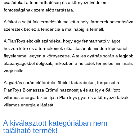
Játék hangszer
családokat a fenntarthatóság és a környezetvédelem
fontosságának szem előtt tartására.
Futóbiciklik, rollerek
A fákat a saját fakitermelésük mellett a helyi farmerek bevonásával
Gyerekszoba
szerezték be: ez a tendencia a mai napig is fennáll.
Intelligens gyurma
A PlanToys eltökélt szándéka, hogy egy fenntartható világot
Iskolaszerek
hozzon létre és a termékeinek előállításának minden lépésénél
figyelemmel legyen a környezetre. A teljes gyártás során a legjobb
Kerti játékok
alapanyagokból dolgozik, miközben a hulladék termelés minimális
Kreatív játék
vagy nulla.
Könyv
A gyártás során előforduló többlet fadarabokat, forgácsot a
Licenszes TOP
PlanToys Biomassza Erőmű hasznosítja és az így előállított
gyerekajándékok
villamos energia biztosítja a PlanToys gyár és a környező falvak
villamos energia ellátását.
Logikai játékok
LOGICO
A kiválasztott kategóriában nem
LÜK
található termék!