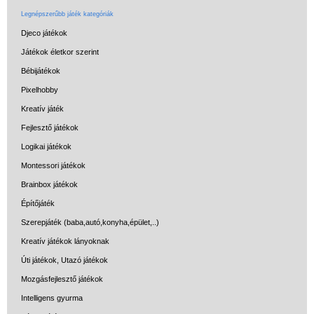
Legnépszerűbb játék kategóriák
Djeco játékok
Játékok életkor szerint
Bébijátékok
Pixelhobby
Kreatív játék
Fejlesztő játékok
Vélemények
Logikai játékok
Adatkezelés
Montessori játékok
Brainbox játékok
ÁSZF
Építőjáték
Szállítási költség 1490 Ft-tól,
Szerepjáték (baba,autó,konyha,épület,..)
de akár INGYEN!
Kreatív játékok lányoknak
1-3 munkanapos kiszállítás
Úti játékok, Utazó játékok
5%-os törzsvásárlói
Mozgásfejlesztő játékok
kedvezmény
Intelligens gyurma