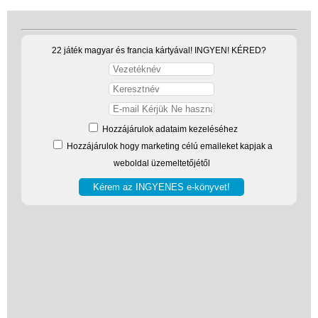
Magyar játékok
Montessori játékok
Mozgásfejlesztő játékok
22 játék magyar és francia kártyával! INGYEN! KÉRED?
Okos partijátékok
Oktató játékok kutyáknak
Pasztell játékok
Hozzájárulok adataim kezeléséhez
Hozzájárulok hogy marketing célú emaileket kapjak a
Papírszínház
weboldal üzemeltetőjétől
Pixelhobby
Puzzle
Spiegelburg játékok
Strandjátékok
Szerelés, barkácsolás, kerti
kalandozás
Szerepjáték