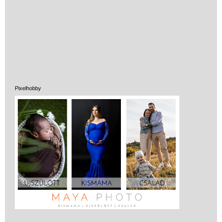
(baba,autó,konyha,épület,..)
Tanulást segítő játék
Társasjáték
Tudományos játék
Úti játékok, Utazó játékok
Pixelhobby
Ügyességi játékok
CSAK NÁLUNK - Egyedi
játékok