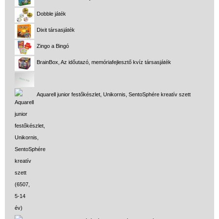
Dobble játék
Dixit társasjáték
Zingo a Bingó
BrainBox, Az időutazó, memóriafejlesztő kvíz társasjáték
Aquarell junior festőkészlet, Unikornis, SentoSphére kreatív szett