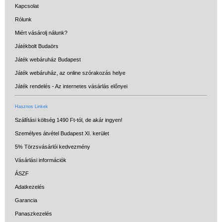
Kapcsolat
Rólunk
Miért vásárolj nálunk?
Játékbolt Budaörs
Játék webáruház Budapest
Játék webáruház, az online szórakozás helye
Játék rendelés - Az internetes vásárlás előnyei
Hasznos Linkek
Szállítási költség 1490 Ft-tól, de akár ingyen!
Személyes átvétel Budapest XI. kerület
5% Törzsvásárlói kedvezmény
Vásárlási információk
ÁSZF
Adatkezelés
Garancia
Panaszkezelés