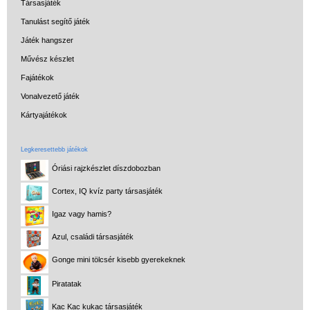
Társasjáték
Miért vásárolj nálunk?
Tanulást segítő játék
Akiket támogatunk
Játék hangszer
Garancia
Művész készlet
Fajátékok
Játék rendelés - Az internetes
vásárlás előnyei
Vonalvezető játék
Kártyajátékok
Reklamáció és Elállás
Legkeresettebb játékok
Óriási rajzkészlet díszdobozban
Cortex, IQ kvíz party társasjáték
Igaz vagy hamis?
Azul, családi társasjáték
Gonge mini tölcsér kisebb gyerekeknek
Piratatak
Kac Kac kukac társasjáték