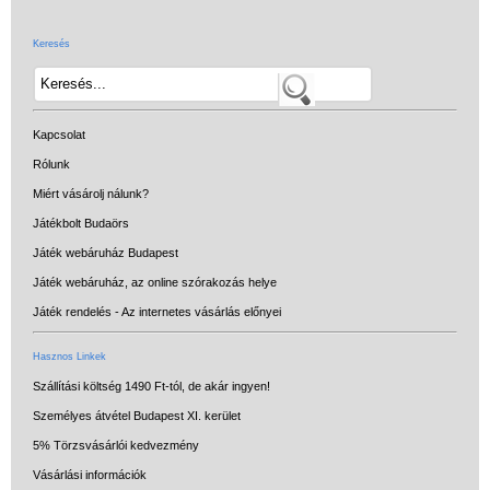
Keresés
Kapcsolat
Rólunk
Miért vásárolj nálunk?
Játékbolt Budaörs
Játék webáruház Budapest
Játék webáruház, az online szórakozás helye
Játék rendelés - Az internetes vásárlás előnyei
Hasznos Linkek
Szállítási költség 1490 Ft-tól, de akár ingyen!
Személyes átvétel Budapest XI. kerület
5% Törzsvásárlói kedvezmény
Vásárlási információk