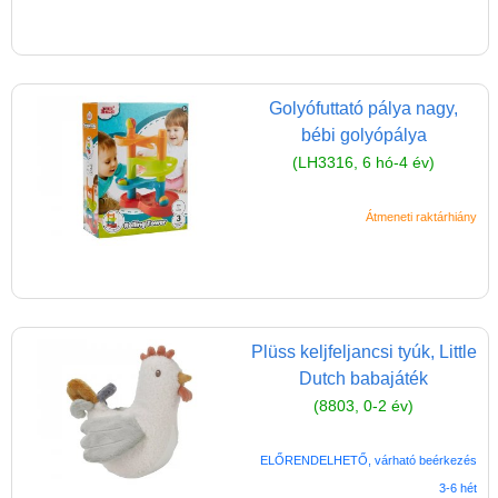
Magyar játékok
Montessori játékok
Mozgásfejlesztő játékok
Golyófuttató pálya nagy,
Okos partijátékok
bébi golyópálya
Oktató játékok kutyáknak
(LH3316, 6 hó-4 év)
Pasztell játékok
Átmeneti raktárhiány
Papírszínház
Pixelhobby
Puzzle
Plüss keljfeljancsi tyúk, Little
Spiegelburg játékok
Dutch babajáték
Strandjátékok
(8803, 0-2 év)
Szerelés, barkácsolás, kerti
kalandozás
ELŐRENDELHETŐ, várható beérkezés
3-6 hét
Szerepjáték