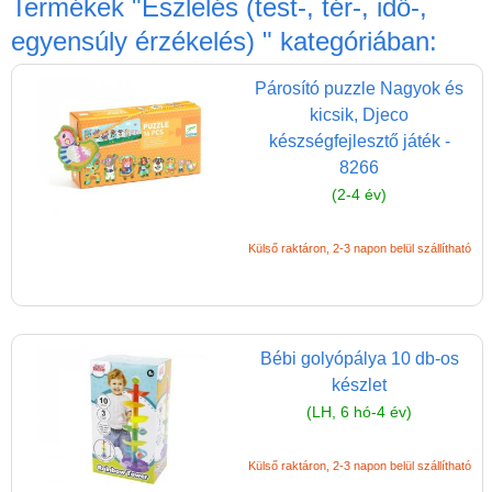
Termékek
"Észlelés (test-, tér-, idő-,
Játék hangszer
egyensúly érzékelés) "
kategóriában:
Futóbiciklik, rollerek
Gyerekszoba
Párosító puzzle Nagyok és
kicsik, Djeco
Intelligens gyurma
készségfejlesztő játék -
Iskolaszerek
8266
(2-4 év)
Kerti játékok
Kreatív játék
Külső raktáron, 2-3 napon belül szállítható
Könyv
Licenszes TOP
gyerekajándékok
Bébi golyópálya 10 db-os
Logikai játékok
készlet
(LH, 6 hó-4 év)
LOGICO
LÜK
Külső raktáron, 2-3 napon belül szállítható