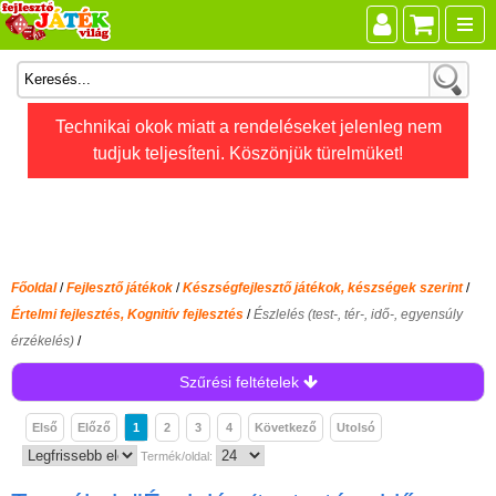
Összes játék
Technikai okok miatt a rendeléseket jelenleg nem
tudjuk teljesíteni. Köszönjük türelmüket!
Játékok életkor szerint
Legújabb Djeco játékok
AKTÍV szabadidő
Ajándéktárgyak
Főoldal
/
Fejlesztő játékok
/
Készségfejlesztő játékok, készségek szerint
/
Bébijátékok
Értelmi fejlesztés, Kognitív fejlesztés
/
Észlelés (test-, tér-, idő-, egyensúly
érzékelés)
/
Diafilm
Szűrési feltételek
Építőjáték
Foglalkoztató füzet
Első
Előző
1
2
3
4
Következő
Utolsó
Termék/oldal:
Fajátékok