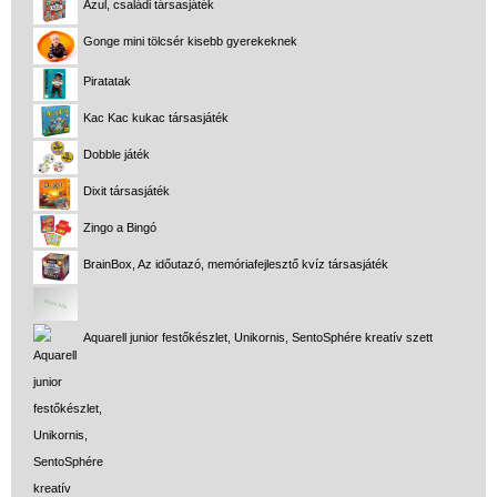
Azul, családi társasjáték
Gonge mini tölcsér kisebb gyerekeknek
Piratatak
Kac Kac kukac társasjáték
Dobble játék
Dixit társasjáték
Zingo a Bingó
BrainBox, Az időutazó, memóriafejlesztő kvíz társasjáték
Aquarell junior festőkészlet, Unikornis, SentoSphére kreatív szett