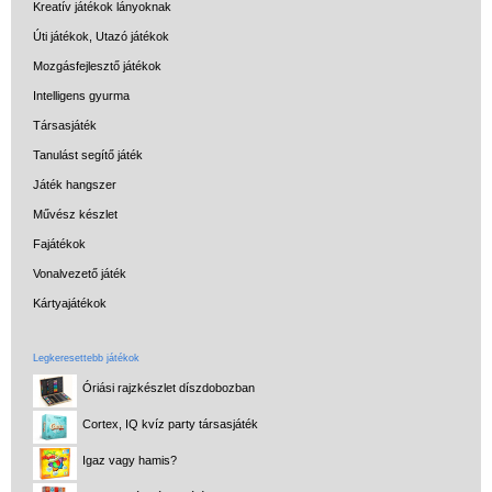
Kreatív játékok lányoknak
Úti játékok, Utazó játékok
Mozgásfejlesztő játékok
Intelligens gyurma
Társasjáték
Tanulást segítő játék
Játék hangszer
Művész készlet
Fajátékok
Vonalvezető játék
Kártyajátékok
Legkeresettebb játékok
Óriási rajzkészlet díszdobozban
Cortex, IQ kvíz party társasjáték
Igaz vagy hamis?