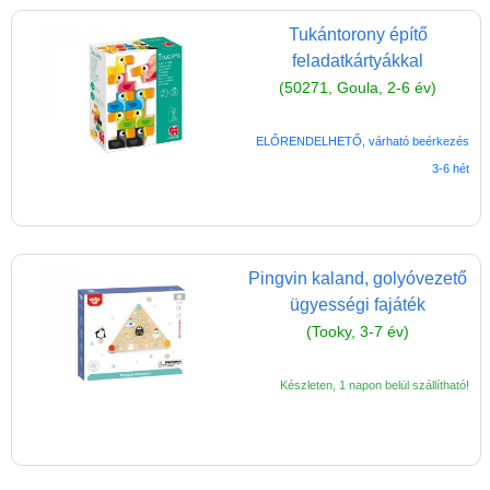
Tukántorony építő
feladatkártyákkal
(50271, Goula, 2-6 év)
ELŐRENDELHETŐ, várható beérkezés
3-6 hét
Pingvin kaland, golyóvezető
ügyességi fajáték
(Tooky, 3-7 év)
Készleten, 1 napon belül szállítható!