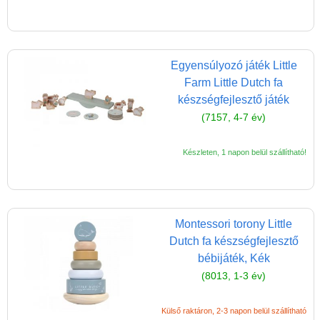
(baba,autó,konyha,épület,..)
Tanulást segítő játék
Társasjáték
Egyensúlyozó játék Little
Farm Little Dutch fa
Tudományos játék
készségfejlesztő játék
Úti játékok, Utazó játékok
(7157, 4-7 év)
Ügyességi játékok
Készleten, 1 napon belül szállítható!
CSAK NÁLUNK - Egyedi
játékok
Montessori torony Little
Dutch fa készségfejlesztő
bébijáték, Kék
(8013, 1-3 év)
Külső raktáron, 2-3 napon belül szállítható