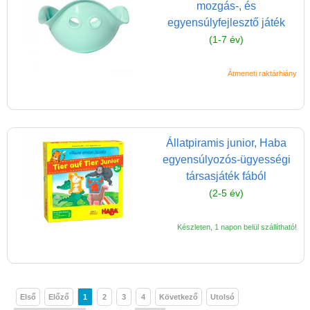
mozgás-, és
egyensúlyfejlesztő játék
(1-7 év)
Átmeneti raktárhiány
Állatpiramis junior, Haba
egyensúlyozós-ügyességi
társasjáték fából
(2-5 év)
Készleten, 1 napon belül szállítható!
Első
Előző
1
2
3
4
Következő
Utolsó