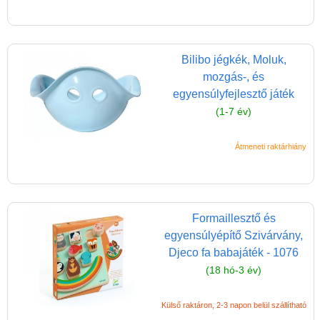
Miért vásárolj nálunk?
Akiket támogatunk
Garancia
Bilibo jégkék, Moluk,
mozgás-, és
Játék rendelés - Az internetes
egyensúlyfejlesztő játék
vásárlás előnyei
(1-7 év)
Reklamáció és Elállás
Átmeneti raktárhiány
Formaillesztő és
egyensúlyépítő Szivárvány,
Djeco fa babajáték - 1076
(18 hó-3 év)
Külső raktáron, 2-3 napon belül szállítható