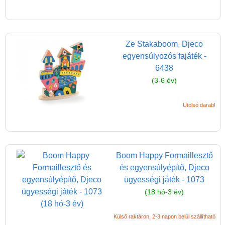
Ze Stakaboom, Djeco
egyensúlyozós fajáték -
6438
(3-6 év)
Vélemények
Utolsó darab!
Adatkezelés
ÁSZF
Szállítási költség 1490 Ft-tól,
Boom Happy Formaillesztő
de akár INGYEN!
és egyensúlyépítő, Djeco
ügyességi játék - 1073
1-3 munkanapos kiszállítás
(18 hó-3 év)
5%-os törzsvásárlói
kedvezmény
Külső raktáron, 2-3 napon belül szállítható