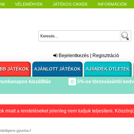
NK
VÉLEMÉNYEK
JÁTÉKOS CIKKEK
INFORMÁCIÓK
L NYITÁSAKOR
CÍMKÉK
Bejelentkezés
|
Regisztráció
BB JÁTÉKOK
AJÁNLOTT JÁTÉKOK
AJÁNDÉK ÖTLETEK
munkanapos kiszállítás
5%-os törzsvásárlói ked
k miatt a rendeléseket jelenleg nem tudjuk teljesíteni. Köszönj
Intelligens gyurma
/