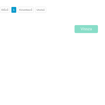
Előző
1
Következő
Utolsó
Vissza