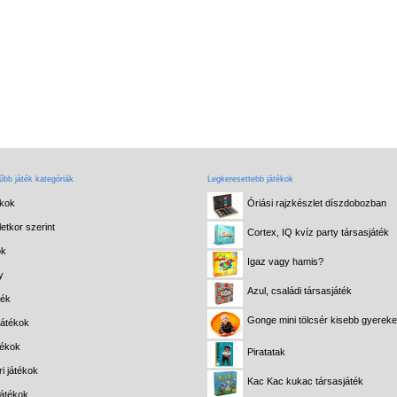
bb játék kategóriák
Legkeresettebb játékok
ékok
Óriási rajzkészlet díszdobozban
etkor szerint
Cortex, IQ kvíz party társasjáték
ok
Igaz vagy hamis?
y
Azul, családi társasjáték
ték
Gonge mini tölcsér kisebb gyerek
játékok
tékok
Piratatak
i játékok
Kac Kac kukac társasjáték
játékok