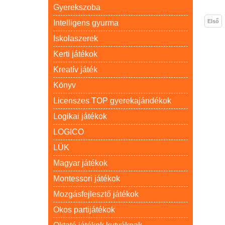
Gyerekszoba
Első
Intelligens gyurma
Iskolaszerek
Kerti játékok
Kreatív játék
Könyv
Licenszes TOP gyerekajándékok
Logikai játékok
LOGICO
LÜK
Magyar játékok
Montessori játékok
Mozgásfejlesztő játékok
Okos partijátékok