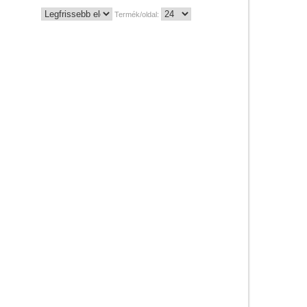
Játék hangszer
Termék/oldal:
Futóbiciklik, rollerek
Gyerekszoba
Intelligens gyurma
Iskolaszerek
Kerti játékok
Kreatív játék
Könyv
Licenszes TOP
gyerekajándékok
Logikai játékok
LOGICO
LÜK