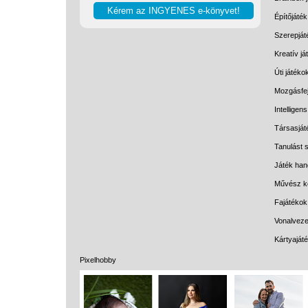
Építőjáték
Szerepját
Kreatív j
Úti játéko
Mozgásfej
Intelligen
Társasját
Tanulást s
Játék han
Művész k
Fajátékok
Vonalveze
Kártyaját
Pixelhobby