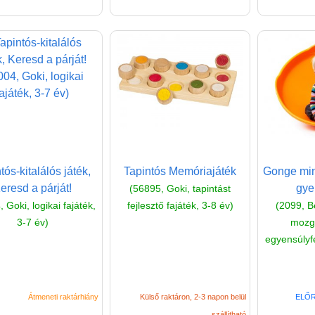
tós-kitalálós játék,
Tapintós Memóriajáték
Gonge mini
eresd a párját!
gye
(56895, Goki, tapintást
 Goki, logikai fajáték,
fejlesztő fajáték, 3-8 év)
(2099, B
3-7 év)
mozgá
egyensúlyfe
Átmeneti raktárhiány
Külső raktáron, 2-3 napon belül
ELŐR
szállítható