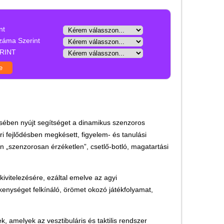
Játék hangszer
Futóbiciklik, rollerek
nt
Gyerekszoba
záma Szerint
RINT
Intelligens gyurma
Iskolaszerek
Kerti játékok
Kreatív játék
ésében nyújt segítséget a dinamikus szenzoros
Könyv
ri fejlődésben megkésett, figyelem- és tanulási
Licenszes TOP
„szenzorosan érzéketlen”, csetlő-botló, magatartási
gyerekajándékok
Logikai játékok
ivitelezésére, ezáltal emelve az agyi
LOGICO
kenységet felkínáló, örömet okozó játékfolyamat,
LÜK
, amelyek az vesztibuláris és taktilis rendszer