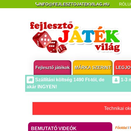
INFO@FEJLESZTOJATEKVILAG.HU
RÓLU
REKLAMÁCIÓ ÉS ELÁLLÁS
POPUP AZ OLDA
Fejlesztő játékok
MÁRKA SZERINT
LEGJO
Szállítási költség 1490 Ft-tól, de
1-3 
akár INGYEN!
Technikai oko
Főoldal
/
BEMUTATÓ VIDEÓK