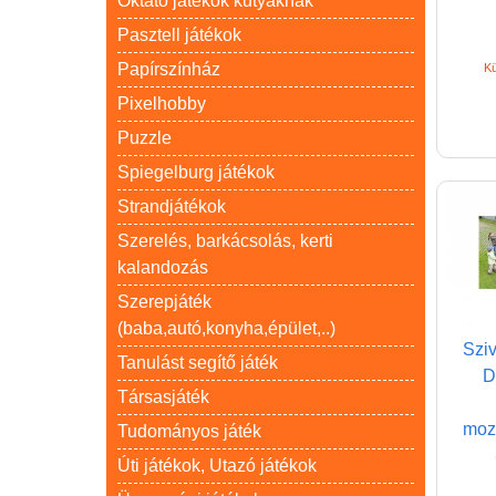
Oktató játékok kutyáknak
Pasztell játékok
Papírszínház
Kü
Pixelhobby
Puzzle
Spiegelburg játékok
Strandjátékok
Szerelés, barkácsolás, kerti
kalandozás
Szerepjáték
(baba,autó,konyha,épület,..)
Sziv
Tanulást segítő játék
D
Társasjáték
mozg
Tudományos játék
Úti játékok, Utazó játékok