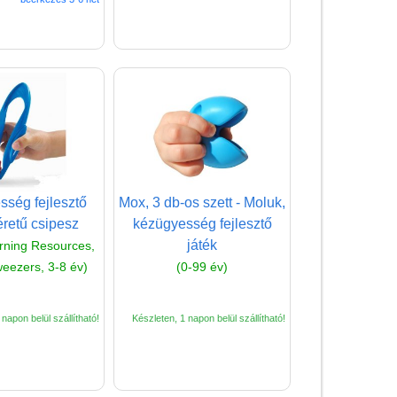
ség fejlesztő
Mox, 3 db-os szett - Moluk,
retű csipesz
kézügyesség fejlesztő
játék
rning Resources,
eezers, 3-8 év)
(0-99 év)
napon belül szállítható!
Készleten, 1 napon belül szállítható!