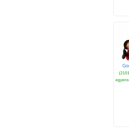
Gon
(2101
egyensú