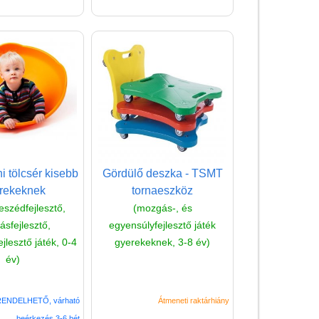
 tölcsér kisebb
Gördülő deszka - TSMT
rekeknek
tornaeszköz
eszédfejlesztő,
(mozgás-, és
sfejlesztő,
egyensúlyfejlesztő játék
jlesztő játék, 0-4
gyerekeknek, 3-8 év)
év)
ENDELHETŐ, várható
Átmeneti raktárhiány
beérkezés 3-6 hét