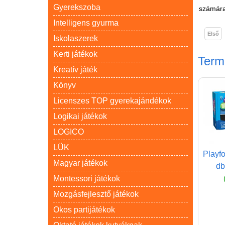
Gyerekszoba
számára
Intelligens gyurma
Első
Iskolaszerek
Kerti játékok
Ter
Kreatív játék
Könyv
Licenszes TOP gyerekajándékok
Logikai játékok
LOGICO
LÜK
Playf
Magyar játékok
db
Montessori játékok
Mozgásfejlesztő játékok
Okos partijátékok