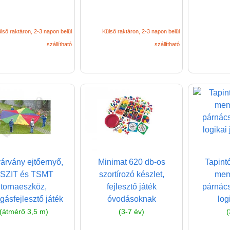
lső raktáron, 2-3 napon belül
Külső raktáron, 2-3 napon belül
szállítható
szállítható
árvány ejtőernyő,
Minimat 620 db-os
Tapint
SZIT és TSMT
szortírozó készlet,
mem
tornaeszköz,
fejlesztő játék
párnács
ásfejlesztő játék
óvodásoknak
log
(átmérő 3,5 m)
(3-7 év)
(