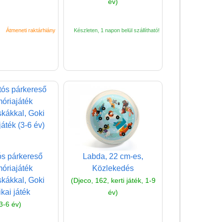
év)
(baba,autó,konyha,épület,..)
Tanulást segítő játék
Átmeneti raktárhiány
Készleten, 1 napon belül szállítható!
Társasjáték
Tudományos játék
Úti játékok, Utazó játékok
Ügyességi játékok
CSAK NÁLUNK - Egyedi
játékok
ós párkereső
Labda, 22 cm-es,
óriajáték
Közlekedés
kákkal, Goki
(Djeco, 162, kerti játék, 1-9
ikai játék
év)
3-6 év)