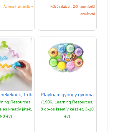
Átmeneti raktárhiány
Külső raktáron, 2-3 napon belül
szállítható
Vélemények
Adatkezelés
ÁSZF
Szállítási költség 1490 Ft-tól,
erekeknek, 1 db
Playfoam gyöngy gyurma
de akár INGYEN!
rning Resources,
(1906, Learning Resources,
1-3 munkanapos kiszállítás
és kreatív játék,
8 db-os kreatív készlet, 3-10
3-8 év)
év)
5%-os törzsvásárlói
kedvezmény