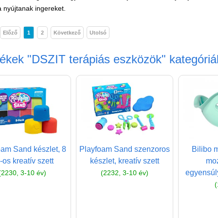
 nyújtanak ingereket.
Előző
1
2
Következő
Utolsó
mékek
"DSZIT terápiás eszközök"
kategóriá
oam Sand készlet, 8
Playfoam Sand szenzoros
Bilibo 
-os kreatív szett
készlet, kreatív szett
moz
egyensúly
(2230, 3-10 év)
(2232, 3-10 év)
(