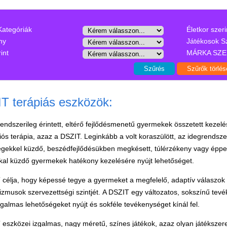
Kategóriák
Életkor szeri
ny
Játékosok S
int
MÁRKA SZE
T terápiás eszközök:
endszerileg érintett, eltérő fejlődésmenetű gyermekek összetett kezel
iós terápia, azaz a DSZIT. Leginkább a volt koraszülött, az idegrendsze
gekkel küzdő, beszédfejlődésükben megkésett, túlérzékeny vagy éppen 
kal küzdő gyermekek hatékony kezelésére nyújt lehetőséget.
célja, hogy képessé tegye a gyermeket a megfelelő, adaptív válaszok k
musok szervezettségi szintjét. A DSZIT egy változatos, sokszínű tevé
galmas lehetőségeket nyújt és sokféle tevékenységet kínál fel.
eszközei izgalmas, nagy méretű, színes játékok, azaz olyan játékszerek