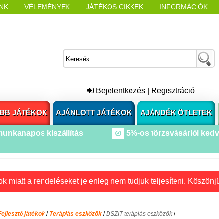
NK
VÉLEMÉNYEK
JÁTÉKOS CIKKEK
INFORMÁCIÓK
L NYITÁSAKOR
CÍMKÉK
Bejelentkezés
|
Regisztráció
BB JÁTÉKOK
AJÁNLOTT JÁTÉKOK
AJÁNDÉK ÖTLETEK
munkanapos kiszállítás
5%-os törzsvásárlói ked
k miatt a rendeléseket jelenleg nem tudjuk teljesíteni. Köszönj
Fejlesztő játékok
/
Terápiás eszközök
/
DSZIT terápiás eszközök
/