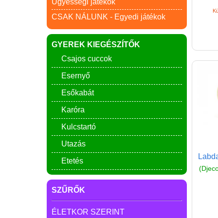
Ügyességi játékok
Kü
CSAK NÁLUNK - Egyedi játékok
GYEREK KIEGÉSZÍTŐK
Csajos cuccok
Esernyő
Esőkabát
Karóra
Kulcstartó
Utazás
Labda
Etetés
(Djeco
SZŰRŐK
ÉLETKOR SZERINT