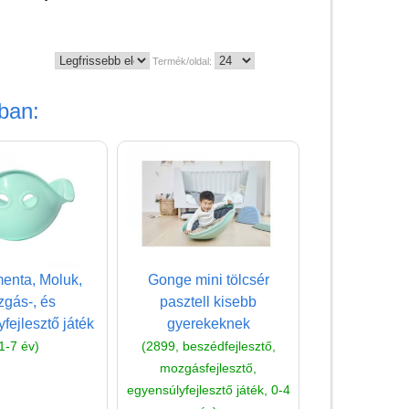
Magyar játékok
Montessori játékok
Termék/oldal:
Mozgásfejlesztő játékok
Okos partijátékok
ban:
Oktató játékok kutyáknak
Pasztell játékok
Papírszínház
Pixelhobby
Puzzle
menta, Moluk,
Gonge mini tölcsér
Spiegelburg játékok
gás-, és
pasztell kisebb
Strandjátékok
fejlesztő játék
gyerekeknek
1-7 év)
(2899, beszédfejlesztő,
Szerelés, barkácsolás, kerti
mozgásfejlesztő,
kalandozás
egyensúlyfejlesztő játék, 0-4
Szerepjáték