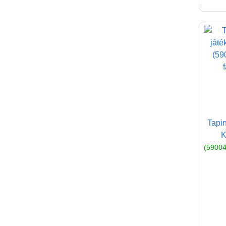
Tapin
K
(59004,