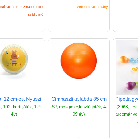
lső raktáron, 2-3 napon belül
Átmeneti raktárhiány
szállítható
, 12 cm-es, Nyuszi
Gimnasztika labda 85 cm
Pipetta gy
, 102, kerti játék, 1-9
(SP, mozgásfejlesztő játék, 4-
(3963, Lea
év)
99 év)
tudományos 