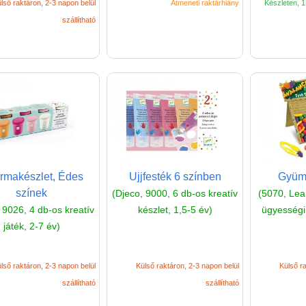
lső raktáron, 2-3 napon belül
Átmeneti raktárhiány
Készleten, 1 
szállítható
rmakészlet, Édes
Ujjfesték 6 színben
Gyümö
színek
(Djeco, 9000, 6 db-os kreatív
(5070, Lea
 9026, 4 db-os kreatív
készlet, 1,5-5 év)
ügyességi 
játék, 2-7 év)
lső raktáron, 2-3 napon belül
Külső raktáron, 2-3 napon belül
Külső ra
szállítható
szállítható