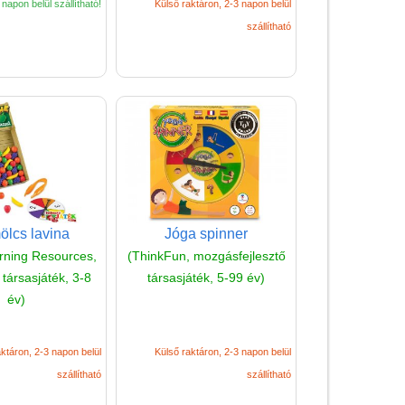
napon belül szállítható!
Külső raktáron, 2-3 napon belül
Miért vásárolj nálunk?
szállítható
Akiket támogatunk
Garancia
Játék rendelés - Az internetes
vásárlás előnyei
Reklamáció és Elállás
lcs lavina
Jóga spinner
rning Resources,
(ThinkFun, mozgásfejlesztő
társasjáték, 3-8
társasjáték, 5-99 év)
év)
ktáron, 2-3 napon belül
Külső raktáron, 2-3 napon belül
szállítható
szállítható