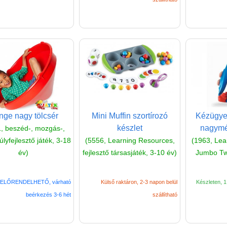
ge nagy tölcsér
Mini Muffin szortírozó
Kézügyes
készlet
nagymé
, beszéd-, mozgás-,
lyfejlesztő játék, 3-18
(5556, Learning Resources,
(1963, Lea
év)
fejlesztő társasjáték, 3-10 év)
Jumbo Tw
ELŐRENDELHETŐ, várható
Külső raktáron, 2-3 napon belül
Készleten, 1 
beérkezés 3-6 hét
szállítható