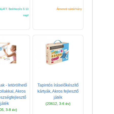
LATT. Beérkezés 5-10
Átmeneti raktárhiány
nap!
Vélemények
Adatkezelés
ÁSZF
Szállítási költség 1490 Ft-tól,
de akár INGYEN!
ak - letörölhető
Tapintós íráselőkészítő
tollakkal, Akros
kártyák, Akros fejlesztő
1-3 munkanapos kiszállítás
észségfejlesztő
játék
5%-os törzsvásárlói
játék
(20612, 3-6 év)
kedvezmény
05, 3-8 év)