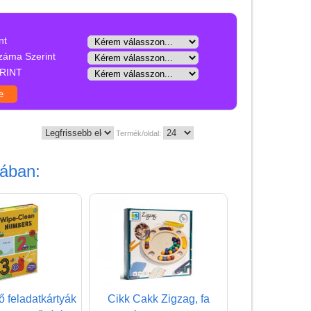
Játék hangszer
Futóbiciklik, rollerek
nt
Gyerekszoba
záma Szerint
RINT
Intelligens gyurma
Iskolaszerek
Kerti játékok
Termék/oldal:
Kreatív játék
iában:
Könyv
Licenszes TOP
gyerekajándékok
Logikai játékok
LOGICO
LÜK
ő feladatkártyák
Cikk Cakk Zigzag, fa