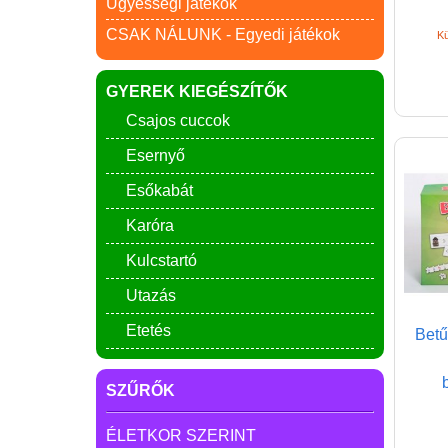
Ügyességi játékok
CSAK NÁLUNK - Egyedi játékok
Kü
GYEREK KIEGÉSZÍTŐK
Csajos cuccok
Esernyő
Esőkabát
Karóra
Kulcstartó
Utazás
Etetés
Betű
SZŰRŐK
ÉLETKOR SZERINT