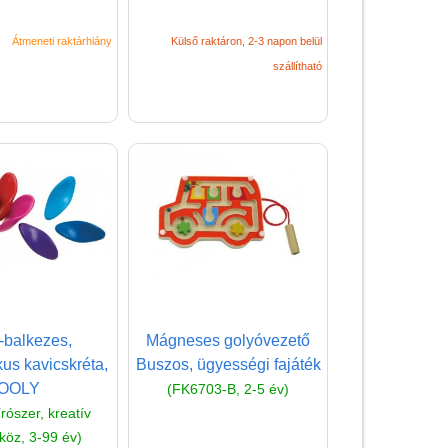
Miért vásárolj nálunk?
Átmeneti raktárhiány
Külső raktáron, 2-3 napon belül
Akiket támogatunk
szállítható
Garancia
Játék rendelés - Az internetes
vásárlás előnyei
Reklamáció és Elállás
-balkezes,
Mágneses golyóvezető
us kavicskréta,
Buszos, ügyességi fajáték
OOLY
(FK6703-B, 2-5 év)
írószer, kreatív
köz, 3-99 év)