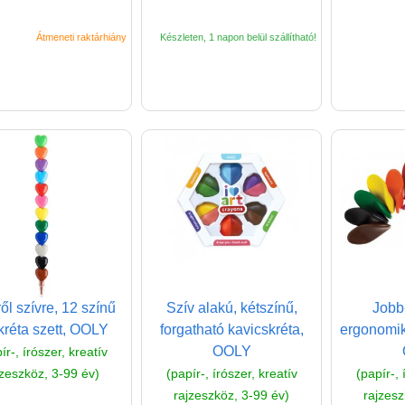
Átmeneti raktárhiány
Készleten, 1 napon belül szállítható!
ől szívre, 12 színű
Szív alakú, kétszínű,
Jobb
rkréta szett, OOLY
forgatható kavicskréta,
ergonomik
OOLY
ír-, írószer, kreatív
jzeszköz, 3-99 év)
(papír-, írószer, kreatív
(papír-, 
rajzeszköz, 3-99 év)
rajzesz