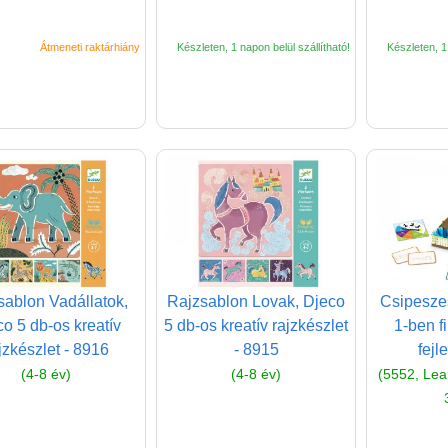
Átmeneti raktárhiány
Készleten, 1 napon belül szállítható!
Készleten, 1 
sablon Vadállatok,
Rajzsablon Lovak, Djeco
Csipesze
o 5 db-os kreatív
5 db-os kreatív rajzkészlet
1-ben f
jzkészlet - 8916
- 8915
fejl
(4-8 év)
(4-8 év)
(5552, Lea