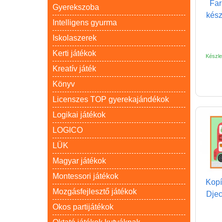
Far
Gyerekszoba
kész
Intelligens gyurma
Iskolaszerek
Kerti játékok
Készlet
Kreatív játék
Könyv
Licenszes TOP gyerekajándékok
Logikai játékok
LOGICO
LÜK
Magyar játékok
Montessori játékok
Kopí
Mozgásfejlesztő játékok
Djec
Okos partijátékok