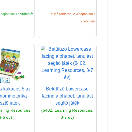
napon belül szállítható!
Külső raktáron, 2-3 napon belül
szállítható
s kukacos 5 az
Betűfűző Lowercase
inommotorika
lacing alphabet, tanulást
esztő játék
segítő játék
rning Resources,
(6402, Learning Resources,
3-6 év)
3-7 év)