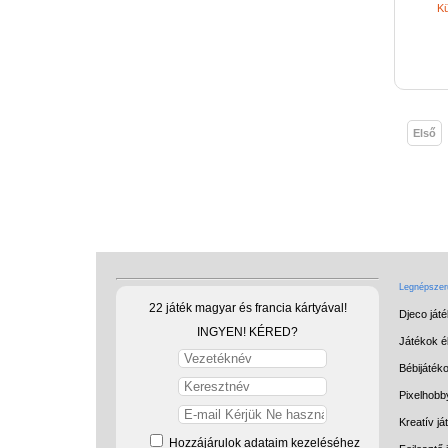
Kü
Első
Legnépszerű
22 játék magyar és francia kártyával!
Djeco ját
INGYEN! KÉRED?
Játékok él
Bébijáték
Pixelhobb
Kreatív já
Hozzájárulok adataim kezeléséhez