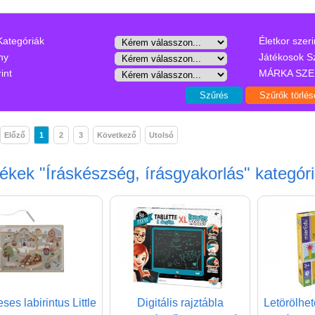
Kategóriák
Életkor szeri
ny
Játékosok S
int
MÁRKA SZE
Előző
1
2
3
Következő
Utolsó
mékek
"Íráskészség, írásgyakorlás"
kategór
es labirintus Little
Digitális rajztábla
Letörölhet