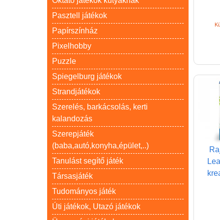
Oktató játékok kutyáknak
Pasztell játékok
Kü
Papírszínház
Pixelhobby
Puzzle
Spiegelburg játékok
Strandjátékok
Szerelés, barkácsolás, kerti
kalandozás
Szerepjáték
(baba,autó,konyha,épület,..)
Raj
Tanulást segítő játék
Lea
kre
Társasjáték
Tudományos játék
Úti játékok, Utazó játékok