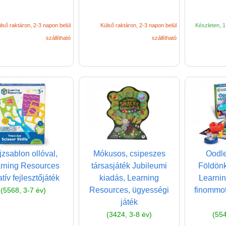
lső raktáron, 2-3 napon belül
Külső raktáron, 2-3 napon belül
Készleten, 1 
szállítható
szállítható
zsablon ollóval,
Mókusos, csipeszes
Oodle
rning Resources
társasjáték Jubileumi
Földönk
atív fejlesztőjáték
kiadás, Learning
Learni
Resources, ügyességi
finommot
(5568, 3-7 év)
játék
(3424, 3-8 év)
(554