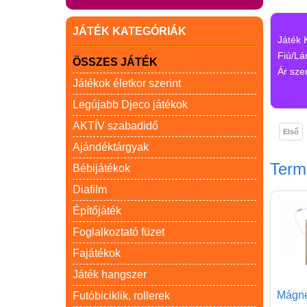
JÁTÉK KATEGÓRIÁK
Játék 
Fiú/Lá
ÖSSZES JÁTÉK
Ár szer
Játékok életkor szerint
Legújabb Djeco játékok
AKTÍV szabadidő
Első
Ajándéktárgyak
Ter
Bébijátékok
Diafilm
Építőjáték
Foglalkoztató füzet
Fajátékok
Játék hangszer
Mágnes
Futóbiciklik, rollerek