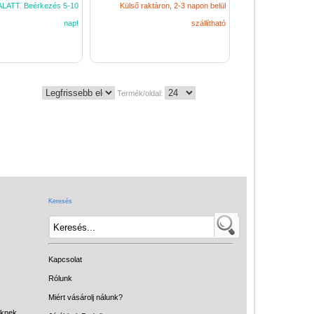
LATT. Beérkezés 5-10
Külső raktáron, 2-3 napon belül
nap!
szállítható
Termék/oldal:
Keresés
Kapcsolat
Rólunk
Miért vásárolj nálunk?
eknek