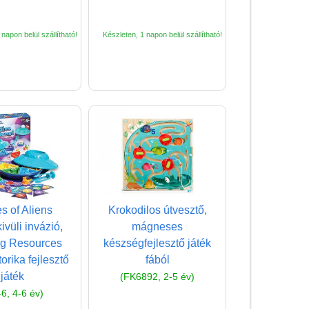
(baba,autó,konyha,épület,..)
napon belül szállítható!
Készleten, 1 napon belül szállítható!
Tanulást segítő játék
Társasjáték
Tudományos játék
Úti játékok, Utazó játékok
Ügyességi játékok
CSAK NÁLUNK - Egyedi
játékok
s of Aliens
Krokodilos útvesztő,
ivüli invázió,
mágneses
ng Resources
készségfejlesztő játék
orika fejlesztő
fából
játék
(FK6892, 2-5 év)
6, 4-6 év)