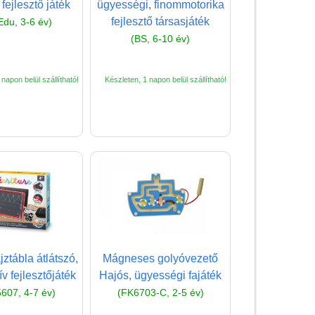
Magyar játékok
fejlesztő játék
ügyességi, finommotorika
fejlesztő társasjáték
Edu, 3-6 év)
Montessori játékok
(BS, 6-10 év)
Mozgásfejlesztő játékok
Okos partijátékok
napon belül szállítható!
Készleten, 1 napon belül szállítható!
Oktató játékok kutyáknak
Pasztell játékok
Papírszínház
Pixelhobby
Puzzle
Spiegelburg játékok
Strandjátékok
ajztábla átlátszó,
Mágneses golyóvezető
Szerelés, barkácsolás, kerti
ív fejlesztőjáték
Hajós, ügyességi fajáték
kalandozás
607, 4-7 év)
(FK6703-C, 2-5 év)
Szerepjáték