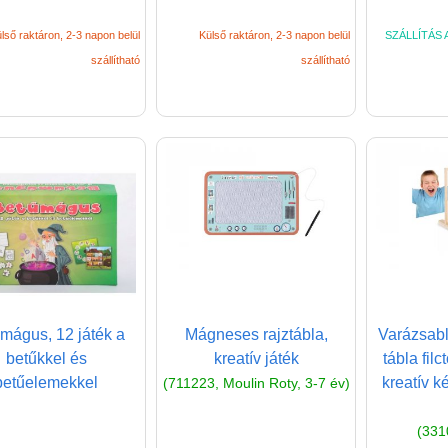
lső raktáron, 2-3 napon belül
Külső raktáron, 2-3 napon belül
SZÁLLÍTÁS A
szállítható
szállítható
mágus, 12 játék a
Mágneses rajztábla,
Varázsabl
betűkkel és
kreatív játék
tábla filc
betűelemekkel
kreatív k
(711223, Moulin Roty, 3-7 év)
(331