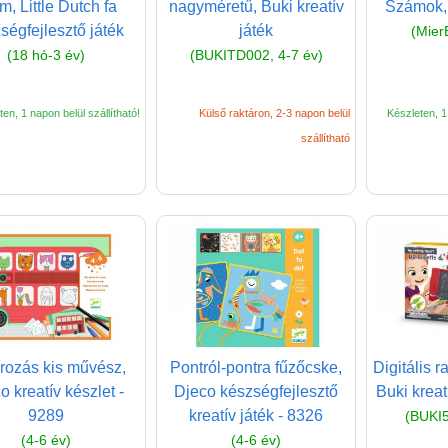
m, Little Dutch fa
nagyméretű, Buki kreatív
Számok, 
ségfejlesztő játék
játék
(Mier
(18 hó-3 év)
(BUKITD002, 4-7 év)
en, 1 napon belül szállítható!
Külső raktáron, 2-3 napon belül
Készleten, 1 
szállítható
rozás kis művész,
Pontról-pontra fűzőcske,
Digitális r
o kreatív készlet -
Djeco készségfejlesztő
Buki kreat
9289
kreatív játék - 8326
(BUKI5
(4-6 év)
(4-6 év)