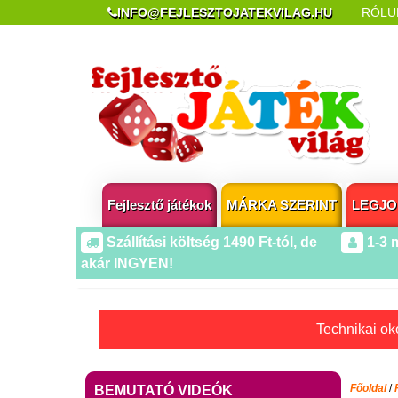
INFO@FEJLESZTOJATEKVILAG.HU
RÓLU
REKLAMÁCIÓ ÉS ELÁLLÁS
POPUP AZ OLDA
Fejlesztő játékok
MÁRKA SZERINT
LEGJO
Szállítási költség 1490 Ft-tól, de
1-3 
akár INGYEN!
Technikai oko
Főoldal
/
BEMUTATÓ VIDEÓK