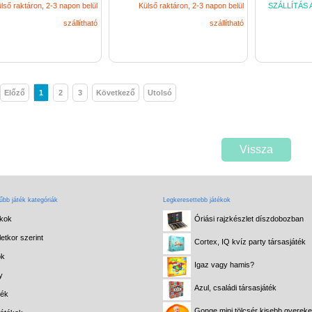
lső raktáron, 2-3 napon belül
Külső raktáron, 2-3 napon belül
SZÁLLÍTÁS A
szállítható
szállítható
Előző
1
2
3
Következő
Utolsó
Vissza
bb játék kategóriák
Legkeresettebb játékok
ékok
Óriási rajzkészlet díszdobozban
etkor szerint
Cortex, IQ kvíz party társasjáték
ok
Igaz vagy hamis?
y
Azul, családi társasjáték
ték
Gonge mini tölcsér kisebb gyerek