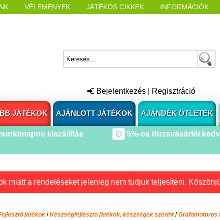
NK
VÉLEMÉNYEK
JÁTÉKOS CIKKEK
INFORMÁCIÓK
L NYITÁSAKOR
CÍMKÉK
Bejelentkezés
|
Regisztráció
BB JÁTÉKOK
AJÁNLOTT JÁTÉKOK
AJÁNDÉK ÖTLETEK
munkanapos kiszállítás
5%-os törzsvásárlói ked
k miatt a rendeléseket jelenleg nem tudjuk teljesíteni. Köszönj
Fejlesztő játékok
/
Készségfejlesztő játékok, készségek szerint
/
Grafomotoros f