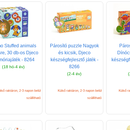
 Stuffed animals
Párosító puzzle Nagyok
Páros
re, 30 db-os Djeco
és kicsik, Djeco
Dínóc
óriajáték - 8264
készségfejlesztő játék -
készségfe
8266
(18 hó-4 év)
(2-4 év)
(
lső raktáron, 2-3 napon belül
Külső raktáron, 2-3 napon belül
Külső ra
szállítható
szállítható