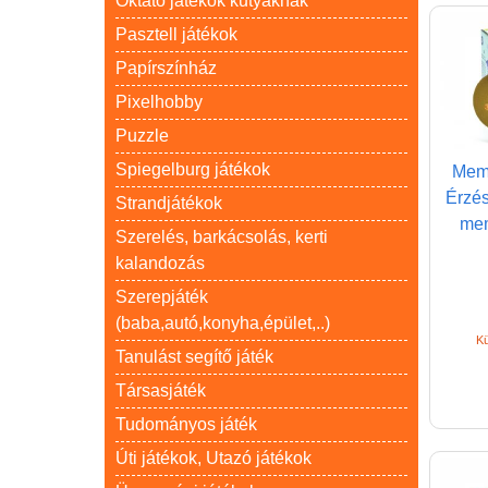
Oktató játékok kutyáknak
Pasztell játékok
Papírszínház
Pixelhobby
Puzzle
Spiegelburg játékok
Memo
Érzés
Strandjátékok
mem
Szerelés, barkácsolás, kerti
kalandozás
Szerepjáték
(baba,autó,konyha,épület,..)
Kü
Tanulást segítő játék
Társasjáték
Tudományos játék
Úti játékok, Utazó játékok