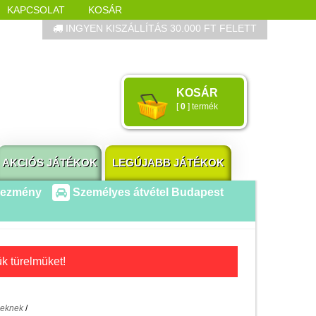
KAPCSOLAT
KOSÁR
INGYEN KISZÁLLÍTÁS 30.000 FT FELETT
Összes játék
KOSÁR
Játékok életkor szerint
[
0
] termék
Legújabb Djeco játékok
AKTÍV szabadidő
AKCIÓS JÁTÉKOK
LEGÚJABB JÁTÉKOK
Ajándéktárgyak
vezmény
Személyes átvétel Budapest
Bébijátékok
Diafilm
Építőjáték
ük türelmüket!
Foglalkoztató füzet
Fajátékok
seknek
/