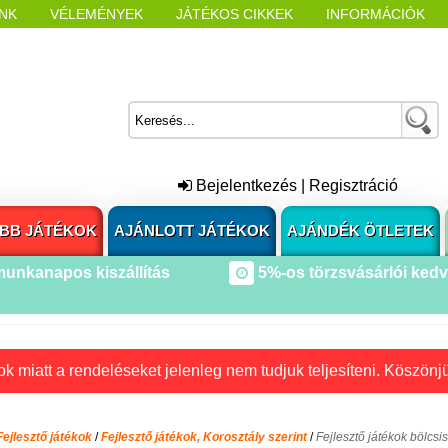
NK
VÉLEMÉNYEK
JÁTÉKOS CIKKEK
INFORMÁCIÓK
L NYITÁSAKOR
CÍMKÉK
Bejelentkezés
|
Regisztráció
BB JÁTÉKOK
AJÁNLOTT JÁTÉKOK
AJÁNDÉK ÖTLETEK
munkanapos kiszállítás
5%-os törzsvásárlói ked
k miatt a rendeléseket jelenleg nem tudjuk teljesíteni. Köszönj
Fejlesztő játékok
/
Fejlesztő játékok, Korosztály szerint
/
Fejlesztő játékok bölcsi