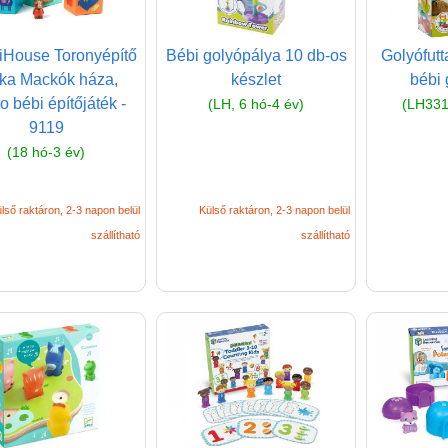
iHouse Toronyépítő
Bébi golyópálya 10 db-os
Golyófutt
ka Mackók háza,
készlet
bébi 
o bébi építőjáték -
(LH, 6 hó-4 év)
(LH331
9119
(18 hó-3 év)
lső raktáron, 2-3 napon belül
Külső raktáron, 2-3 napon belül
szállítható
szállítható