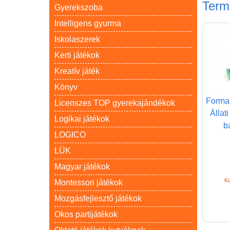
Ter
Gyerekszoba
Intelligens gyurma
Iskolaszerek
Kerti játékok
Kreatív játék
Könyv
Forma
Licenszes TOP gyerekajándékok
Állat
Logikai játékok
b
LOGICO
LÜK
Magyar játékok
Kü
Montessori játékok
Mozgásfejlesztő játékok
Okos partijátékok