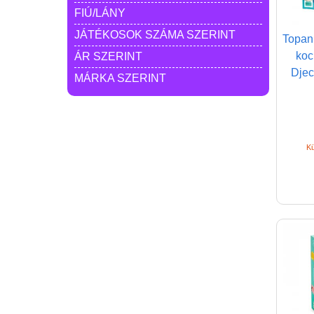
FIÚ/LÁNY
JÁTÉKOSOK SZÁMA SZERINT
Topan
koc
ÁR SZERINT
Djec
MÁRKA SZERINT
Kü