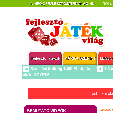
INFO@FEJLESZTOJATEKVILAG.HU
RÓLU
REKLAMÁCIÓ ÉS ELÁLLÁS
POPUP AZ OLDA
Fejlesztő játékok
MÁRKA SZERINT
LEGJO
Szállítási költség 1490 Ft-tól, de
1-3 
akár INGYEN!
Technikai oko
Főoldal
/
BEMUTATÓ VIDEÓK