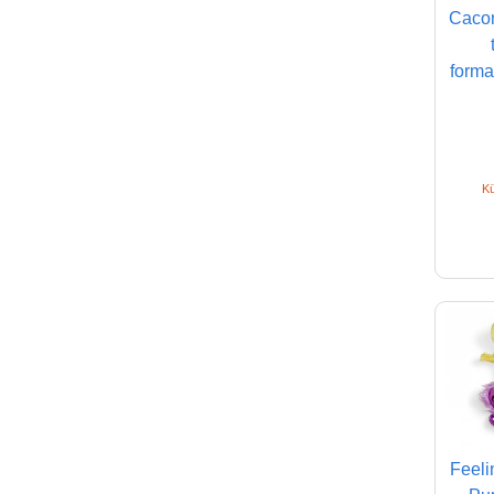
Cacon
forma
Kü
Feel