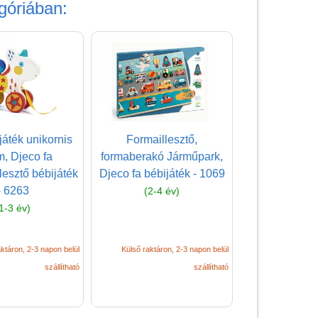
Magyar játékok
góriában:
Montessori játékok
Mozgásfejlesztő játékok
Okos partijátékok
Oktató játékok kutyáknak
Pasztell játékok
áték unikornis
Formaillesztő,
Papírszínház
, Djeco fa
formaberakó Járműpark,
esztő bébijáték
Djeco fa bébijáték - 1069
Pixelhobby
- 6263
(2-4 év)
Puzzle
1-3 év)
Spiegelburg játékok
Strandjátékok
ktáron, 2-3 napon belül
Külső raktáron, 2-3 napon belül
szállítható
szállítható
Szerelés, barkácsolás, kerti
kalandozás
Szerepjáték