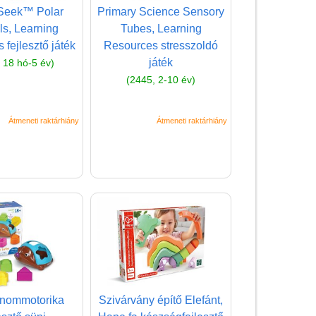
 Seek™ Polar
Primary Science Sensory
s, Learning
Tubes, Learning
 fejlesztő játék
Resources stresszoldó
játék
 18 hó-5 év)
(2445, 2-10 év)
Átmeneti raktárhiány
Átmeneti raktárhiány
inommotorika
Szivárvány építő Elefánt,