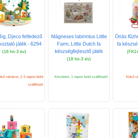
Big, Djeco felfedező
Mágneses labirintus Little
Óriás fűzh
koztató játék - 6294
Farm, Little Dutch fa
fa készsé
készségfejlesztő játék
(18 hó-3 év)
(FK14
(18 hó-3 év)
lső raktáron, 2-3 napon belül
Készleten, 1 napon belül szállítható!
Külső ra
szállítható