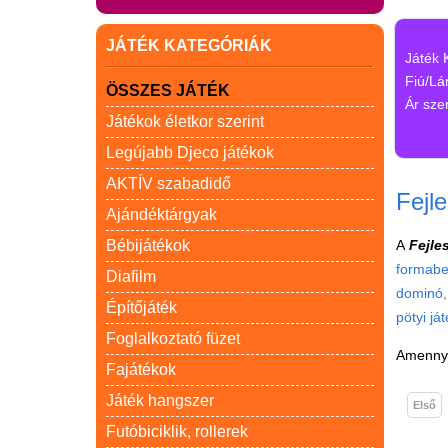
JÁTÉK KATEGÓRIÁK
Játék 
Fiú/Lá
ÖSSZES JÁTÉK
Ár szer
Játékok életkor szerint
Legújabb Djeco játékok
AKTÍV szabadidő
Fejl
Ajándéktárgyak
Bébijátékok
A
Fejles
formab
Diafilm
dominó,
Építőjáték
pötyi já
Foglalkoztató füzet
Amennyib
Fajátékok
Játék hangszer
Első
Futóbiciklik, rollerek