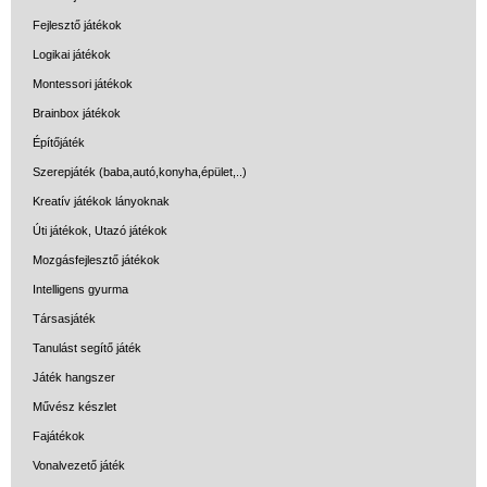
Fejlesztő játékok
Logikai játékok
Montessori játékok
Brainbox játékok
Építőjáték
Szerepjáték (baba,autó,konyha,épület,..)
Kreatív játékok lányoknak
Úti játékok, Utazó játékok
Mozgásfejlesztő játékok
Intelligens gyurma
Társasjáték
Tanulást segítő játék
Játék hangszer
Művész készlet
Fajátékok
Vonalvezető játék