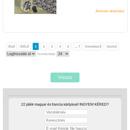
Átmeneti raktárhiány
Első
Előző
1
2
3
4
5
... 7
Következő
Utolsó
Termék/oldal:
Vissza
22 játék magyar és francia kártyával! INGYEN! KÉRED?