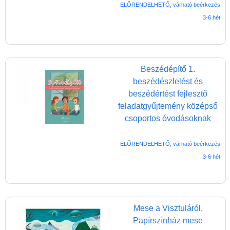
ELŐRENDELHETŐ, várható beérkezés
3-6 hét
Beszédépítő 1.
beszédészlelést és
beszédértést fejlesztő
feladatgyűjtemény középső
csoportos óvodásoknak
ELŐRENDELHETŐ, várható beérkezés
3-6 hét
Mese a Visztuláról,
Papírszínház mese