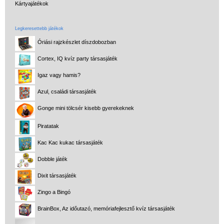
Kártyajátékok
Legkeresettebb játékok
Óriási rajzkészlet díszdobozban
Cortex, IQ kvíz party társasjáték
Igaz vagy hamis?
Azul, családi társasjáték
Gonge mini tölcsér kisebb gyerekeknek
Piratatak
Kac Kac kukac társasjáték
Dobble játék
Dixit társasjáték
Zingo a Bingó
BrainBox, Az időutazó, memóriafejlesztő kvíz társasjáték