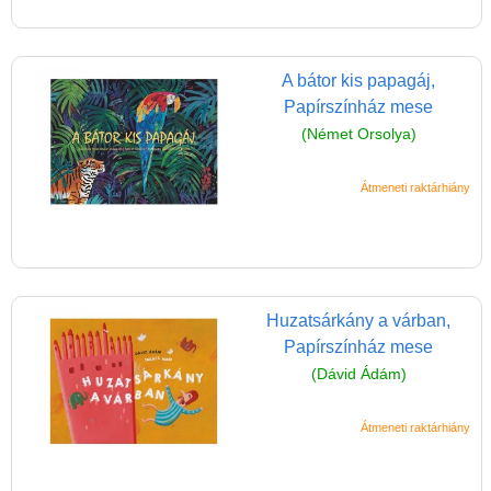
Magyar játékok
Montessori játékok
Mozgásfejlesztő játékok
A bátor kis papagáj,
Papírszínház mese
Okos partijátékok
(Német Orsolya)
Oktató játékok kutyáknak
Átmeneti raktárhiány
Pasztell játékok
Papírszínház
Pixelhobby
Puzzle
Huzatsárkány a várban,
Spiegelburg játékok
Papírszínház mese
(Dávid Ádám)
Strandjátékok
Szerelés, barkácsolás, kerti
Átmeneti raktárhiány
kalandozás
Szerepjáték