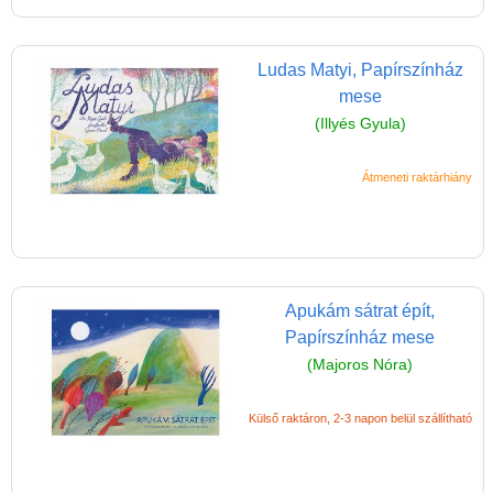
(baba,autó,konyha,épület,..)
Tanulást segítő játék
Ludas Matyi, Papírszínház
mese
Társasjáték
(Illyés Gyula)
Tudományos játék
Úti játékok, Utazó játékok
Átmeneti raktárhiány
Ügyességi játékok
CSAK NÁLUNK - Egyedi
játékok
Apukám sátrat épít,
Papírszínház mese
(Majoros Nóra)
Külső raktáron, 2-3 napon belül szállítható