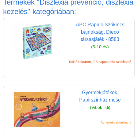
Termékek
"Diszlexia prevenció, diszlexia
Játék hangszer
kezelés"
kategóriában:
Futóbiciklik, rollerek
Gyerekszoba
ABC Rapido Szókincs
bajnokság, Djeco
Intelligens gyurma
társasjáték - 8583
Iskolaszerek
(5-10 év)
Kerti játékok
Külső raktáron, 2-3 napon belül szállítható
Kreatív játék
Könyv
Licenszes TOP
Gyermekjátékok,
gyerekajándékok
Papírszínház mese
Logikai játékok
(Vibók Ildi)
LOGICO
Átmeneti raktárhiány
LÜK