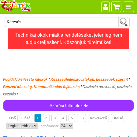
Összes játék
Technikai okok miatt a rendeléseket jelenleg nem
tudjuk teljesíteni. Köszönjük türelmüket!
Játékok életkor szerint
Legújabb Djeco játékok
AKTÍV szabadidő
Ajándéktárgyak
Főoldal
/
Fejlesztő játékok
/
Készségfejlesztő játékok, készségek szerint
/
Bébijátékok
Beszéd készség, Kommunikációs fejlesztés
/
Diszlexia prevenció, diszlexia
kezelés
/
Diafilm
Szűrési feltételek
Építőjáték
Foglalkoztató füzet
Első
Előző
1
2
3
4
5
... 7
Következő
Utolsó
Termék/oldal:
Fajátékok