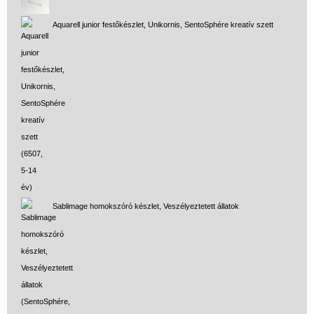
Aquarell junior festőkészlet, Unikornis, SentoSphére kreatív szett
Sablimage homokszóró készlet, Veszélyeztetett állatok