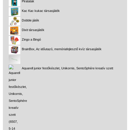
Piratatak
Kac Kac kukac társasjáték
Dobble játék
Dixit társasjáték
Zingo a Bingó
BrainBox, Az időutazó, memóriafejlesztő kvíz társasjáték
Aquarell junior festőkészlet, Unikornis, SentoSphére kreatív szett