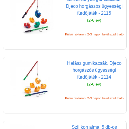
Magyar játékok
Djeco horgászós ügyességi
Montessori játékok
fürdőjáték - 2115
(2-6 év)
Mozgásfejlesztő játékok
Okos partijátékok
Külső raktáron, 2-3 napon belül szállítható
Oktató játékok kutyáknak
Pasztell játékok
Papírszínház
Halász gumikacsák, Djeco
horgászós ügyességi
Pixelhobby
fürdőjáték - 2114
Puzzle
(2-6 év)
Spiegelburg játékok
Külső raktáron, 2-3 napon belül szállítható
Strandjátékok
Szerelés, barkácsolás, kerti
kalandozás
Szilikon alma, 5 db-os
Szerepjáték