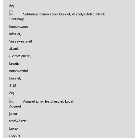
Sablimage homokszóró készlet, Veszélyeztetett állatok
Aquarell junior festőkészlet, Lovak