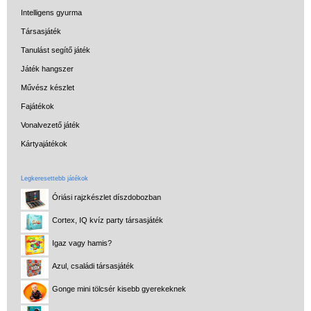
Intelligens gyurma
Társasjáték
Tanulást segítő játék
Játék hangszer
Művész készlet
Fajátékok
Vonalvezető játék
Kártyajátékok
Legkeresettebb játékok
Óriási rajzkészlet díszdobozban
Cortex, IQ kvíz party társasjáték
Igaz vagy hamis?
Azul, családi társasjáték
Gonge mini tölcsér kisebb gyerekeknek