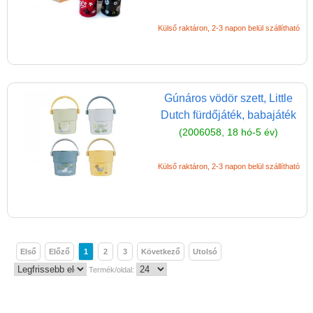
Külső raktáron, 2-3 napon belül szállítható
Gúnáros vödör szett, Little
Dutch fürdőjáték, babajáték
(2006058, 18 hó-5 év)
Külső raktáron, 2-3 napon belül szállítható
Első
Előző
1
2
3
Következő
Utolsó
Termék/oldal: