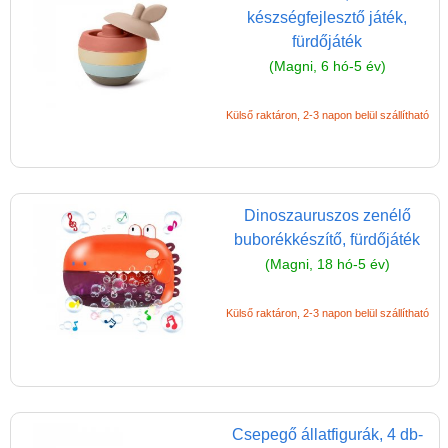
készségfejlesztő játék,
(baba,autó,konyha,épület,..)
fürdőjáték
Tanulást segítő játék
(Magni, 6 hó-5 év)
Társasjáték
Külső raktáron, 2-3 napon belül szállítható
Tudományos játék
Úti játékok, Utazó játékok
Ügyességi játékok
Dinoszauruszos zenélő
CSAK NÁLUNK - Egyedi
buborékkészítő, fürdőjáték
játékok
(Magni, 18 hó-5 év)
Külső raktáron, 2-3 napon belül szállítható
Csepegő állatfigurák, 4 db-