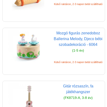
Külső raktáron, 2-3 napon belül szállítható
(baba,autó,konyha,épület,..)
Tanulást segítő játék
Társasjáték
Tudományos játék
Mozgó figurás zenedoboz
Úti játékok, Utazó játékok
Ballerina Melody, Djeco bébi
szobadekoráció - 6064
Ügyességi játékok
(1-5 év)
CSAK NÁLUNK - Egyedi
játékok
Külső raktáron, 2-3 napon belül szállítható
Gitár rózsaszín, fa
játékhangszer
(FK8719-A, 3-8 év)