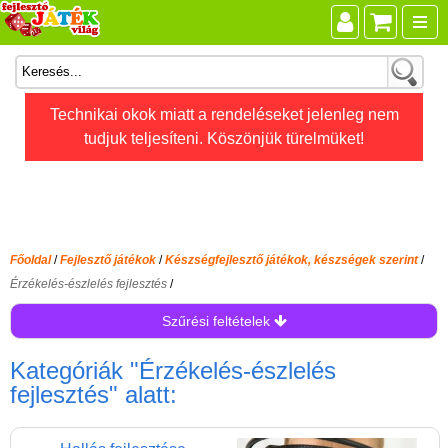
Összes játék
Technikai okok miatt a rendeléseket jelenleg nem
tudjuk teljesíteni. Köszönjük türelmüket!
Játékok életkor szerint
Legújabb Djeco játékok
AKTÍV szabadidő
Ajándéktárgyak
Főoldal
/
Fejlesztő játékok
/
Készségfejlesztő játékok, készségek szerint
/
Bébijátékok
Érzékelés-észlelés fejlesztés
/
Diafilm
Szűrési feltételek
Építőjáték
Kategóriák
"Érzékelés-észlelés
Foglalkoztató füzet
fejlesztés"
alatt:
Fajátékok