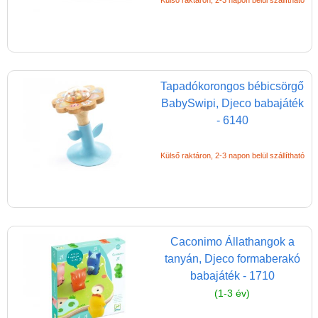
Miért vásárolj nálunk?
Akiket támogatunk
Garancia
Játék rendelés - Az internetes
Tapadókorongos bébicsörgő
vásárlás előnyei
BabySwipi, Djeco babajáték
- 6140
Reklamáció és Elállás
Külső raktáron, 2-3 napon belül szállítható
Caconimo Állathangok a
tanyán, Djeco formaberakó
babajáték - 1710
(1-3 év)