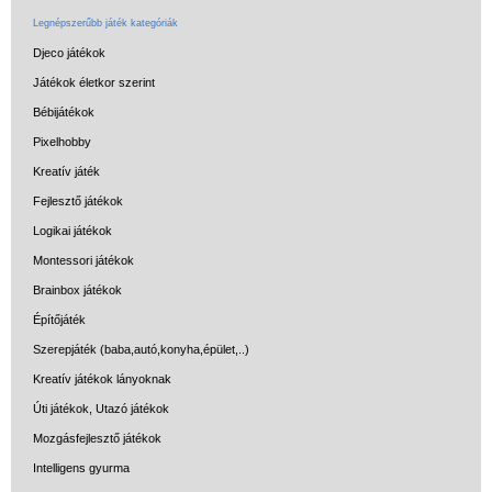
Legnépszerűbb játék kategóriák
Djeco játékok
Játékok életkor szerint
Bébijátékok
Pixelhobby
Kreatív játék
Fejlesztő játékok
Logikai játékok
Montessori játékok
Brainbox játékok
Építőjáték
Szerepjáték (baba,autó,konyha,épület,..)
Kreatív játékok lányoknak
Úti játékok, Utazó játékok
Mozgásfejlesztő játékok
Intelligens gyurma