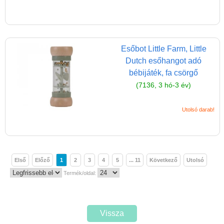
Esőbot Little Farm, Little
Dutch esőhangot adó
bébijáték, fa csörgő
(7136, 3 hó-3 év)
Utolsó darab!
Első
Előző
1
2
3
4
5
... 11
Következő
Utolsó
Termék/oldal:
Vissza