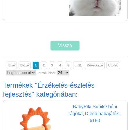
Magyar játékok
Montessori játékok
Mozgásfejlesztő játékok
Okos partijátékok
Oktató játékok kutyáknak
Vissza
Pasztell játékok
Papírszínház
Első
Előző
1
2
3
4
5
... 11
Következő
Utolsó
Pixelhobby
Termék/oldal:
Puzzle
Termékek
"Érzékelés-észlelés
Spiegelburg játékok
fejlesztés"
kategóriában:
Strandjátékok
BabyPiki Sünike bébi
Szerelés, barkácsolás, kerti
rágóka, Djeco babajáték -
kalandozás
6180
Szerepjáték