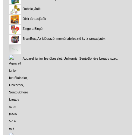
Dobble játék
Dixit társasjáték
Zingo a Bingó
BrainBox, Az időutazó, memóriafejlesztő kvíz társasjáték
Aquarell junior festőkészlet, Unikornis, SentoSphére kreatív szett