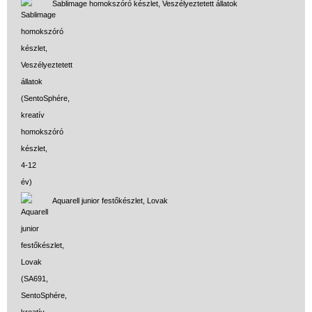
Sablimage homokszóró készlet, Veszélyeztetett állatok
Aquarell junior festőkészlet, Lovak