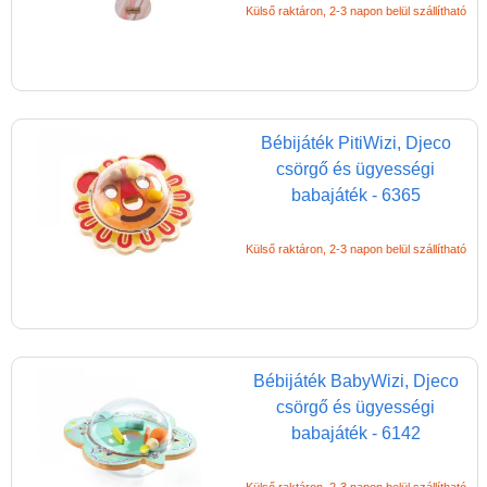
Külső raktáron, 2-3 napon belül szállítható
Bébijáték PitiWizi, Djeco
csörgő és ügyességi
babajáték - 6365
Vélemények
Külső raktáron, 2-3 napon belül szállítható
Adatkezelés
ÁSZF
Szállítási költség 1490 Ft-tól,
de akár INGYEN!
Bébijáték BabyWizi, Djeco
1-3 munkanapos kiszállítás
csörgő és ügyességi
babajáték - 6142
5%-os törzsvásárlói
kedvezmény
Külső raktáron, 2-3 napon belül szállítható