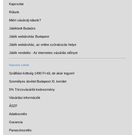
Kapcsolat
Rólunk
Miért vásárolj nálunk?
Játékbolt Budaörs
Játék webáruház Budapest
Játék webáruház, az online szórakozás helye
Játék rendelés - Az internetes vásárlás előnyei
Hasznos Linkek
Szállítási költség 1490 Ft-tól, de akár ingyen!
Személyes átvétel Budapest XI. kerület
5% Törzsvásárlói kedvezmény
Vásárlási információk
ÁSZF
Adatkezelés
Garancia
Panaszkezelés