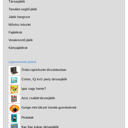
Társasjáték
Tanulást segítő játék
Játék hangszer
Művész készlet
Fajátékok
Vonalvezető játék
Kártyajátékok
Legkeresettebb játékok
Óriási rajzkészlet díszdobozban
Cortex, IQ kvíz party társasjáték
Igaz vagy hamis?
Azul, családi társasjáték
Gonge mini tölcsér kisebb gyerekeknek
Piratatak
Kac Kac kukac társasjáték