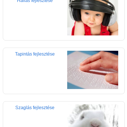
Hallás fejlesztése
Játék hangszer
Futóbiciklik, rollerek
Gyerekszoba
Intelligens gyurma
Iskolaszerek
Kerti játékok
Tapintás fejlesztése
Kreatív játék
Könyv
Licenszes TOP
gyerekajándékok
Logikai játékok
Szaglás fejlesztése
LOGICO
LÜK