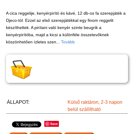
Játék hangszer
Futóbiciklik, rollerek
A cica reggelije, kenyérpirító és kávé, 12 db-os fa szerepjáték a
Djeco-tól. Ezzel az első szerepjátékkal egy finom reggelit
Gyerekszoba
készíthettek. A pirítani való kenyér szinte beugrik a
Intelligens gyurma
kenyérpirítóba, majd a kicsi a különféle összetevőknek
köszönhetően ízletes szen...
Tovább
Iskolaszerek
Kerti játékok
Kreatív játék
Könyv
Licenszes TOP
gyerekajándékok
ÁLLAPOT:
Külső raktáron, 2-3 napon
Logikai játékok
belül szállítható
LOGICO
Save
LÜK