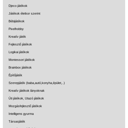
Miért vásárolj nálunk?
Djeco játékok
Akiket támogatunk
Játékok életkor szerint
Bébijátékok
Garancia
Pixelhobby
Játék rendelés - Az internetes
Kreatív játék
vásárlás előnyei
Fejlesztő játékok
Reklamáció és Elállás
Logikai játékok
Montessori játékok
Brainbox játékok
Építőjáték
Szerepjáték (baba,autó,konyha,épület,..)
Kreatív játékok lányoknak
Úti játékok, Utazó játékok
Mozgásfejlesztő játékok
Intelligens gyurma
Társasjáték