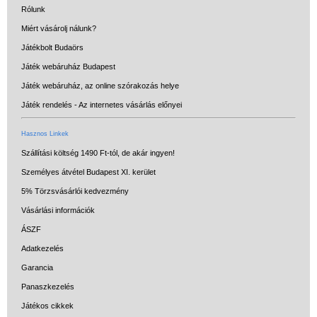
Rólunk
Miért vásárolj nálunk?
Játékbolt Budaörs
Játék webáruház Budapest
Játék webáruház, az online szórakozás helye
Játék rendelés - Az internetes vásárlás előnyei
Hasznos Linkek
Szállítási költség 1490 Ft-tól, de akár ingyen!
Személyes átvétel Budapest XI. kerület
5% Törzsvásárlói kedvezmény
Vásárlási információk
ÁSZF
Adatkezelés
Garancia
Panaszkezelés
Játékos cikkek