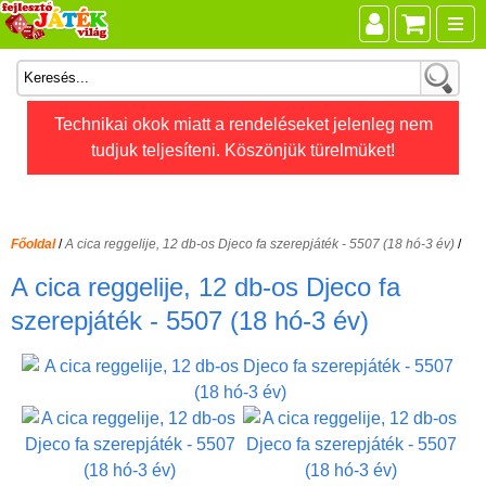
Összes játék
Technikai okok miatt a rendeléseket jelenleg nem
tudjuk teljesíteni. Köszönjük türelmüket!
Játékok életkor szerint
Legújabb Djeco játékok
AKTÍV szabadidő
Főoldal
/
A cica reggelije, 12 db-os Djeco fa szerepjáték - 5507 (18 hó-3 év)
/
Ajándéktárgyak
A cica reggelije, 12 db-os Djeco fa
Bébijátékok
szerepjáték - 5507 (18 hó-3 év)
Diafilm
Építőjáték
Foglalkoztató füzet
Fajátékok