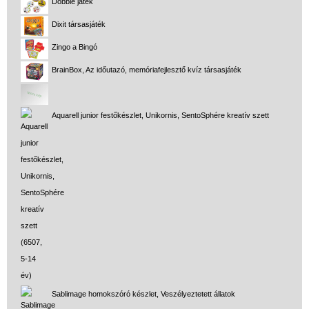
Dobble játék
Dixit társasjáték
Zingo a Bingó
BrainBox, Az időutazó, memóriafejlesztő kvíz társasjáték
Aquarell junior festőkészlet, Unikornis, SentoSphére kreatív szett
Sablimage homokszóró készlet, Veszélyeztetett állatok