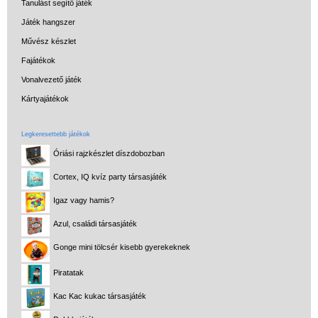
Tanulást segítő játék
Játék hangszer
Művész készlet
Fajátékok
Vonalvezető játék
Kártyajátékok
Legkeresettebb játékok
Óriási rajzkészlet díszdobozban
Cortex, IQ kvíz party társasjáték
Igaz vagy hamis?
Azul, családi társasjáték
Gonge mini tölcsér kisebb gyerekeknek
Piratatak
Kac Kac kukac társasjáték