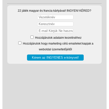
(baba,autó,konyha,épület,..)
22 játék magyar és francia kártyával! INGYEN! KÉRED?
Tanulást segítő játék
Társasjáték
Tudományos játék
Hozzájárulok adataim kezeléséhez
Úti játékok, Utazó játékok
Hozzájárulok hogy marketing célú emaileket kapjak a
Ügyességi játékok
weboldal üzemeltetőjétől
CSAK NÁLUNK - Egyedi
játékok