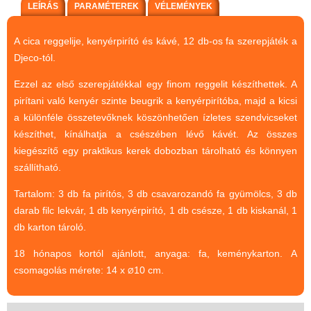
Magyar játékok
LEÍRÁS
PARAMÉTEREK
VÉLEMÉNYEK
Montessori játékok
A cica reggelije, kenyérpirító és kávé, 12 db-os fa szerepjáték a
Mozgásfejlesztő játékok
Djeco-tól.
Okos partijátékok
Ezzel az első szerepjátékkal egy finom reggelit készíthettek. A
Oktató játékok kutyáknak
pirítani való kenyér szinte beugrik a kenyérpirítóba, majd a kicsi
a különféle összetevőknek köszönhetően ízletes szendvicseket
Pasztell játékok
készíthet, kínálhatja a csészében lévő kávét. Az összes
Papírszínház
kiegészítő egy praktikus kerek dobozban tárolható és könnyen
szállítható.
Pixelhobby
Tartalom: 3 db fa pirítós, 3 db csavarozandó fa gyümölcs, 3 db
Puzzle
darab filc lekvár, 1 db kenyérpirító, 1 db csésze, 1 db kiskanál, 1
Spiegelburg játékok
db karton tároló.
Strandjátékok
18 hónapos kortól ajánlott, anyaga: fa, keménykarton. A
Szerelés, barkácsolás, kerti
csomagolás mérete: 14 x
10 cm.
Ø
kalandozás
Szerepjáték