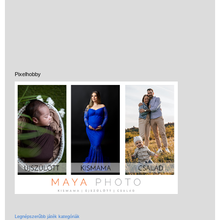
Pixelhobby
Vélemények
Adatkezelés
ÁSZF
Szállítási költség 1490 Ft-tól,
de akár INGYEN!
1-3 munkanapos kiszállítás
5%-os törzsvásárlói
kedvezmény
Legnépszerűbb játék kategóriák