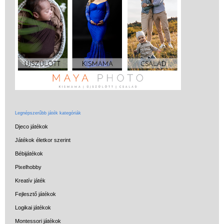
Miért vásárolj nálunk?
Akiket támogatunk
Garancia
Játék rendelés - Az internetes
vásárlás előnyei
Reklamáció és Elállás
Legnépszerűbb játék kategóriák
Djeco játékok
Játékok életkor szerint
Bébijátékok
Pixelhobby
Kreatív játék
Fejlesztő játékok
Logikai játékok
Montessori játékok