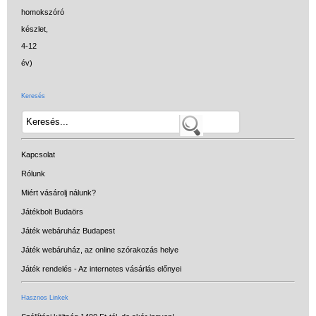
Keresés
Kapcsolat
Rólunk
Miért vásárolj nálunk?
Játékbolt Budaörs
Játék webáruház Budapest
Játék webáruház, az online szórakozás helye
Játék rendelés - Az internetes vásárlás előnyei
Hasznos Linkek