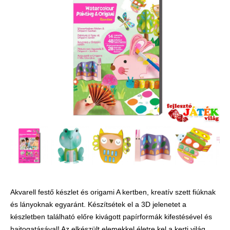
Játék hangszer
Futóbiciklik, rollerek
Gyerekszoba
Intelligens gyurma
Iskolaszerek
Kerti játékok
Kreatív játék
Könyv
Licenszes TOP
gyerekajándékok
Logikai játékok
Akvarell festő készlet és origami A kertben, kreatív szett fiúknak
LOGICO
és lányoknak egyaránt. Készítsétek el a 3D jelenetet a
LÜK
készletben található előre kivágott papírformák kifestésével és
hajtogatásával! Az elkészült elemekkel életre kel a kerti világ,