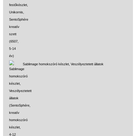
Sablimage homokszóró készlet, Veszélyeztetett állatok