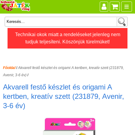
Összes játék
Technikai okok miatt a rendeléseket jelenleg nem
tudjuk teljesíteni. Köszönjük türelmüket!
Játékok életkor szerint
Legújabb Djeco játékok
AKTÍV szabadidő
Főoldal
/
Akvarell festő készlet és origami A kertben, kreatív szett (231879,
Ajándéktárgyak
Avenir, 3-6 év)
/
Bébijátékok
Akvarell festő készlet és origami A
Diafilm
kertben, kreatív szett (231879, Avenir,
3-6 év)
Építőjáték
Foglalkoztató füzet
Fajátékok