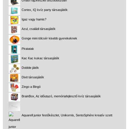
Óriási rajzkészlet díszdobozban
Cortex, IQ kvíz party társasjáték
Igaz vagy hamis?
Azul, családi társasjáték
Gonge mini tölcsér kisebb gyerekeknek
Piratatak
Kac Kac kukac társasjáték
Dobble játék
Dixit társasjáték
Zingo a Bingó
BrainBox, Az időutazó, memóriafejlesztő kvíz társasjáték
Aquarell junior festőkészlet, Unikornis, SentoSphére kreatív szett