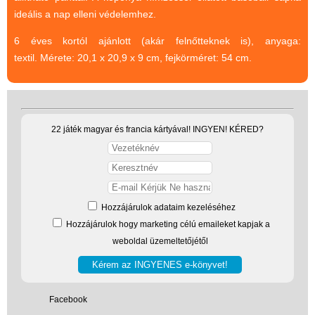
ideális a nap elleni védelemhez.
(baba,autó,konyha,épület,..)
Tanulást segítő játék
6 éves kortól ajánlott (akár felnőtteknek is), anyaga:
textil. Mérete: 20,1 x 20,9 x 9 cm, fejkörméret: 54 cm.
Társasjáték
Tudományos játék
Úti játékok, Utazó játékok
22 játék magyar és francia kártyával! INGYEN! KÉRED?
Ügyességi játékok
CSAK NÁLUNK - Egyedi
játékok
Hozzájárulok adataim kezeléséhez
Hozzájárulok hogy marketing célú emaileket kapjak a
weboldal üzemeltetőjétől
Facebook