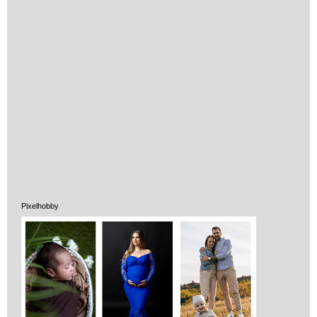
Vélemények
Adatkezelés
ÁSZF
Pixelhobby
Szállítási költség 1490 Ft-tól,
de akár INGYEN!
1-3 munkanapos kiszállítás
5%-os törzsvásárlói
kedvezmény