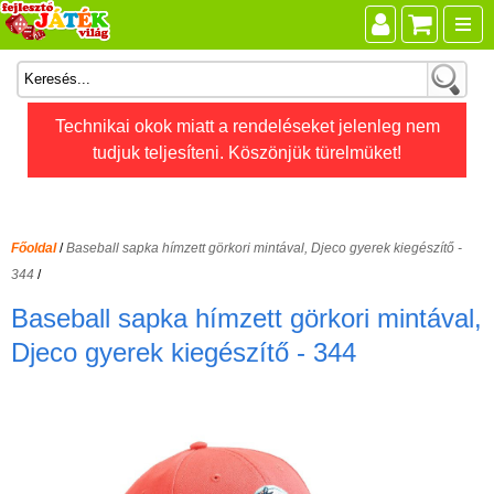
Összes játék
Technikai okok miatt a rendeléseket jelenleg nem
tudjuk teljesíteni. Köszönjük türelmüket!
Játékok életkor szerint
Legújabb Djeco játékok
AKTÍV szabadidő
Főoldal
/
Baseball sapka hímzett görkori mintával, Djeco gyerek kiegészítő -
Ajándéktárgyak
344
/
Bébijátékok
Baseball sapka hímzett görkori mintával,
Diafilm
Djeco gyerek kiegészítő - 344
Építőjáték
Foglalkoztató füzet
Fajátékok