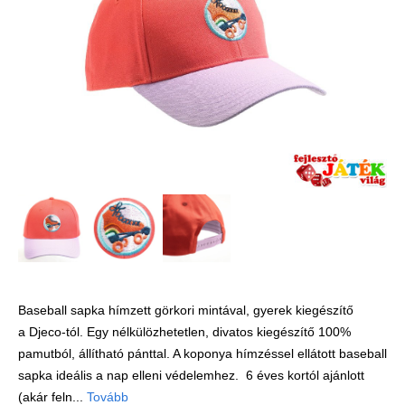
Játék hangszer
Futóbiciklik, rollerek
Gyerekszoba
Intelligens gyurma
Iskolaszerek
Kerti játékok
Kreatív játék
Könyv
Licenszes TOP
gyerekajándékok
Baseball sapka hímzett görkori mintával, gyerek kiegészítő
Logikai játékok
a Djeco-tól. Egy nélkülözhetetlen, divatos kiegészítő 100%
LOGICO
pamutból, állítható pánttal. A koponya hímzéssel ellátott baseball
LÜK
sapka ideális a nap elleni védelemhez. 6 éves kortól ajánlott
(akár feln...
Tovább