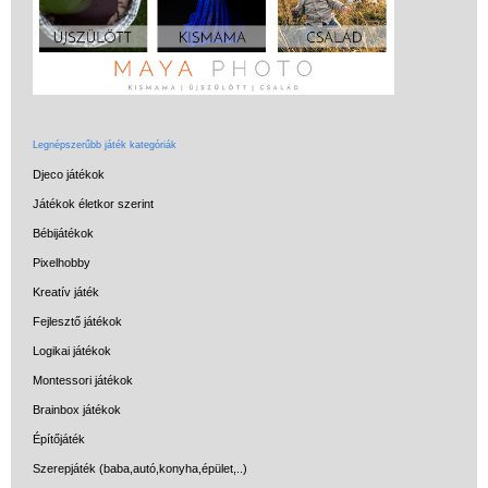
Miért vásárolj nálunk?
Akiket támogatunk
Garancia
Játék rendelés - Az internetes
Legnépszerűbb játék kategóriák
vásárlás előnyei
Djeco játékok
Reklamáció és Elállás
Játékok életkor szerint
Bébijátékok
Pixelhobby
Kreatív játék
Fejlesztő játékok
Logikai játékok
Montessori játékok
Brainbox játékok
Építőjáték
Szerepjáték (baba,autó,konyha,épület,..)