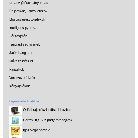
Kreatív játékok lányoknak
Úti játékok, Utazó játékok
Mozgásfejlesztő játékok
Intelligens gyurma
Társasjáték
Tanulást segítő játék
Játék hangszer
Művész készlet
Fajátékok
Vonalvezető játék
Kártyajátékok
Legkeresettebb játékok
Óriási rajzkészlet díszdobozban
Cortex, IQ kvíz party társasjáték
Igaz vagy hamis?