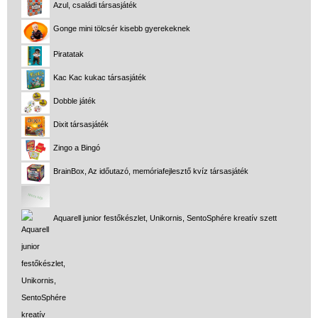
Azul, családi társasjáték
Gonge mini tölcsér kisebb gyerekeknek
Piratatak
Kac Kac kukac társasjáték
Dobble játék
Dixit társasjáték
Zingo a Bingó
BrainBox, Az időutazó, memóriafejlesztő kvíz társasjáték
Aquarell junior festőkészlet, Unikornis, SentoSphére kreatív szett