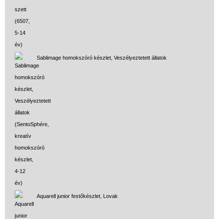
Sablimage homokszóró készlet, Veszélyeztetett állatok
Aquarell junior festőkészlet, Lovak