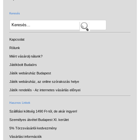
Keresés
Kapcsolat
Rólunk
Miért vásárolj nálunk?
Játékbolt Budaörs
Játék webáruház Budapest
Játék webáruház, az online szórakozás helye
Játék rendelés - Az internetes vásárlás előnyei
Hasznos Linkek
Szállítási költség 1490 Ft-tól, de akár ingyen!
Személyes átvétel Budapest XI. kerület
5% Törzsvásárlói kedvezmény
Vásárlási információk