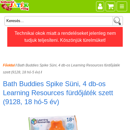
Összes játék
Technikai okok miatt a rendeléseket jelenleg nem
tudjuk teljesíteni. Köszönjük türelmüket!
Játékok életkor szerint
Legújabb Djeco játékok
AKTÍV szabadidő
Főoldal
/
Bath Buddies Spike Süni, 4 db-os Learning Resources fürdőjáték
Ajándéktárgyak
szett (9128, 18 hó-5 év)
/
Bébijátékok
Bath Buddies Spike Süni, 4 db-os
Diafilm
Learning Resources fürdőjáték szett
(9128, 18 hó-5 év)
Építőjáték
Foglalkoztató füzet
Fajátékok