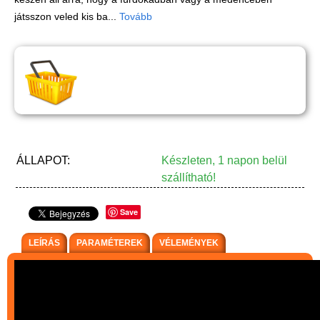
Magyar játékok
játsszon veled kis ba...
Tovább
Montessori játékok
Mozgásfejlesztő játékok
Okos partijátékok
Oktató játékok kutyáknak
Pasztell játékok
Papírszínház
ÁLLAPOT:
Készleten, 1 napon belül
Pixelhobby
szállítható!
Puzzle
Save
Spiegelburg játékok
LEÍRÁS
PARAMÉTEREK
VÉLEMÉNYEK
Strandjátékok
Szerelés, barkácsolás, kerti
kalandozás
Szerepjáték