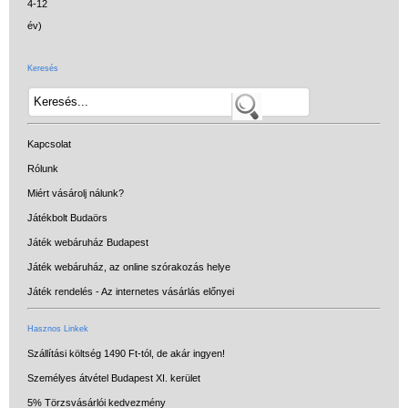
Keresés
Kapcsolat
Rólunk
Miért vásárolj nálunk?
Játékbolt Budaörs
Játék webáruház Budapest
Játék webáruház, az online szórakozás helye
Játék rendelés - Az internetes vásárlás előnyei
Hasznos Linkek
Szállítási költség 1490 Ft-tól, de akár ingyen!
Személyes átvétel Budapest XI. kerület
5% Törzsvásárlói kedvezmény