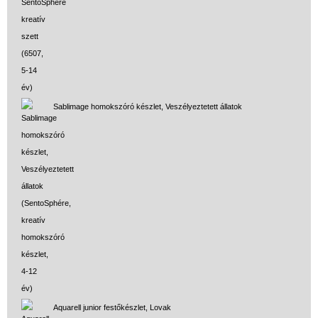
Sablimage homokszóró készlet, Veszélyeztetett állatok
Aquarell junior festőkészlet, Lovak