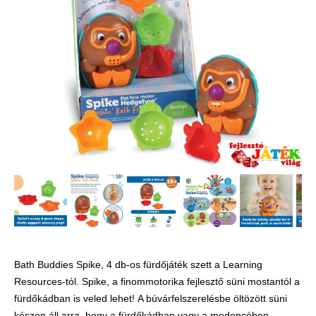
Játék hangszer
Futóbiciklik, rollerek
Gyerekszoba
Intelligens gyurma
Iskolaszerek
Kerti játékok
Kreatív játék
Könyv
Licenszes TOP
gyerekajándékok
Logikai játékok
Bath Buddies Spike, 4 db-os fürdőjáték szett a Learning
LOGICO
Resources-tól. Spike, a finommotorika fejlesztő süni mostantól a
LÜK
fürdőkádban is veled lehet! A búvárfelszerelésbe öltözött süni
készen áll arra, hogy a fürdőkádban vagy a medencében