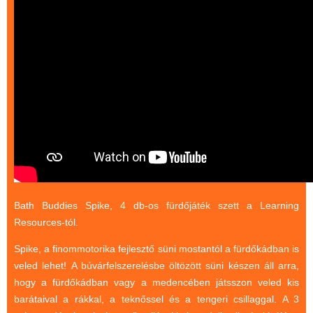
(baba,autó,konyha,épület,..)
Tanulást segítő játék
Társasjáték
Tudományos játék
Úti játékok, Utazó játékok
Ügyességi játékok
CSAK NÁLUNK - Egyedi
játékok
Bath Buddies Spike, 4 db-os fürdőjáték szett a Learning
Resources-tól.
Spike, a finommotorika fejlesztő süni mostantól a fürdőkádban is
veled lehet! A búvárfelszerelésbe öltözött süni készen áll arra,
hogy a fürdőkádban vagy a medencében játsszon veled kis
barátaival a rákkal, a teknőssel és a tengeri csillaggal. A 3