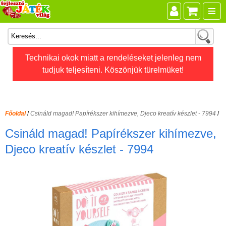
Összes játék
Technikai okok miatt a rendeléseket jelenleg nem
tudjuk teljesíteni. Köszönjük türelmüket!
Játékok életkor szerint
Legújabb Djeco játékok
AKTÍV szabadidő
Főoldal
/
Csináld magad! Papírékszer kihímezve, Djeco kreatív készlet - 7994
/
Ajándéktárgyak
Csináld magad! Papírékszer kihímezve,
Bébijátékok
Djeco kreatív készlet - 7994
Diafilm
Építőjáték
Foglalkoztató füzet
Fajátékok