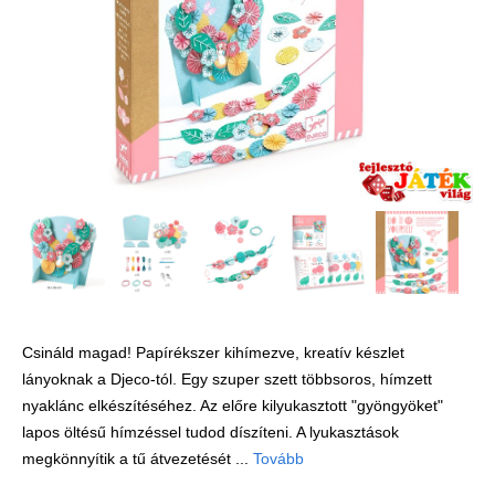
Játék hangszer
Futóbiciklik, rollerek
Gyerekszoba
Intelligens gyurma
Iskolaszerek
Kerti játékok
Kreatív játék
Könyv
Licenszes TOP
gyerekajándékok
Csináld magad! Papírékszer kihímezve, kreatív készlet
lányoknak a Djeco-tól. Egy szuper szett többsoros, hímzett
Logikai játékok
nyaklánc elkészítéséhez. Az előre kilyukasztott "gyöngyöket"
LOGICO
lapos öltésű hímzéssel tudod díszíteni. A lyukasztások
LÜK
megkönnyítik a tű átvezetését ...
Tovább