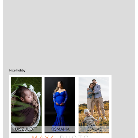
Miért vásárolj nálunk?
Akiket támogatunk
Garancia
Játék rendelés - Az internetes
vásárlás előnyei
Reklamáció és Elállás
Pixelhobby