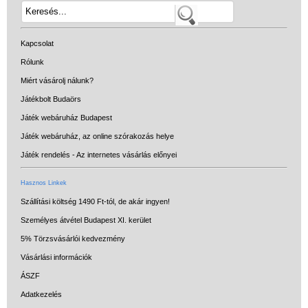
Kapcsolat
Rólunk
Miért vásárolj nálunk?
Játékbolt Budaörs
Játék webáruház Budapest
Játék webáruház, az online szórakozás helye
Játék rendelés - Az internetes vásárlás előnyei
Hasznos Linkek
Szállítási költség 1490 Ft-tól, de akár ingyen!
Személyes átvétel Budapest XI. kerület
5% Törzsvásárlói kedvezmény
Vásárlási információk
ÁSZF
Adatkezelés