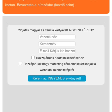
karton. Bevezetés a hímzésbe (kezdő szint).
22 játék magyar és francia kártyával! INGYEN! KÉRED?
Vélemények
Hozzájárulok adataim kezeléséhez
Adatkezelés
Hozzájárulok hogy marketing célú emaileket kapjak a
ÁSZF
weboldal üzemeltetőjétől
Szállítási költség 1490 Ft-tól,
de akár INGYEN!
1-3 munkanapos kiszállítás
5%-os törzsvásárlói
kedvezmény