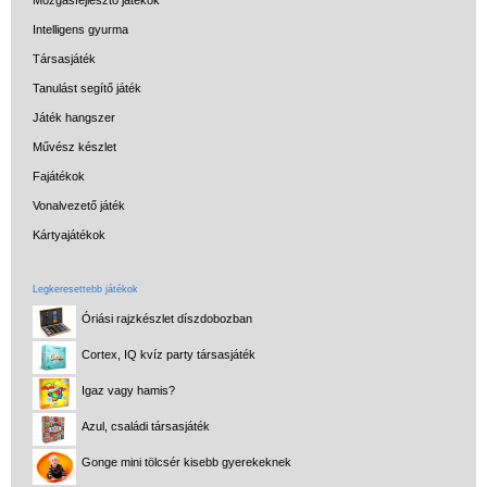
Intelligens gyurma
Társasjáték
Tanulást segítő játék
Játék hangszer
Művész készlet
Fajátékok
Vonalvezető játék
Kártyajátékok
Legkeresettebb játékok
Óriási rajzkészlet díszdobozban
Cortex, IQ kvíz party társasjáték
Igaz vagy hamis?
Azul, családi társasjáték
Gonge mini tölcsér kisebb gyerekeknek