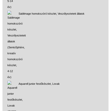
Sablimage homokszóró készlet, Veszélyeztetett állatok
Aquarell junior festőkészlet, Lovak