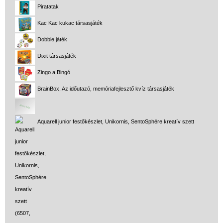
Piratatak
Kac Kac kukac társasjáték
Dobble játék
Dixit társasjáték
Zingo a Bingó
BrainBox, Az időutazó, memóriafejlesztő kvíz társasjáték
Aquarell junior festőkészlet, Unikornis, SentoSphére kreatív szett