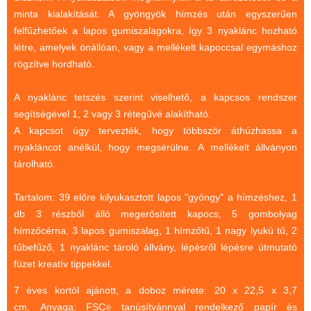
minta kialakítását. A gyöngyök hímzés után egyszerűen
(baba,autó,konyha,épület,..)
felfűzhetőek a lapos gumiszalagokra, így 3 nyaklánc hozható
Tanulást segítő játék
létre, amelyek önállóan, vagy a mellékelt kapoccsal egymáshoz
Társasjáték
rögzítve hordható.
Tudományos játék
A nyaklánc tetszés szerint viselhető, a kapcsos rendszer
Úti játékok, Utazó játékok
segítségével 1, 2 vagy 3 rétegűvé alakítható.
A kapcsot úgy tervezték, hogy többször áthúzhassa a
Ügyességi játékok
nyakláncot anélkül, hogy megsérülne. A mellékelt állványon
CSAK NÁLUNK - Egyedi
tárolható.
játékok
Tartalom: 39 előre kilyukasztott lapos "gyöngy" a hímzéshez, 1
db 3 részből álló megerősített kapocs, 5 gombolyag
hímzőcérna, 3 lapos gumiszalag, 1 hímzőtű, 1 nagy lyukú tű, 2
tűbefűző, 1 nyaklánc tároló állvány, lépésről lépésre útmutató
füzet kreatív tippekkel.
7 éves kortól ajánott, a doboz mérete: 20 x 22,5 x 3,7
cm. Anyaga: FSC
tanúsítvánnyal rendelkező papír és
®