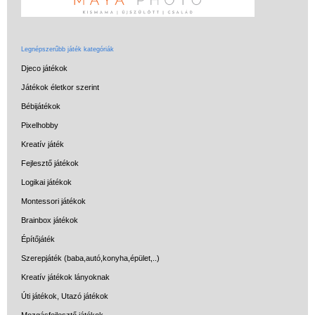
Legnépszerűbb játék kategóriák
Djeco játékok
Játékok életkor szerint
Bébijátékok
Pixelhobby
Kreatív játék
Fejlesztő játékok
Logikai játékok
Montessori játékok
Brainbox játékok
Építőjáték
Szerepjáték (baba,autó,konyha,épület,..)
Kreatív játékok lányoknak
Úti játékok, Utazó játékok
Mozgásfejlesztő játékok