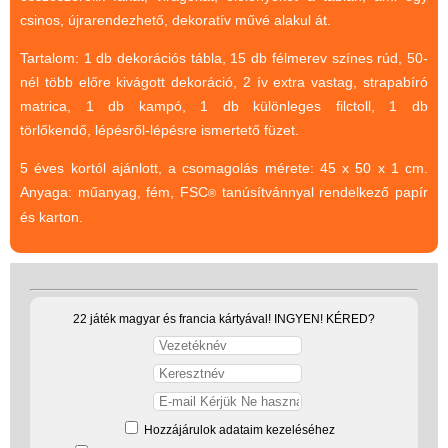
csinos, újrarendezhető, dekoratív művé alakul át.
(baba,autó,konyha,épület,..)
Tanulást segítő játék
Tartalom: 1 db dekorációs tábla, 15 db félmerev színes rúd, 50-
nél több előre kivágott dekoráció, 2 ív extra vastag, strapabíró
Társasjáték
matrica, 1 db kampó, 1 db különleges filctoll, 1 db
Tudományos játék
törlőkendő, lépésről-lépésre ismertető füzet.
Úti játékok, Utazó játékok
5 éves kortól ajánlott, a csomagolás mérete: 45 x 50 x 1 cm.
Anyaga: műanyag, fém, FSC
tanúsítvánnyal rendelkező papír
®
Ügyességi játékok
és karton.
CSAK NÁLUNK - Egyedi
játékok
22 játék magyar és francia kártyával! INGYEN! KÉRED?
Hozzájárulok adataim kezeléséhez