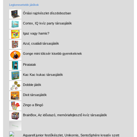
Legkeresettebb játékok
Óriási rajzkészlet díszdobozban
Cortex, IQ kvíz party társasjáték
Igaz vagy hamis?
Azul, családi társasjáték
Gonge mini tölcsér kisebb gyerekeknek
Piratatak
Kac Kac kukac társasjáték
Dobble játék
Dixit társasjáték
Zingo a Bingó
BrainBox, Az időutazó, memóriafejlesztő kvíz társasjáték
Aquarell junior festőkészlet, Unikornis, SentoSphére kreatív szett