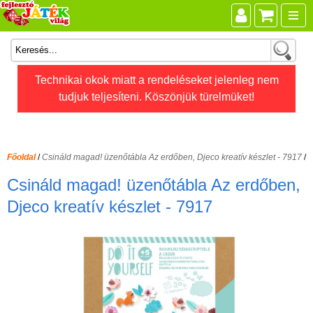
Összes játék
Technikai okok miatt a rendeléseket jelenleg nem
tudjuk teljesíteni. Köszönjük türelmüket!
Játékok életkor szerint
Legújabb Djeco játékok
AKTÍV szabadidő
Főoldal
/
Csináld magad! üzenőtábla Az erdőben, Djeco kreatív készlet - 7917
/
Ajándéktárgyak
Csináld magad! üzenőtábla Az erdőben,
Bébijátékok
Djeco kreatív készlet - 7917
Diafilm
Építőjáték
Foglalkoztató füzet
Fajátékok