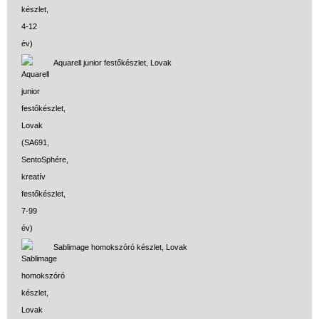
Aquarell junior festőkészlet, Lovak
Sablimage homokszóró készlet, Lovak