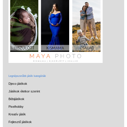
Miért vásárolj nálunk?
Akiket támogatunk
Garancia
Játék rendelés - Az internetes
vásárlás előnyei
Reklamáció és Elállás
Legnépszerűbb játék kategóriák
Djeco játékok
Játékok életkor szerint
Bébijátékok
Pixelhobby
Kreatív játék
Fejlesztő játékok