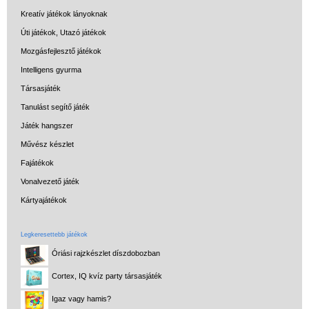
Kreatív játékok lányoknak
Úti játékok, Utazó játékok
Mozgásfejlesztő játékok
Intelligens gyurma
Társasjáték
Tanulást segítő játék
Játék hangszer
Művész készlet
Fajátékok
Vonalvezető játék
Kártyajátékok
Legkeresettebb játékok
Óriási rajzkészlet díszdobozban
Cortex, IQ kvíz party társasjáték
Igaz vagy hamis?