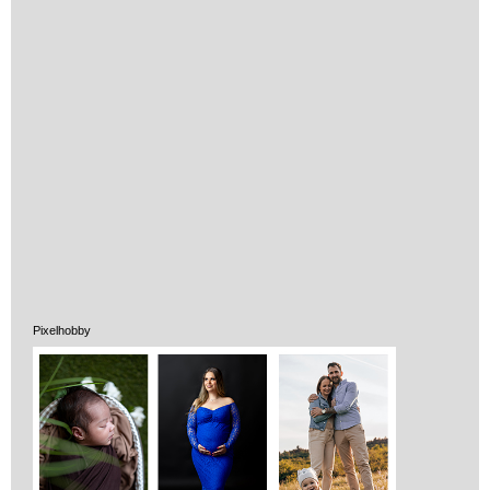
Vélemények
Adatkezelés
ÁSZF
Pixelhobby
Szállítási költség 1490 Ft-tól,
de akár INGYEN!
1-3 munkanapos kiszállítás
5%-os törzsvásárlói
kedvezmény