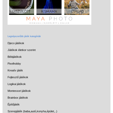
Miért vásárolj nálunk?
Akiket támogatunk
Garancia
Játék rendelés - Az internetes
vásárlás előnyei
Legnépszerűbb játék kategóriák
Djeco játékok
Reklamáció és Elállás
Játékok életkor szerint
Bébijátékok
Pixelhobby
Kreatív játék
Fejlesztő játékok
Logikai játékok
Montessori játékok
Brainbox játékok
Építőjáték
Szerepjáték (baba,autó,konyha,épület,..)