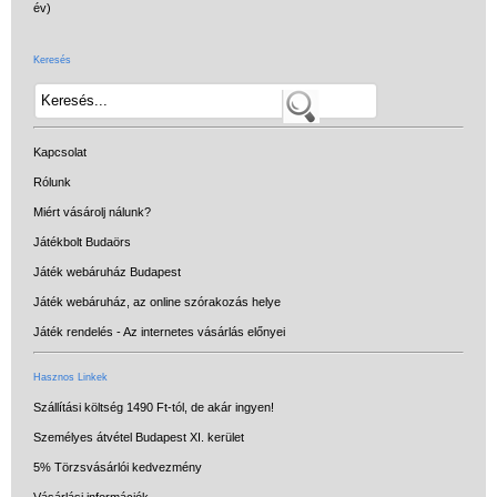
Keresés
Kapcsolat
Rólunk
Miért vásárolj nálunk?
Játékbolt Budaörs
Játék webáruház Budapest
Játék webáruház, az online szórakozás helye
Játék rendelés - Az internetes vásárlás előnyei
Hasznos Linkek
Szállítási költség 1490 Ft-tól, de akár ingyen!
Személyes átvétel Budapest XI. kerület
5% Törzsvásárlói kedvezmény
Vásárlási információk