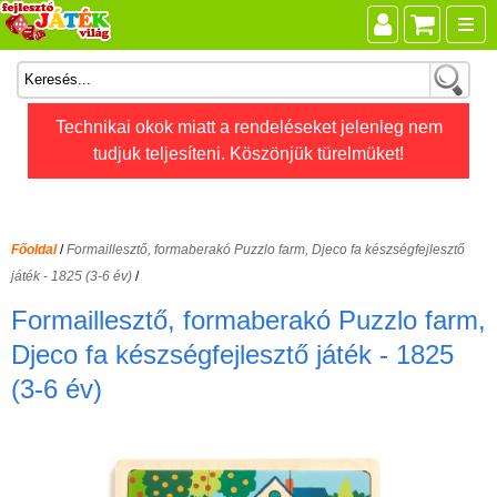
Összes játék
Technikai okok miatt a rendeléseket jelenleg nem
tudjuk teljesíteni. Köszönjük türelmüket!
Játékok életkor szerint
Legújabb Djeco játékok
AKTÍV szabadidő
Főoldal
/
Formaillesztő, formaberakó Puzzlo farm, Djeco fa készségfejlesztő
Ajándéktárgyak
játék - 1825 (3-6 év)
/
Bébijátékok
Formaillesztő, formaberakó Puzzlo farm,
Diafilm
Djeco fa készségfejlesztő játék - 1825
(3-6 év)
Építőjáték
Foglalkoztató füzet
Fajátékok