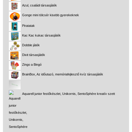
Azul, családi társasjáték
Gonge mini tölcsér kisebb gyerekeknek
Piratatak
Kac Kac kukac társasjáték
Dobble játék
Dixit társasjáték
Zingo a Bingó
BrainBox, Az időutazó, memóriafejlesztő kvíz társasjáték
Aquarell junior festőkészlet, Unikornis, SentoSphére kreatív szett