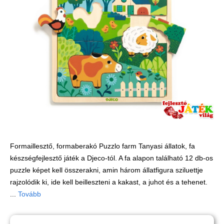
Játék hangszer
Futóbiciklik, rollerek
Gyerekszoba
Intelligens gyurma
Iskolaszerek
Kerti játékok
Kreatív játék
Könyv
Licenszes TOP
Formaillesztő, formaberakó Puzzlo farm Tanyasi állatok, fa
gyerekajándékok
készségfejlesztő játék a Djeco-tól. A fa alapon található 12 db-os
puzzle képet kell összerakni, amin három állatfigura sziluettje
Logikai játékok
rajzolódik ki, ide kell beilleszteni a kakast, a juhot és a tehenet.
LOGICO
...
Tovább
LÜK