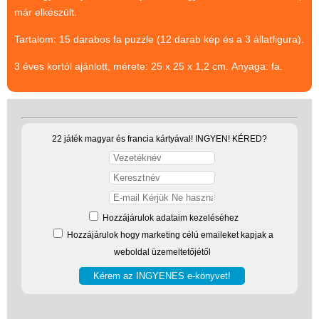
már elkészült.
(baba,autó,konyha,épület,..)
Tartalom: 15 darabos fa puzzle (12 darab kép és a 3 állatfigura).
Tanulást segítő játék
Társasjáték
3 éves kortól ajánlott, mérete: 25 x 25 x 1,2 cm. Anyaga: fa.
Tudományos játék
Úti játékok, Utazó játékok
22 játék magyar és francia kártyával! INGYEN! KÉRED?
Ügyességi játékok
CSAK NÁLUNK - Egyedi
játékok
Hozzájárulok adataim kezeléséhez
Hozzájárulok hogy marketing célú emaileket kapjak a
weboldal üzemeltetőjétől