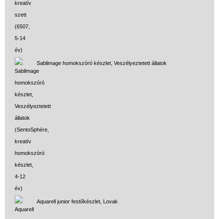
Sablimage homokszóró készlet, Veszélyeztetett állatok
Aquarell junior festőkészlet, Lovak