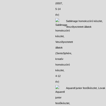
Sablimage homokszóró készlet,
Veszélyeztetett állatok
Aquarell junior festőkészlet, Lovak