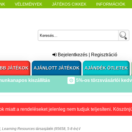
NK
VÉLEMÉNYEK
JÁTÉKOS CIKKEK
INFORMÁCIÓK
L NYITÁSAKOR
CÍMKÉK
Bejelentkezés
|
Regisztráció
BB JÁTÉKOK
AJÁNLOTT JÁTÉKOK
AJÁNDÉK ÖTLETEK
munkanapos kiszállítás
5%-os törzsvásárlói ked
k miatt a rendeléseket jelenleg nem tudjuk teljesíteni. Köszönj
earning Resources társasjáték (95658, 5-8 év)
/