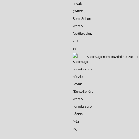
Sablimage homokszóró készlet, L