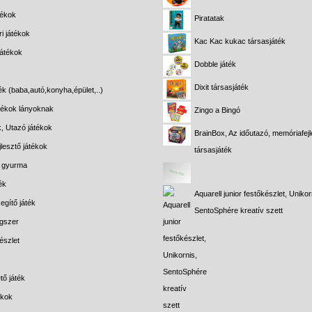
tékok
Piratatak
i játékok
Kac Kac kukac társasjáték
játékok
Dobble játék
Dixit társasjáték
ék (baba,autó,konyha,épület,..)
átékok lányoknak
Zingo a Bingó
k, Utazó játékok
BrainBox, Az időutazó, memóriafejl
lesztő játékok
társasjáték
s gyurma
ék
Aquarell junior festőkészlet, Unikor
egítő játék
SentoSphére kreatív szett
gszer
észlet
tő játék
ékok