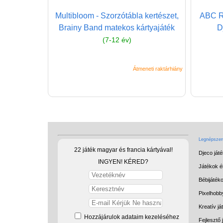
Multibloom - Szorzótábla kertészet,
ABC R
Brainy Band matekos kártyajáték
D
(7-12 év)
Átmeneti raktárhiány
Legnépszerű
22 játék magyar és francia kártyával!
Djeco ját
INGYEN! KÉRED?
Játékok él
Bébijáték
Pixelhobb
Kreatív já
Hozzájárulok adataim kezeléséhez
Fejlesztő 