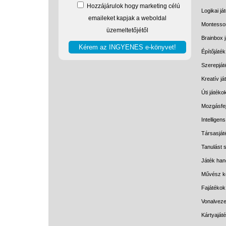
Hozzájárulok hogy marketing célú
Logikai já
emaileket kapjak a weboldal
Montessor
üzemeltetőjétől
Brainbox 
Építőjáték
Szerepját
Kreatív j
Úti játéko
Mozgásfej
Intelligen
Társasját
Tanulást s
Játék han
Művész k
Fajátékok
Vonalveze
Kártyaját