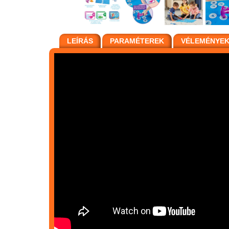
LEÍRÁS
PARAMÉTEREK
VÉLEMÉNYE