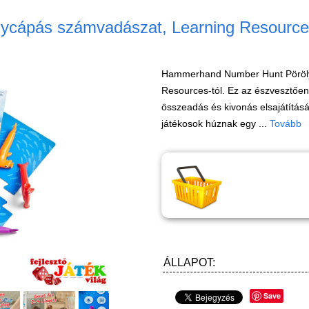
ápás számvadászat, Learning Resources 
Hammerhand Number Hunt Pörölyc
Resources-tól. Ez az észvesztően
összeadás és kivonás elsajátításá
játékosok húznak egy ...
Tovább
ÁLLAPOT:
Save