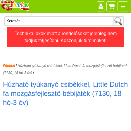
Összes játék
Technikai okok miatt a rendeléseket jelenleg nem
tudjuk teljesíteni. Köszönjük türelmüket!
Játékok életkor szerint
Legújabb Djeco játékok
AKTÍV szabadidő
Főoldal
/
Húzható tyúkanyó csibékkel, Little Dutch fa mozgásfejlesztő bébijáték
Ajándéktárgyak
(7130, 18 hó-3 év)
/
Bébijátékok
Húzható tyúkanyó csibékkel, Little Dutch
Diafilm
fa mozgásfejlesztő bébijáték (7130, 18
hó-3 év)
Építőjáték
Foglalkoztató füzet
Fajátékok