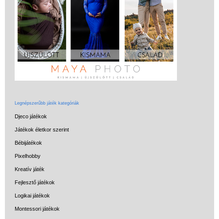
Miért vásárolj nálunk?
Akiket támogatunk
Garancia
Játék rendelés - Az internetes
vásárlás előnyei
Reklamáció és Elállás
Legnépszerűbb játék kategóriák
Djeco játékok
Játékok életkor szerint
Bébijátékok
Pixelhobby
Kreatív játék
Fejlesztő játékok
Logikai játékok
Montessori játékok