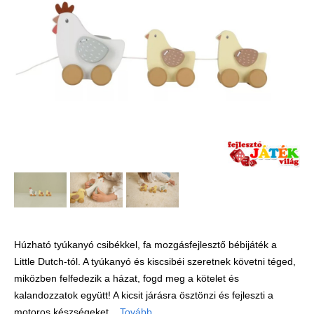
Játék hangszer
Futóbiciklik, rollerek
Gyerekszoba
Intelligens gyurma
Iskolaszerek
Kerti játékok
Kreatív játék
Könyv
Licenszes TOP
gyerekajándékok
Logikai játékok
Húzható tyúkanyó csibékkel, fa mozgásfejlesztő bébijáték a
Little Dutch-tól. A tyúkanyó és kiscsibéi szeretnek követni téged,
LOGICO
miközben felfedezik a házat, fogd meg a kötelet és
LÜK
kalandozzatok együtt! A kicsit járásra ösztönzi és fejleszti a
motoros készségeket...
Tovább