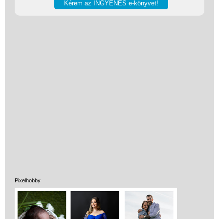
Vélemények
Adatkezelés
ÁSZF
Szállítási költség 1490 Ft-tól,
de akár INGYEN!
1-3 munkanapos kiszállítás
Pixelhobby
5%-os törzsvásárlói
kedvezmény