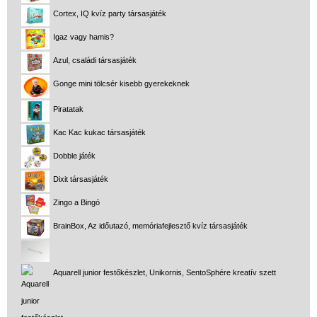
Cortex, IQ kvíz party társasjáték
Igaz vagy hamis?
Azul, családi társasjáték
Gonge mini tölcsér kisebb gyerekeknek
Piratatak
Kac Kac kukac társasjáték
Dobble játék
Dixit társasjáték
Zingo a Bingó
BrainBox, Az időutazó, memóriafejlesztő kvíz társasjáték
Aquarell junior festőkészlet, Unikornis, SentoSphére kreatív szett