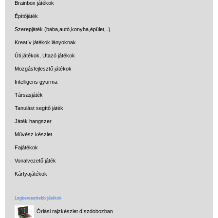
Brainbox játékok
Építőjáték
Szerepjáték (baba,autó,konyha,épület,..)
Kreatív játékok lányoknak
Úti játékok, Utazó játékok
Mozgásfejlesztő játékok
Intelligens gyurma
Társasjáték
Tanulást segítő játék
Játék hangszer
Művész készlet
Fajátékok
Vonalvezető játék
Kártyajátékok
Legkeresettebb játékok
Óriási rajzkészlet díszdobozban