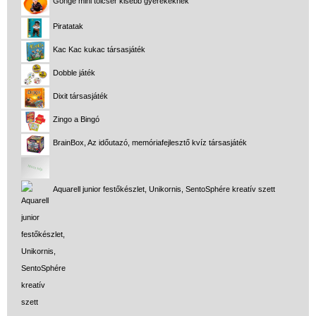
Gonge mini tölcsér kisebb gyerekeknek
Piratatak
Kac Kac kukac társasjáték
Dobble játék
Dixit társasjáték
Zingo a Bingó
BrainBox, Az időutazó, memóriafejlesztő kvíz társasjáték
Aquarell junior festőkészlet, Unikornis, SentoSphére kreatív szett