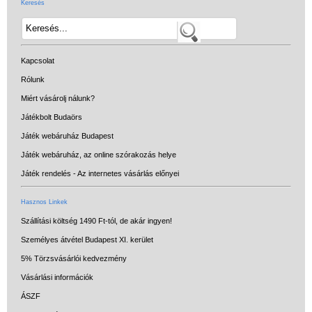
Keresés
Kapcsolat
Rólunk
Miért vásárolj nálunk?
Játékbolt Budaörs
Játék webáruház Budapest
Játék webáruház, az online szórakozás helye
Játék rendelés - Az internetes vásárlás előnyei
Hasznos Linkek
Szállítási költség 1490 Ft-tól, de akár ingyen!
Személyes átvétel Budapest XI. kerület
5% Törzsvásárlói kedvezmény
Vásárlási információk
ÁSZF