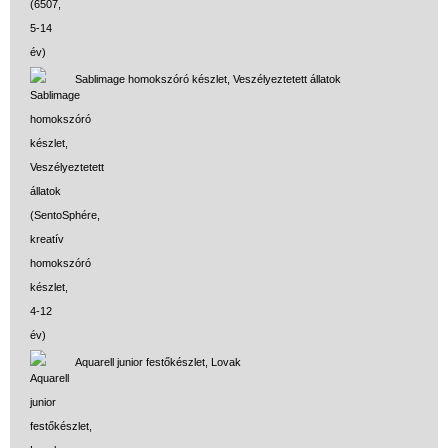
Sablimage homokszóró készlet, Veszélyeztetett állatok
Aquarell junior festőkészlet, Lovak