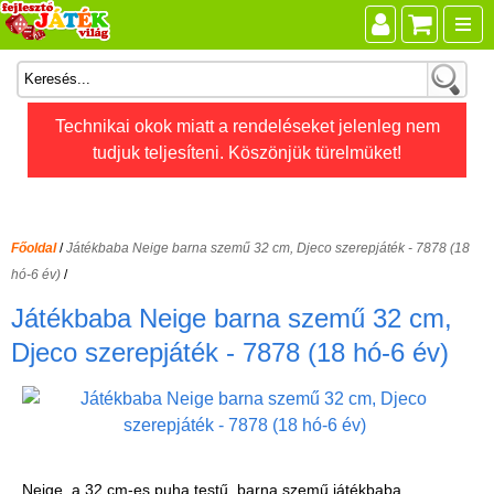
Összes játék
Technikai okok miatt a rendeléseket jelenleg nem
tudjuk teljesíteni. Köszönjük türelmüket!
Játékok életkor szerint
Legújabb Djeco játékok
AKTÍV szabadidő
Főoldal
/
Játékbaba Neige barna szemű 32 cm, Djeco szerepjáték - 7878 (18
Ajándéktárgyak
hó-6 év)
/
Bébijátékok
Játékbaba Neige barna szemű 32 cm,
Diafilm
Djeco szerepjáték - 7878 (18 hó-6 év)
Építőjáték
Foglalkoztató füzet
Fajátékok
Neige, a 32 cm-es puha testű, barna szemű játékbaba,