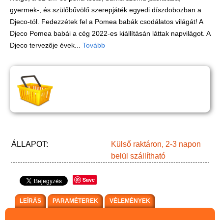
Játék hangszer
gyermek-, és szülőbűvölő szerepjáték egyedi díszdobozban a
Futóbiciklik, rollerek
Djeco-tól. Fedezzétek fel a Pomea babák csodálatos világát! A
Djeco Pomea babái a cég 2022-es kiállításán láttak napvilágot. A
Gyerekszoba
Djeco tervezője évek...
Tovább
Intelligens gyurma
Iskolaszerek
Kerti játékok
Kreatív játék
Könyv
Licenszes TOP
ÁLLAPOT:
Külső raktáron, 2-3 napon
gyerekajándékok
belül szállítható
Logikai játékok
Save
LOGICO
LEÍRÁS
PARAMÉTEREK
VÉLEMÉNYEK
LÜK