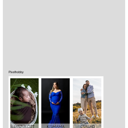
Miért vásárolj nálunk?
Akiket támogatunk
Garancia
Játék rendelés - Az internetes
vásárlás előnyei
Reklamáció és Elállás
Pixelhobby