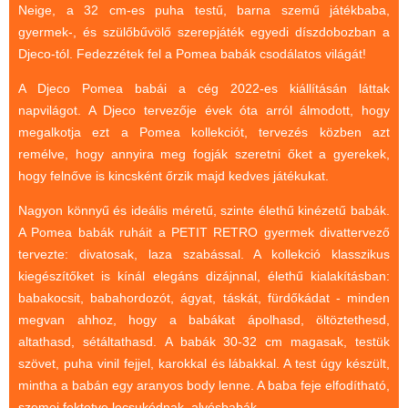
Magyar játékok
Neige, a 32 cm-es puha testű, barna szemű játékbaba,
gyermek-, és szülőbűvölő szerepjáték egyedi díszdobozban a
Montessori játékok
Djeco-tól. Fedezzétek fel a Pomea babák csodálatos világát!
Mozgásfejlesztő játékok
A Djeco Pomea babái a cég 2022-es kiállításán láttak
Okos partijátékok
napvilágot. A Djeco tervezője évek óta arról álmodott, hogy
Oktató játékok kutyáknak
megalkotja ezt a Pomea kollekciót, tervezés közben azt
remélve, hogy annyira meg fogják szeretni őket a gyerekek,
Pasztell játékok
hogy felnőve is kincsként őrzik majd kedves játékukat.
Papírszínház
Nagyon könnyű és ideális méretű, szinte élethű kinézetű babák.
Pixelhobby
A Pomea babák ruháit a PETIT RETRO gyermek divattervező
tervezte: divatosak, laza szabással. A kollekció klasszikus
Puzzle
kiegészítőket is kínál elegáns dizájnnal, élethű kialakításban:
Spiegelburg játékok
babakocsit, babahordozót, ágyat, táskát, fürdőkádat - minden
megvan ahhoz, hogy a babákat ápolhasd, öltöztethesd,
Strandjátékok
altathasd, sétáltathasd. A babák 30-32 cm magasak, testük
Szerelés, barkácsolás, kerti
szövet, puha vinil fejjel, karokkal és lábakkal. A test úgy készült,
kalandozás
mintha a babán egy aranyos body lenne. A baba feje elfodítható,
Szerepjáték
szemei fektetve lecsukódnak, alvósbabák.