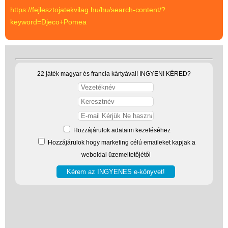
https://fejlesztojatekvilag.hu/hu/search-content/?
keyword=Djeco+Pomea
22 játék magyar és francia kártyával! INGYEN! KÉRED?
Vélemények
Adatkezelés
Hozzájárulok adataim kezeléséhez
ÁSZF
Hozzájárulok hogy marketing célú emaileket kapjak a
Szállítási költség 1490 Ft-tól,
weboldal üzemeltetőjétől
de akár INGYEN!
1-3 munkanapos kiszállítás
5%-os törzsvásárlói
kedvezmény