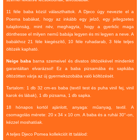
(baba,autó,konyha,épület,..)
11 féle baba közül választhattok. A Djeco úgy nevezte el a
Tanulást segítő játék
Poema babákat, hogy az inkább egy jelző, egy jellegzetes
tulajdonság, mint név, meghagyta, hogy a gyerkőc maga
Társasjáték
dönthesse el milyen nemű babája legyen és mi legyen a neve. A
Tudományos játék
babákhoz 21 féle kiegészítő, 10 féle ruhadarab, 3 féle teljes
öltözék kapható.
Úti játékok, Utazó játékok
Neige baba
barna szemeivel és divatos öltözékével mindenkit
Ügyességi játékok
garantáltan elvarázsol! Ez a baba pizsamába és sapkába
CSAK NÁLUNK - Egyedi
öltözötten várja az új gyermekszobába való költözését.
játékok
Tartalom: 1 db 32 cm-es baba (textíl test és puha vinil fej, vinil
karok és lábak), 1 db pizsama, 1 db sapka.
18 hónapos kortól ajánlott, anyaga: műanyag, textil. A
csomagolás mérete: 20 x 34 x 10 cm. A baba és a ruhái 30°-on,
kézzel moshatóak.
A teljes Djeco Pomea kollekciót itt találod: