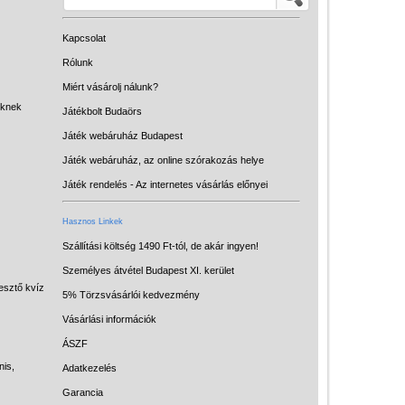
Kapcsolat
Rólunk
Miért vásárolj nálunk?
eknek
Játékbolt Budaörs
Játék webáruház Budapest
Játék webáruház, az online szórakozás helye
Vélemények
Játék rendelés - Az internetes vásárlás előnyei
Adatkezelés
Hasznos Linkek
ÁSZF
Szállítási költség 1490 Ft-tól, de akár ingyen!
Személyes átvétel Budapest XI. kerület
Szállítási költség 1490 Ft-tól,
esztő kvíz
5% Törzsvásárlói kedvezmény
de akár INGYEN!
Vásárlási információk
1-3 munkanapos kiszállítás
ÁSZF
5%-os törzsvásárlói
nis,
Adatkezelés
kedvezmény
Garancia