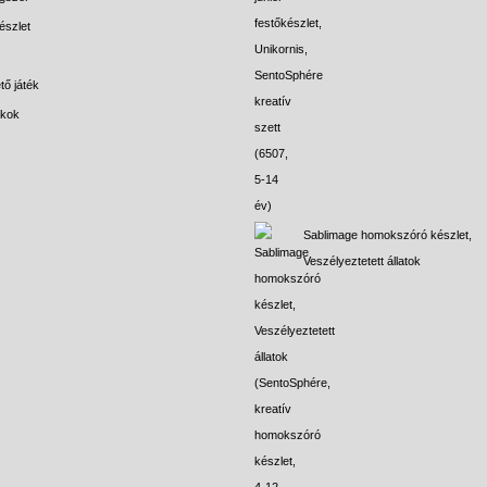
észlet
tő játék
ékok
Sablimage homokszóró készlet,
Veszélyeztetett állatok