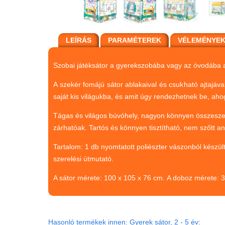
LEÍRÁS
PARAMÉTEREK
VÉLEMÉNYE
Szobai játéksátor a gyerekszobába vagy az óvodába a
A szekér fomájú sátor ablakaival és csukható ajtajáva
saját kis világukba, és amit úgy rendezhetnek be, ah
Tágas és világos búvóhely, nagyon könnyen összeszer
zárhatóak. Tartós és könnyen tisztítható, nem szőtt an
Tartalom: 1 db nyomtatott poliészter vászonból készült
szerelési útmutató.
A sátor mérete: 100 x 105 x 76 cm. A doboz mérete: 
Hasonló termékek innen: Gyerek sátor, 2 - 5 év: