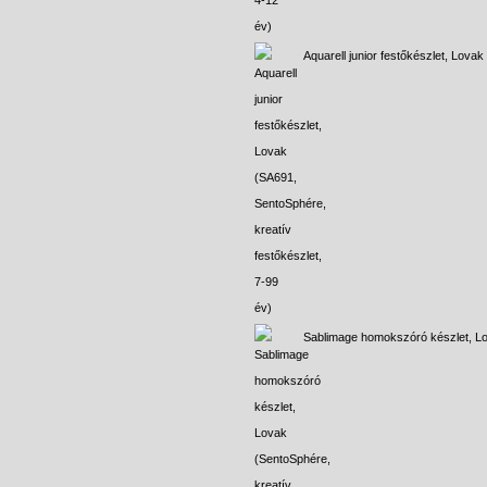
Aquarell junior festőkészlet, Lovak
Sablimage homokszóró készlet, L