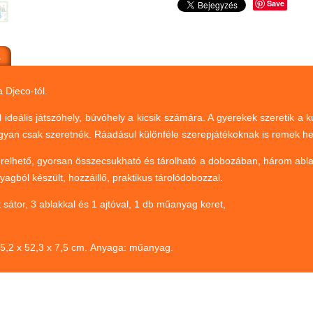
Save
K
 Djeco-tól.
l ideális játszóhely, búvóhely a kicsik számára. A gyerekek szeretik a 
ogyan csak szeretnék. Ráadásul különféle szerepjátékoknak is remek hel
elhető, gyorsan összecsukható és tárolható a dobozában, három ablak é
yagból készült, hozzáillő, praktikus tárolódobozzal.
 sátor, 3 ablakkal és 1 ajtóval, 1 db műanyag keret,
35,2 x 52,3 x 7,5 cm. Anyaga: műanyag.