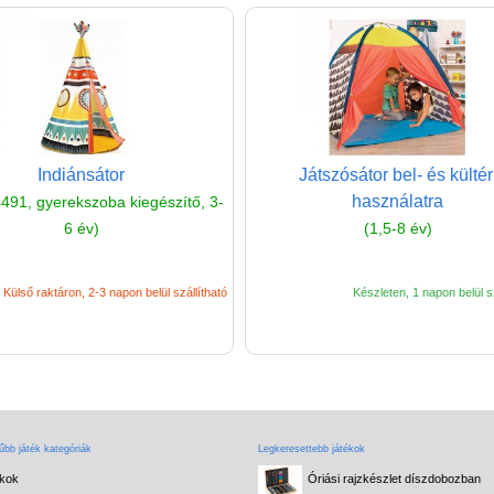
Indiánsátor
Játszósátor bel- és kültér
használatra
4491, gyerekszoba kiegészítő, 3-
6 év)
(1,5-8 év)
Külső raktáron, 2-3 napon belül szállítható
Készleten, 1 napon belül sz
bb játék kategóriák
Legkeresettebb játékok
ékok
Óriási rajzkészlet díszdobozban