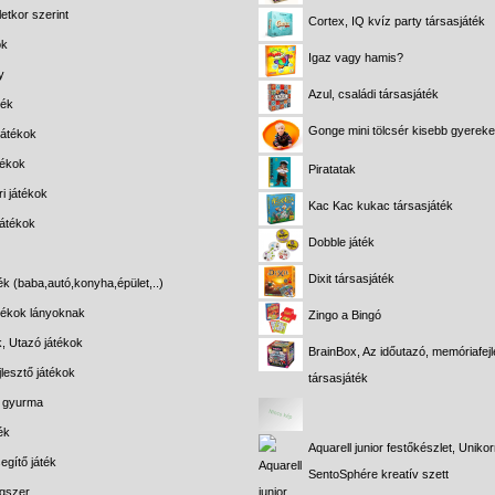
etkor szerint
Cortex, IQ kvíz party társasjáték
ok
Igaz vagy hamis?
y
Azul, családi társasjáték
ték
Gonge mini tölcsér kisebb gyerek
játékok
tékok
Piratatak
i játékok
Kac Kac kukac társasjáték
játékok
Dobble játék
Dixit társasjáték
ék (baba,autó,konyha,épület,..)
átékok lányoknak
Zingo a Bingó
k, Utazó játékok
BrainBox, Az időutazó, memóriafejl
lesztő játékok
társasjáték
s gyurma
ék
Aquarell junior festőkészlet, Unikor
egítő játék
SentoSphére kreatív szett
gszer