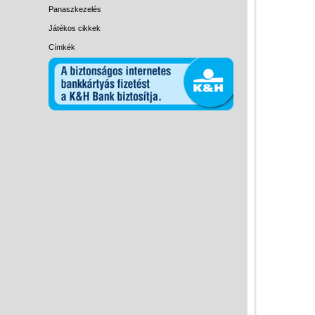
Miért vásárolj nálunk?
Panaszkezelés
Játékos cikkek
Akiket támogatunk
Címkék
Garancia
Játék rendelés - Az internetes
vásárlás előnyei
Reklamáció és Elállás