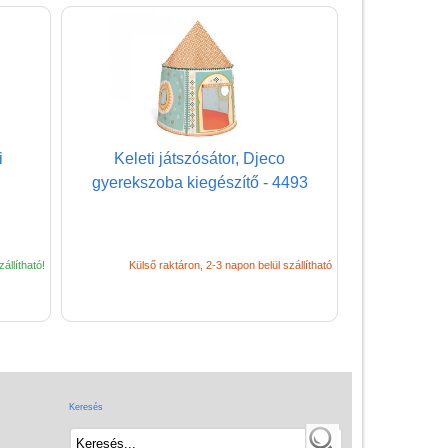
(baba,autó,konyha,épület,..)
Tanulást segítő játék
Társasjáték
Tudományos játék
i
Keleti játszósátor, Djeco
Úti játékok, Utazó játékok
gyerekszoba kiegészítő - 4493
Ügyességi játékok
CSAK NÁLUNK - Egyedi
játékok
állítható!
Külső raktáron, 2-3 napon belül szállítható
Keresés