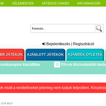
NK
VÉLEMÉNYEK
JÁTÉKOS CIKKEK
INFORMÁCIÓK
L NYITÁSAKOR
CÍMKÉK
Bejelentkezés
|
Regisztráció
BB JÁTÉKOK
AJÁNLOTT JÁTÉKOK
AJÁNDÉK ÖTLETEK
munkanapos kiszállítás
5%-os törzsvásárlói ked
k miatt a rendeléseket jelenleg nem tudjuk teljesíteni. Köszönj
 (3-6 év)
/