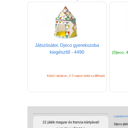
Játszósátor, Djeco gyerekszoba
kiegészítő - 4490
(Djeco, 
Külső raktáron, 2-3 napon belül szállítható
Legnépszerű
22 játék magyar és francia kártyával!
Djeco ját