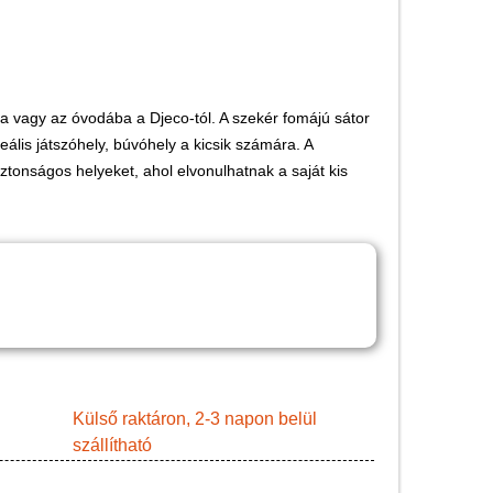
Játék hangszer
Futóbiciklik, rollerek
Gyerekszoba
a vagy az óvodába a Djeco-tól. A szekér fomájú sátor
Intelligens gyurma
deális játszóhely, búvóhely a kicsik számára. A
Iskolaszerek
iztonságos helyeket, ahol elvonulhatnak a saját kis
Kerti játékok
Kreatív játék
Könyv
Licenszes TOP
gyerekajándékok
Logikai játékok
LOGICO
Külső raktáron, 2-3 napon belül
szállítható
LÜK