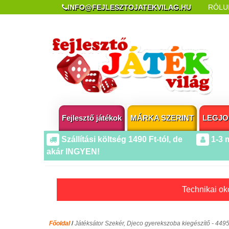
INFO@FEJLESZTOJATEKVILAG.HU
RÓLU
REKLAMÁCIÓ ÉS ELÁLLÁS
POPUP AZ OLDA
Fejlesztő játékok
MÁRKA SZERINT
LEGJO
Szállítási költség 1490 Ft-tól, de
1-3 
akár INGYEN!
Technikai oko
Főoldal
/
Játéksátor Szekér, Djeco gyerekszoba kiegészítő - 4495