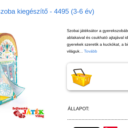
zoba kiegészítő - 4495 (3-6 év)
Szobai játéksátor a gyerekszobáb
ablakaival és csukható ajtajával i
gyerekek szeretik a kuckókat, a b
világuk...
Tovább
ÁLLAPOT: