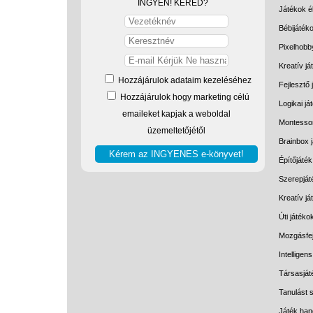
INGYEN! KÉRED?
Játékok él
Bébijáték
Pixelhobb
Kreatív já
Hozzájárulok adataim kezeléséhez
Fejlesztő 
Hozzájárulok hogy marketing célú
Logikai já
emaileket kapjak a weboldal
Montessor
üzemeltetőjétől
Brainbox 
Építőjáték
Szerepját
Kreatív j
Úti játéko
Mozgásfej
Intelligen
Társasját
Tanulást s
Játék han