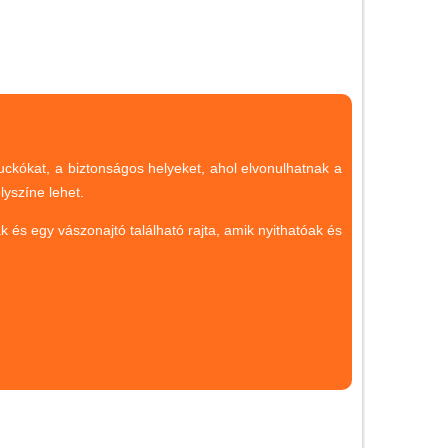
Magyar játékok
Montessori játékok
Mozgásfejlesztő játékok
Okos partijátékok
Oktató játékok kutyáknak
kuckókat, a biztonságos helyeket, ahol elvonulhatnak a
Pasztell játékok
yszíne lehet.
Papírszínház
s egy vászonajtó található rajta, amik nyithatóak és
Pixelhobby
Puzzle
Spiegelburg játékok
Strandjátékok
Szerelés, barkácsolás, kerti
kalandozás
Szerepjáték