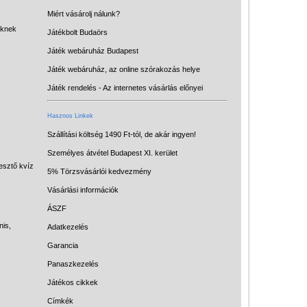
Miért vásárolj nálunk?
eknek
Játékbolt Budaörs
Játék webáruház Budapest
Játék webáruház, az online szórakozás helye
Játék rendelés - Az internetes vásárlás előnyei
Hasznos Linkek
Szállítási költség 1490 Ft-tól, de akár ingyen!
Vélemények
Személyes átvétel Budapest XI. kerület
Adatkezelés
esztő kvíz
5% Törzsvásárlói kedvezmény
ÁSZF
Vásárlási információk
Szállítási költség 1490 Ft-tól,
ÁSZF
de akár INGYEN!
nis,
Adatkezelés
Garancia
1-3 munkanapos kiszállítás
Panaszkezelés
5%-os törzsvásárlói
Játékos cikkek
kedvezmény
Címkék