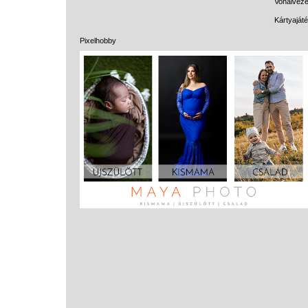
Vonalveze
Kártyaját
Pixelhobby