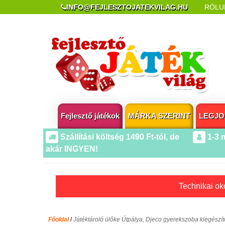
INFO@FEJLESZTOJATEKVILAG.HU
RÓLU
REKLAMÁCIÓ ÉS ELÁLLÁS
POPUP AZ OLDA
Fejlesztő játékok
MÁRKA SZERINT
LEGJO
Szállítási költség 1490 Ft-tól, de
1-3 
akár INGYEN!
Technikai oko
Főoldal
/
Játéktároló ülőke Útpálya, Djeco gyerekszoba kiegészít