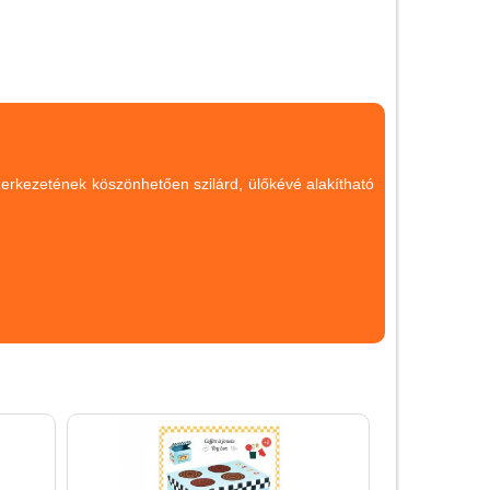
Magyar játékok
Montessori játékok
Mozgásfejlesztő játékok
Okos partijátékok
Oktató játékok kutyáknak
 szerkezetének köszönhetően szilárd, ülőkévé alakítható
Pasztell játékok
Papírszínház
Pixelhobby
Puzzle
Spiegelburg játékok
Strandjátékok
Szerelés, barkácsolás, kerti
kalandozás
Szerepjáték