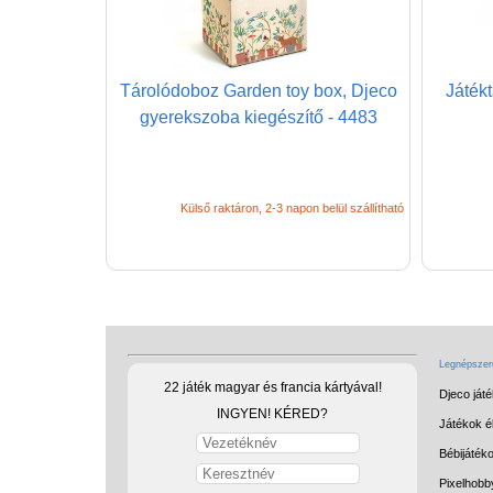
Tárolódoboz Garden toy box, Djeco
Játék
gyerekszoba kiegészítő - 4483
Külső raktáron, 2-3 napon belül szállítható
Legnépszerű
22 játék magyar és francia kártyával!
Djeco ját
INGYEN! KÉRED?
Játékok él
Bébijáték
Pixelhobb