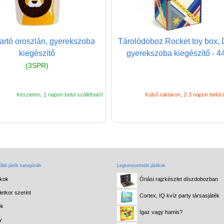
tartó oroszlán, gyerekszoba
Tárolódoboz Rocket toy box, 
kiegészítő
gyerekszoba kiegészítő - 4
(3SPR)
Készleten, 1 napon belül szállítható!
Külső raktáron, 2-3 napon belül s
bb játék kategóriák
Legkeresettebb játékok
ékok
Óriási rajzkészlet díszdobozban
etkor szerint
Cortex, IQ kvíz party társasjáték
ok
Igaz vagy hamis?
y