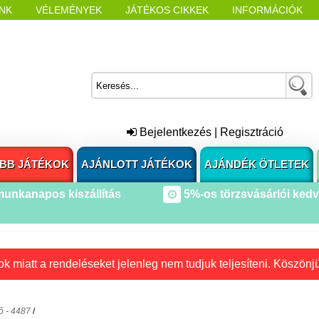
NK
VÉLEMÉNYEK
JÁTÉKOS CIKKEK
INFORMÁCIÓK
L NYITÁSAKOR
CÍMKÉK
Bejelentkezés
|
Regisztráció
BB JÁTÉKOK
AJÁNLOTT JÁTÉKOK
AJÁNDÉK ÖTLETEK
munkanapos kiszállítás
5%-os törzsvásárlói ked
k miatt a rendeléseket jelenleg nem tudjuk teljesíteni. Köszönj
ő - 4487
/