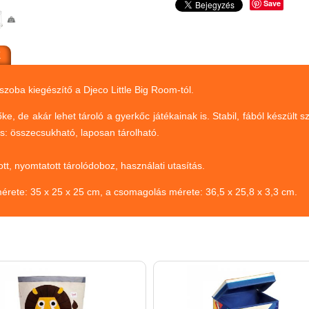
Save
K
szoba kiegészítő a Djeco Little Big Room-tól.
e, de akár lehet tároló a gyerkőc játékainak is. Stabil, fából készült
s: összecsukható, laposan tárolható.
tt, nyomtatott tárolódoboz, használati utasítás.
tt mérete: 35 x 25 x 25 cm, a csomagolás mérete: 36,5 x 25,8 x 3,3 cm.