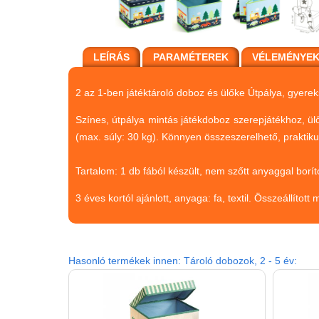
LEÍRÁS
PARAMÉTEREK
VÉLEMÉNYE
2 az 1-ben játéktároló doboz és ülőke Útpálya, gyerek
Színes, útpálya mintás játékdoboz szerepjátékhoz, ülők
(max. súly: 30 kg). Könnyen összeszerelhető, praktiku
Tartalom: 1 db fából készült, nem szőtt anyaggal boríto
3 éves kortól ajánlott, anyaga: fa, textil. Összeállíto
Hasonló termékek innen: Tároló dobozok, 2 - 5 év: