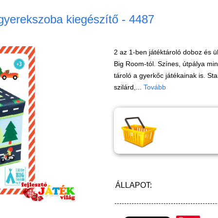
 gyerekszoba kiegészítő - 4487
2 az 1-ben játéktároló doboz és ü
Big Room-tól. Színes, útpálya min
tároló a gyerkőc játékainak is. St
szilárd,...
Tovább
ÁLLAPOT: