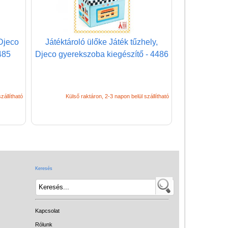
(baba,autó,konyha,épület,..)
Tanulást segítő játék
Djeco
Játéktároló ülőke Játék tűzhely,
Társasjáték
485
Djeco gyerekszoba kiegészítő - 4486
Tudományos játék
Úti játékok, Utazó játékok
zállítható
Külső raktáron, 2-3 napon belül szállítható
Ügyességi játékok
CSAK NÁLUNK - Egyedi
játékok
Keresés
Kapcsolat
Rólunk