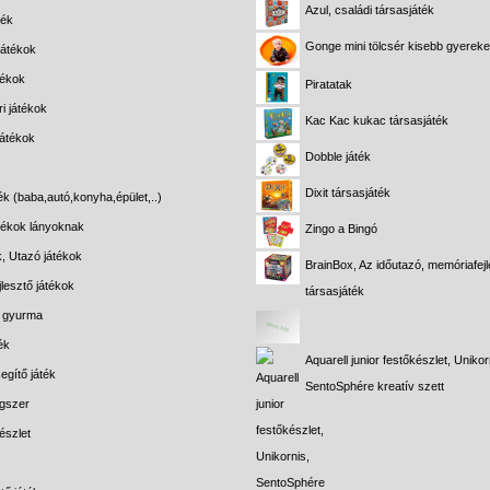
Azul, családi társasjáték
ték
Gonge mini tölcsér kisebb gyerek
játékok
tékok
Piratatak
i játékok
Kac Kac kukac társasjáték
játékok
Dobble játék
Dixit társasjáték
ék (baba,autó,konyha,épület,..)
átékok lányoknak
Zingo a Bingó
k, Utazó játékok
BrainBox, Az időutazó, memóriafejl
lesztő játékok
társasjáték
s gyurma
ék
Aquarell junior festőkészlet, Unikor
egítő játék
SentoSphére kreatív szett
gszer
észlet