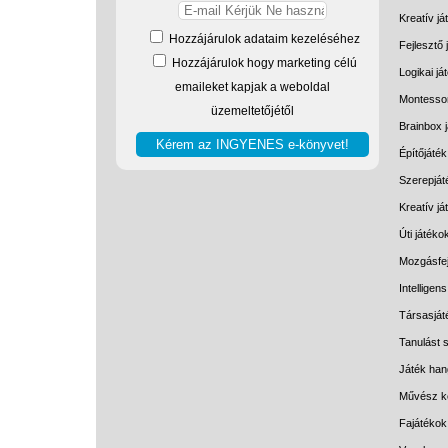
Kreatív já
Hozzájárulok adataim kezeléséhez
Fejlesztő 
Hozzájárulok hogy marketing célú
Logikai já
emaileket kapjak a weboldal
Montessor
üzemeltetőjétől
Brainbox 
Építőjáték
Szerepját
Kreatív j
Úti játéko
Mozgásfej
Intelligen
Társasját
Tanulást s
Játék han
Művész k
Fajátékok