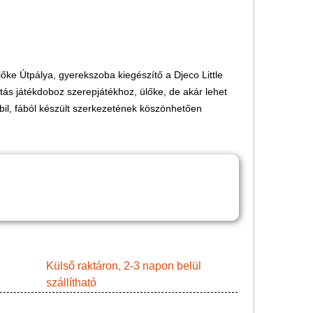
Játék hangszer
Futóbiciklik, rollerek
Gyerekszoba
lőke Útpálya, gyerekszoba kiegészítő a Djeco Little
Intelligens gyurma
tás játékdoboz szerepjátékhoz, ülőke, de akár lehet
Iskolaszerek
abil, fából készült szerkezetének köszönhetően
Kerti játékok
Kreatív játék
Könyv
Licenszes TOP
gyerekajándékok
Logikai játékok
LOGICO
Külső raktáron, 2-3 napon belül
szállítható
LÜK