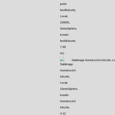
Sablimage homokszóró készlet, L