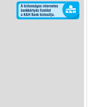
Miért vásárolj nálunk?
Akiket támogatunk
Garancia
Játék rendelés - Az internetes
vásárlás előnyei
Reklamáció és Elállás