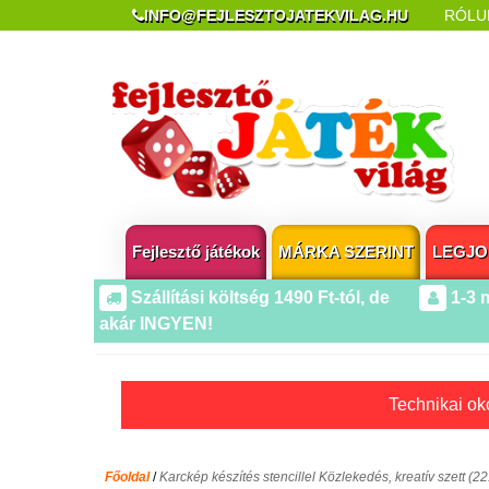
INFO@FEJLESZTOJATEKVILAG.HU
RÓLU
REKLAMÁCIÓ ÉS ELÁLLÁS
POPUP AZ OLDA
Fejlesztő játékok
MÁRKA SZERINT
LEGJO
Szállítási költség 1490 Ft-tól, de
1-3 
akár INGYEN!
Technikai oko
Főoldal
/
Karckép készítés stencillel Közlekedés, kreatív szett (22