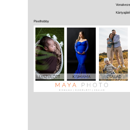
Vonalveze
Kártyaját
Pixelhobby