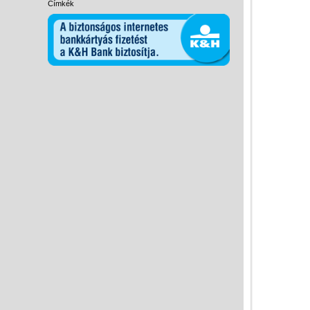
Címkék
Miért vásárolj nálunk?
Akiket támogatunk
Garancia
Játék rendelés - Az internetes
vásárlás előnyei
Reklamáció és Elállás