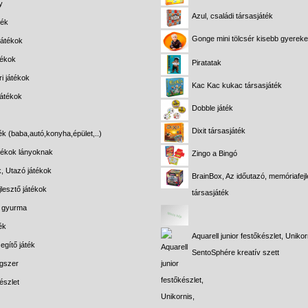
y
Azul, családi társasjáték
ték
Gonge mini tölcsér kisebb gyerek
játékok
tékok
Piratatak
i játékok
Kac Kac kukac társasjáték
játékok
Dobble játék
Dixit társasjáték
ék (baba,autó,konyha,épület,..)
átékok lányoknak
Zingo a Bingó
k, Utazó játékok
BrainBox, Az időutazó, memóriafejl
lesztő játékok
társasjáték
s gyurma
ék
Aquarell junior festőkészlet, Unikor
egítő játék
SentoSphére kreatív szett
gszer
észlet