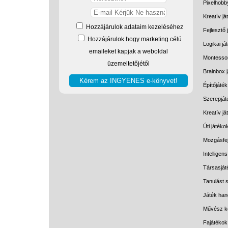
Pixelhobb
Kreatív já
Hozzájárulok adataim kezeléséhez
Fejlesztő 
Hozzájárulok hogy marketing célú
Logikai já
emaileket kapjak a weboldal
Montessor
üzemeltetőjétől
Brainbox 
Építőjáték
Szerepját
Kreatív j
Úti játéko
Mozgásfej
Intelligen
Társasját
Tanulást s
Játék han
Művész k
Fajátékok