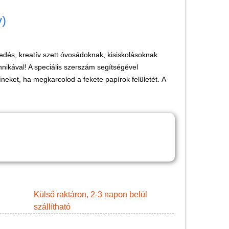
Játék hangszer
v)
Futóbiciklik, rollerek
Gyerekszoba
kedés, kreatív szett óvosádoknak, kisiskolásoknak.
Intelligens gyurma
nikával! A speciális szerszám segítségével
Iskolaszerek
eket, ha megkarcolod a fekete papírok felületét. A
Kerti játékok
Kreatív játék
Könyv
Licenszes TOP
gyerekajándékok
Logikai játékok
LOGICO
Külső raktáron, 2-3 napon belül
szállítható
LÜK