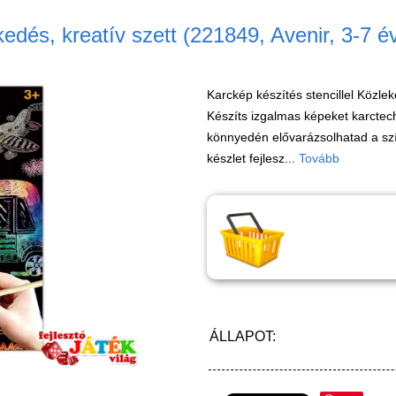
kedés, kreatív szett (221849, Avenir, 3-7 é
Karckép készítés stencillel Közle
Készíts izgalmas képeket karctech
könnyedén elővarázsolhatad a szín
készlet fejlesz...
Tovább
ÁLLAPOT: