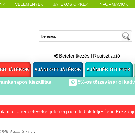
NK
VÉLEMÉNYEK
JÁTÉKOS CIKKEK
INFORMÁCIÓK
L NYITÁSAKOR
CÍMKÉK
Bejelentkezés
|
Regisztráció
BB JÁTÉKOK
AJÁNLOTT JÁTÉKOK
AJÁNDÉK ÖTLETEK
munkanapos kiszállítás
5%-os törzsvásárlói ked
k miatt a rendeléseket jelenleg nem tudjuk teljesíteni. Köszönj
1849, Avenir, 3-7 év)
/