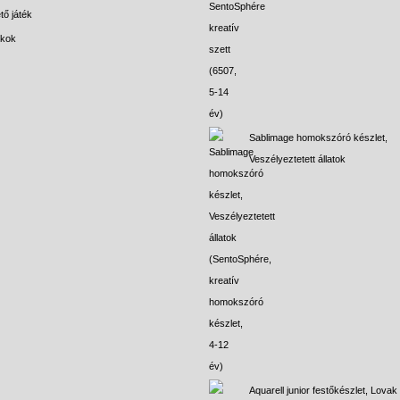
tő játék
ékok
Sablimage homokszóró készlet,
Veszélyeztetett állatok
Aquarell junior festőkészlet, Lovak