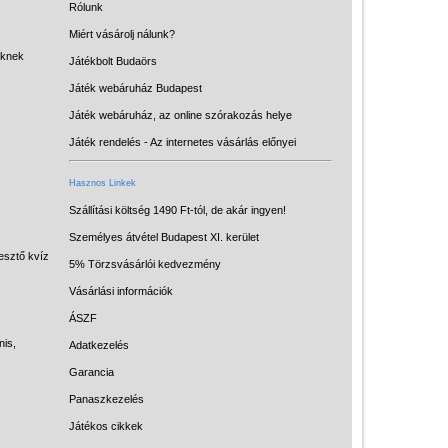
Rólunk
Miért vásárolj nálunk?
eknek
Játékbolt Budaörs
Játék webáruház Budapest
Játék webáruház, az online szórakozás helye
Játék rendelés - Az internetes vásárlás előnyei
Hasznos Linkek
Vélemények
Szállítási költség 1490 Ft-tól, de akár ingyen!
Adatkezelés
Személyes átvétel Budapest XI. kerület
esztő kvíz
5% Törzsvásárlói kedvezmény
ÁSZF
Vásárlási információk
Szállítási költség 1490 Ft-tól,
ÁSZF
de akár INGYEN!
nis,
Adatkezelés
1-3 munkanapos kiszállítás
Garancia
5%-os törzsvásárlói
Panaszkezelés
kedvezmény
Játékos cikkek