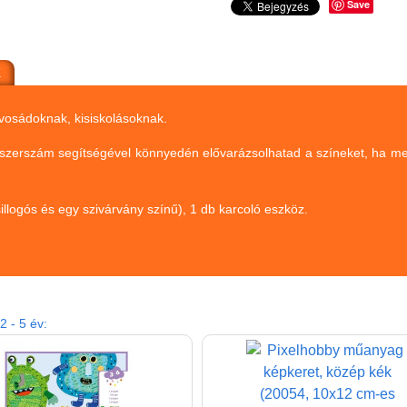
Save
K
 óvosádoknak, kisiskolásoknak.
 szerszám segítségével könnyedén elővarázsolhatad a színeket, ha megka
sillogós és egy szivárvány színű), 1 db karcoló eszköz.
 - 5 év: