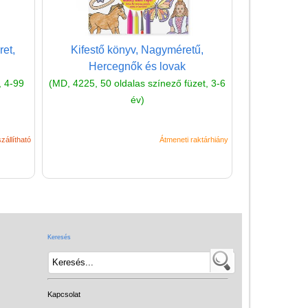
(baba,autó,konyha,épület,..)
Tanulást segítő játék
et,
Kifestő könyv, Nagyméretű,
Társasjáték
Hercegnők és lovak
, 4-99
(MD, 4225, 50 oldalas színező füzet, 3-6
Tudományos játék
év)
Úti játékok, Utazó játékok
Ügyességi játékok
zállítható
Átmeneti raktárhiány
CSAK NÁLUNK - Egyedi
játékok
Keresés
Kapcsolat