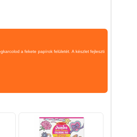
Magyar játékok
Montessori játékok
Mozgásfejlesztő játékok
Okos partijátékok
Oktató játékok kutyáknak
rcolod a fekete papírok felületét. A készlet fejleszti
Pasztell játékok
Papírszínház
Pixelhobby
Puzzle
Spiegelburg játékok
Strandjátékok
Szerelés, barkácsolás, kerti
kalandozás
Szerepjáték