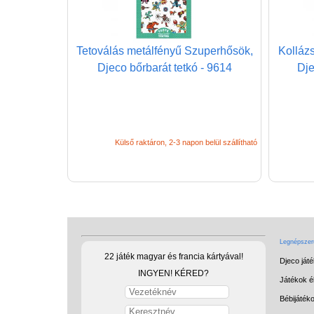
Tetoválás metálfényű Szuperhősök,
Kolláz
Djeco bőrbarát tetkó - 9614
Dje
Külső raktáron, 2-3 napon belül szállítható
Legnépszerű
22 játék magyar és francia kártyával!
Djeco ját
INGYEN! KÉRED?
Játékok él
Bébijáték