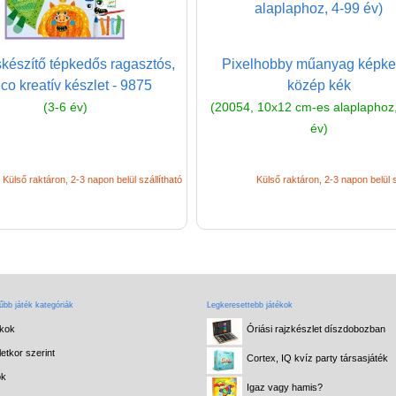
skészítő tépkedős ragasztós,
Pixelhobby műanyag képker
co kreatív készlet - 9875
közép kék
(3-6 év)
(20054, 10x12 cm-es alaplaphoz
év)
Külső raktáron, 2-3 napon belül szállítható
Külső raktáron, 2-3 napon belül s
bb játék kategóriák
Legkeresettebb játékok
ékok
Óriási rajzkészlet díszdobozban
etkor szerint
Cortex, IQ kvíz party társasjáték
ok
Igaz vagy hamis?