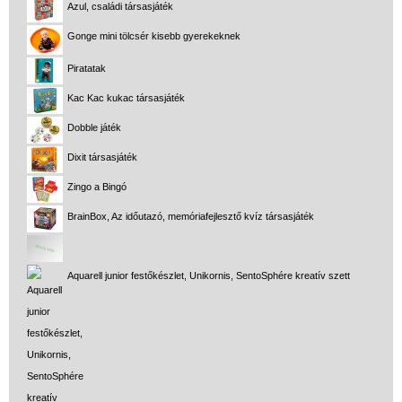
Azul, családi társasjáték
Gonge mini tölcsér kisebb gyerekeknek
Piratatak
Kac Kac kukac társasjáték
Dobble játék
Dixit társasjáték
Zingo a Bingó
BrainBox, Az időutazó, memóriafejlesztő kvíz társasjáték
Aquarell junior festőkészlet, Unikornis, SentoSphére kreatív szett