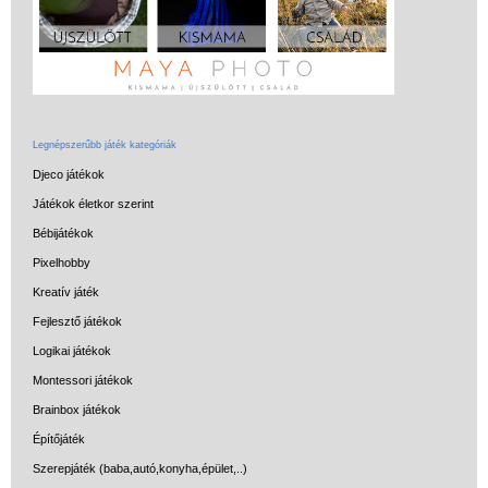
Miért vásárolj nálunk?
Akiket támogatunk
Garancia
Játék rendelés - Az internetes
Legnépszerűbb játék kategóriák
vásárlás előnyei
Djeco játékok
Reklamáció és Elállás
Játékok életkor szerint
Bébijátékok
Pixelhobby
Kreatív játék
Fejlesztő játékok
Logikai játékok
Montessori játékok
Brainbox játékok
Építőjáték
Szerepjáték (baba,autó,konyha,épület,..)