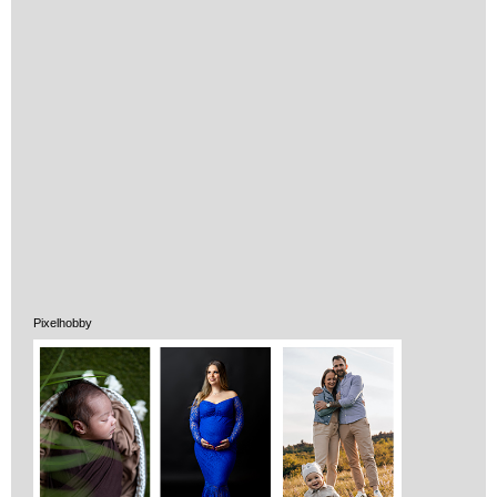
Vélemények
Adatkezelés
ÁSZF
Pixelhobby
Szállítási költség 1490 Ft-tól,
de akár INGYEN!
1-3 munkanapos kiszállítás
5%-os törzsvásárlói
kedvezmény