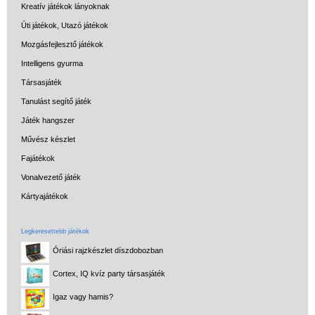
Kreatív játékok lányoknak
Úti játékok, Utazó játékok
Mozgásfejlesztő játékok
Intelligens gyurma
Társasjáték
Tanulást segítő játék
Játék hangszer
Művész készlet
Fajátékok
Vonalvezető játék
Kártyajátékok
Legkeresettebb játékok
Óriási rajzkészlet díszdobozban
Cortex, IQ kvíz party társasjáték
Igaz vagy hamis?