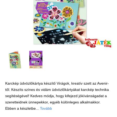
Játék hangszer
Futóbiciklik, rollerek
Gyerekszoba
Intelligens gyurma
Iskolaszerek
Kerti játékok
Kreatív játék
Könyv
Licenszes TOP
gyerekajándékok
Karckép üdvözlőkártya készítő Virágok, kreatív szett az Avenir-
től. Készíts színes és vidám üdvözlőkártyákat karckép technika
Logikai játékok
segítéségével! Kedves módja, hogy kifejezd jókívánságadat a
LOGICO
szeretteidnek ünnepekkor, egyéb különleges alkalmakkor.
LÜK
Ebben a készletbe...
Tovább