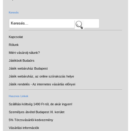
Keresés
Kapcsolat
Rólunk
Miért vásárolj nálunk?
Játékbolt Budaörs
Játék webáruház Budapest
Játék webáruház, az online szórakozás helye
Játék rendelés - Az internetes vásárlás előnyei
Hasznos Linkek
Szállítási költség 1490 Ft-tól, de akár ingyen!
Személyes átvétel Budapest XI. kerület
5% Törzsvásárlói kedvezmény
Vásárlási információk