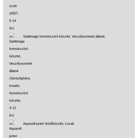
Sablimage homokszóró készlet, Veszélyeztetett állatok
Aquarell junior festőkészlet, Lovak