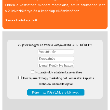
Ebben a készletben mindent megtalálsz, amire szükséged lesz
(baba,autó,konyha,épület,..)
a 2 üdvözlőkártya és a képeslap elkészítéséhez.
Tanulást segítő játék
3 éves kortól ajánlott.
Társasjáték
Tudományos játék
Úti játékok, Utazó játékok
22 játék magyar és francia kártyával! INGYEN! KÉRED?
Ügyességi játékok
CSAK NÁLUNK - Egyedi
játékok
Hozzájárulok adataim kezeléséhez
Hozzájárulok hogy marketing célú emaileket kapjak a
weboldal üzemeltetőjétől