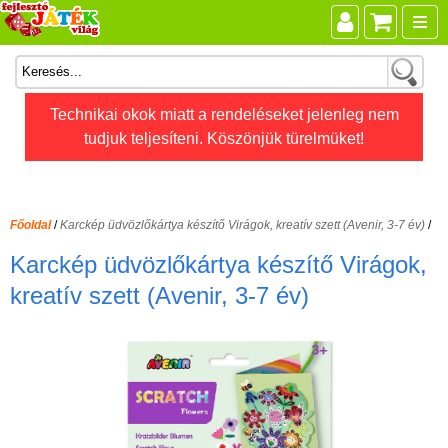
Összes játék
Technikai okok miatt a rendeléseket jelenleg nem
tudjuk teljesíteni. Köszönjük türelmüket!
Játékok életkor szerint
Legújabb Djeco játékok
AKTÍV szabadidő
Főoldal
/
Karckép üdvözlőkártya készítő Virágok, kreatív szett (Avenir, 3-7 év)
/
Ajándéktárgyak
Karckép üdvözlőkártya készítő Virágok,
Bébijátékok
kreatív szett (Avenir, 3-7 év)
Diafilm
Építőjáték
Foglalkoztató füzet
Fajátékok