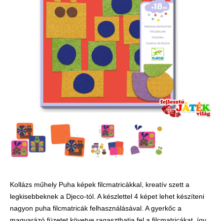
Játék hangszer
Futóbiciklik, rollerek
Gyerekszoba
Intelligens gyurma
Iskolaszerek
Kerti játékok
Kreatív játék
Könyv
Licenszes TOP
gyerekajándékok
Logikai játékok
Kollázs műhely Puha képek filcmatricákkal, kreatív szett a
LOGICO
legkisebbeknek a Djeco-tól. A készlettel 4 képet lehet készíteni
LÜK
nagyon puha filcmatricák felhasználásával. A gyerkőc a
magyarázó füzetet követve ragaszthatja fel a filcmatricákat, így