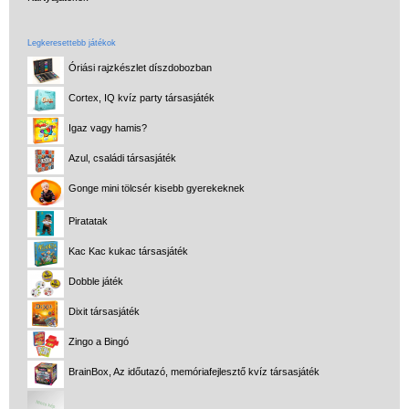
Legkeresettebb játékok
Óriási rajzkészlet díszdobozban
Cortex, IQ kvíz party társasjáték
Igaz vagy hamis?
Azul, családi társasjáték
Gonge mini tölcsér kisebb gyerekeknek
Piratatak
Kac Kac kukac társasjáték
Dobble játék
Dixit társasjáték
Zingo a Bingó
BrainBox, Az időutazó, memóriafejlesztő kvíz társasjáték