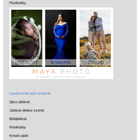
Miért vásárolj nálunk?
Pixelhobby
Akiket támogatunk
Garancia
Játék rendelés - Az internetes
vásárlás előnyei
Reklamáció és Elállás
Legnépszerűbb játék kategóriák
Djeco játékok
Játékok életkor szerint
Bébijátékok
Pixelhobby
Kreatív játék