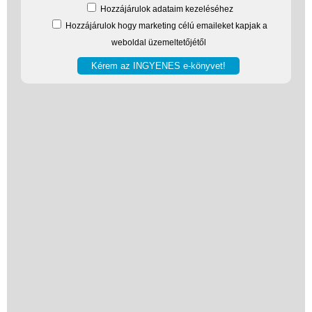
Hozzájárulok adataim kezeléséhez
Hozzájárulok hogy marketing célú emaileket kapjak a
weboldal üzemeltetőjétől
Vélemények
Adatkezelés
ÁSZF
Szállítási költség 1490 Ft-tól,
de akár INGYEN!
1-3 munkanapos kiszállítás
5%-os törzsvásárlói
kedvezmény