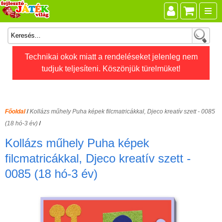
Összes játék
Technikai okok miatt a rendeléseket jelenleg nem
tudjuk teljesíteni. Köszönjük türelmüket!
Játékok életkor szerint
Legújabb Djeco játékok
AKTÍV szabadidő
Főoldal
/
Kollázs műhely Puha képek filcmatricákkal, Djeco kreatív szett - 0085
Ajándéktárgyak
(18 hó-3 év)
/
Bébijátékok
Kollázs műhely Puha képek
Diafilm
filcmatricákkal, Djeco kreatív szett -
0085 (18 hó-3 év)
Építőjáték
Foglalkoztató füzet
Fajátékok