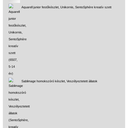
Aquarell junior festőkészlet, Unikornis, SentoSphére kreatív szett
Sablimage homokszóró készlet, Veszélyeztetett állatok