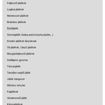
Fejlesztő játékok
Logikai játékok
Montessori játékok
Brainbox játékok
Építőjáték
Szerepjáték (baba,autó,konyha,épület,..)
Kreatív játékok lányoknak
Úti játékok, Utazó játékok
Mozgásfejlesztő játékok
Intelligens gyurma
Társasjáték
Tanulást segítő játék
Játék hangszer
Művész készlet
Fajátékok
Vonalvezető játék
Kártyajátékok