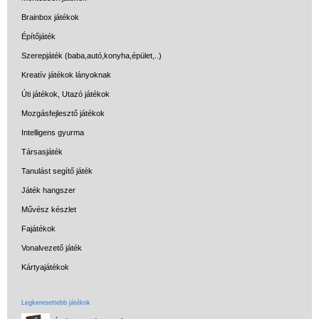
Brainbox játékok
Építőjáték
Szerepjáték (baba,autó,konyha,épület,..)
Kreatív játékok lányoknak
Úti játékok, Utazó játékok
Mozgásfejlesztő játékok
Intelligens gyurma
Társasjáték
Tanulást segítő játék
Játék hangszer
Művész készlet
Fajátékok
Vonalvezető játék
Kártyajátékok
Legkeresettebb játékok