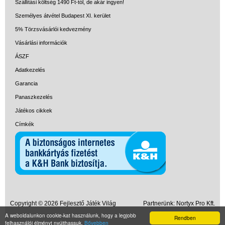
Szállítási költség 1490 Ft-tól, de akár ingyen!
Személyes átvétel Budapest XI. kerület
5% Törzsvásárlói kedvezmény
Vásárlási információk
ÁSZF
Adatkezelés
Garancia
Panaszkezelés
Játékos cikkek
Címkék
Copyright © 2026 Fejlesztő Játék Világ
Partnerünk:
Nortyx Pro Kft.
A weboldalunkon cookie-kat használunk, hogy a legjobb
MayaPhoto
Rendben
felhasználói élményt nyújthassuk.
Bővebben