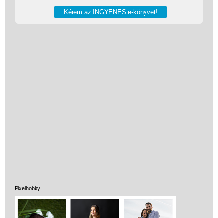
Vélemények
Adatkezelés
ÁSZF
Szállítási költség 1490 Ft-tól,
de akár INGYEN!
1-3 munkanapos kiszállítás
Pixelhobby
5%-os törzsvásárlói
kedvezmény