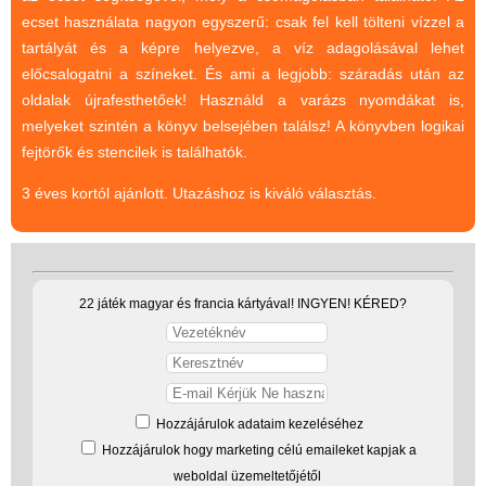
ecset használata nagyon egyszerű: csak fel kell tölteni vízzel a
(baba,autó,konyha,épület,..)
tartályát és a képre helyezve, a víz adagolásával lehet
Tanulást segítő játék
előcsalogatni a színeket. És ami a legjobb: száradás után az
Társasjáték
oldalak újrafesthetőek! Használd a varázs nyomdákat is,
melyeket szintén a könyv belsejében találsz! A könyvben logikai
Tudományos játék
fejtörők és stencilek is találhatók.
Úti játékok, Utazó játékok
3 éves kortól ajánlott. Utazáshoz is kiváló választás.
Ügyességi játékok
CSAK NÁLUNK - Egyedi
játékok
22 játék magyar és francia kártyával! INGYEN! KÉRED?
Hozzájárulok adataim kezeléséhez
Hozzájárulok hogy marketing célú emaileket kapjak a
weboldal üzemeltetőjétől