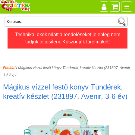
Összes játék
Technikai okok miatt a rendeléseket jelenleg nem
tudjuk teljesíteni. Köszönjük türelmüket!
Játékok életkor szerint
Legújabb Djeco játékok
AKTÍV szabadidő
Főoldal
/
Mágikus vízzel festő könyv Tündérek, kreatív készlet (231897, Avenir,
Ajándéktárgyak
3-6 év)
/
Bébijátékok
Mágikus vízzel festő könyv Tündérek,
Diafilm
kreatív készlet (231897, Avenir, 3-6 év)
Építőjáték
Foglalkoztató füzet
Fajátékok