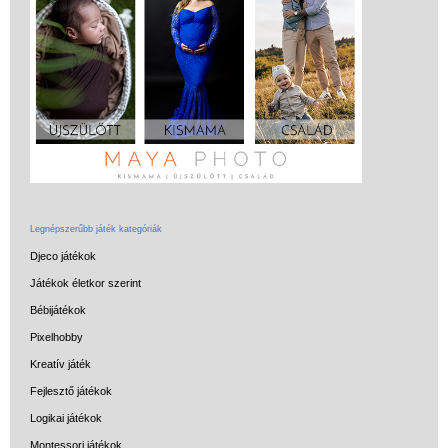
Miért vásárolj nálunk?
Akiket támogatunk
Garancia
Játék rendelés - Az internetes
vásárlás előnyei
Reklamáció és Elállás
Legnépszerűbb játék kategóriák
Djeco játékok
Játékok életkor szerint
Bébijátékok
Pixelhobby
Kreatív játék
Fejlesztő játékok
Logikai játékok
Montessori játékok