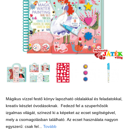
Játék hangszer
Futóbiciklik, rollerek
Gyerekszoba
Intelligens gyurma
Iskolaszerek
Kerti játékok
Kreatív játék
Könyv
Licenszes TOP
gyerekajándékok
Mágikus vízzel festő könyv lapozható oldalakkal és feladatokkal,
Logikai játékok
kreatív készlet óvodásoknak. Fedezd fel a szuperhősök
LOGICO
izgalmas világát, színezd ki a képeket az ecset segítségével,
LÜK
mely a csomagolásban található. Az ecset használata nagyon
egyszerű: csak fel...
Tovább