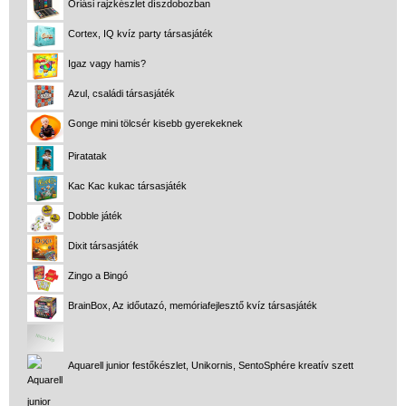
Óriási rajzkészlet díszdobozban
Cortex, IQ kvíz party társasjáték
Igaz vagy hamis?
Azul, családi társasjáték
Gonge mini tölcsér kisebb gyerekeknek
Piratatak
Kac Kac kukac társasjáték
Dobble játék
Dixit társasjáték
Zingo a Bingó
BrainBox, Az időutazó, memóriafejlesztő kvíz társasjáték
Aquarell junior festőkészlet, Unikornis, SentoSphére kreatív szett