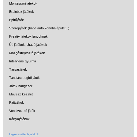
Montessori játékok
Brainbox játékok
Építőjáték
Szerepjáték (baba,autó,konyha,épület,..)
Kreatív játékok lányoknak
Úti játékok, Utazó játékok
Mozgásfejlesztő játékok
Intelligens gyurma
Társasjáték
Tanulást segítő játék
Játék hangszer
Művész készlet
Fajátékok
Vonalvezető játék
Kártyajátékok
Legkeresettebb játékok