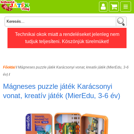
Összes játék
Technikai okok miatt a rendeléseket jelenleg nem
tudjuk teljesíteni. Köszönjük türelmüket!
Játékok életkor szerint
Legújabb Djeco játékok
AKTÍV szabadidő
Főoldal
/
Mágneses puzzle játék Karácsonyi vonat, kreatív játék (MierEdu, 3-6
Ajándéktárgyak
év)
/
Bébijátékok
Mágneses puzzle játék Karácsonyi
Diafilm
vonat, kreatív játék (MierEdu, 3-6 év)
Építőjáték
Foglalkoztató füzet
Fajátékok