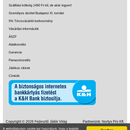
Szállítási költség 1490 Ft-tól, de akár ingyen!
Személyes átvétel Budapest XI. kerület
5% Törzsvásárlói kedvezmény
Vásárlási információk
ÁSZF
Adatkezelés
Garancia
Panaszkezelés
Játékos cikkek
Címkék
Copyright © 2026 Fejlesztő Játék Világ
Partnerünk:
Nortyx Pro Kft.
A weboldalunkon cookie-kat használunk, hogy a legjobb
MayaPhoto
Rendben