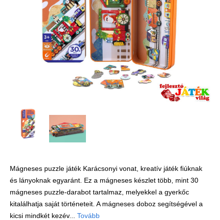
Játék hangszer
Futóbiciklik, rollerek
Gyerekszoba
Intelligens gyurma
Iskolaszerek
Kerti játékok
Kreatív játék
Könyv
Licenszes TOP
gyerekajándékok
Mágneses puzzle játék Karácsonyi vonat, kreatív játék fiúknak
Logikai játékok
és lányoknak egyaránt. Ez a mágneses készlet több, mint 30
LOGICO
mágneses puzzle-darabot tartalmaz, melyekkel a gyerkőc
LÜK
kitalálhatja saját történeteit. A mágneses doboz segítségével a
kicsi mindkét kezév...
Tovább