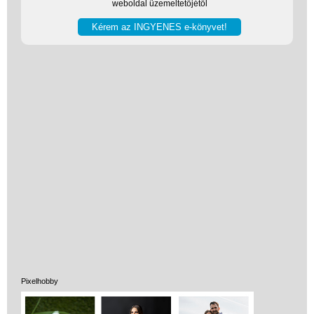
weboldal üzemeltetőjétől
Vélemények
Adatkezelés
ÁSZF
Szállítási költség 1490 Ft-tól,
de akár INGYEN!
1-3 munkanapos kiszállítás
5%-os törzsvásárlói
Pixelhobby
kedvezmény