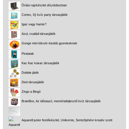
Óriási rajzkészlet díszdobozban
Cortex, IQ kvíz party társasjáték
Igaz vagy hamis?
Azul, családi társasjáték
Gonge mini tölcsér kisebb gyerekeknek
Piratatak
Kac Kac kukac társasjáték
Dobble játék
Dixit társasjáték
Zingo a Bingó
BrainBox, Az időutazó, memóriafejlesztő kvíz társasjáték
Aquarell junior festőkészlet, Unikornis, SentoSphére kreatív szett