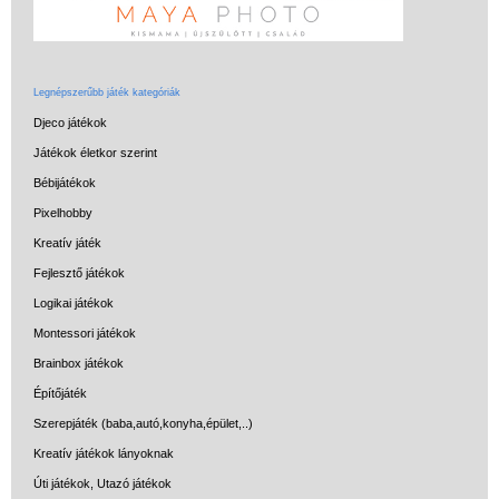
Miért vásárolj nálunk?
Akiket támogatunk
Garancia
Legnépszerűbb játék kategóriák
Djeco játékok
Játék rendelés - Az internetes
vásárlás előnyei
Játékok életkor szerint
Bébijátékok
Reklamáció és Elállás
Pixelhobby
Kreatív játék
Fejlesztő játékok
Logikai játékok
Montessori játékok
Brainbox játékok
Építőjáték
Szerepjáték (baba,autó,konyha,épület,..)
Kreatív játékok lányoknak
Úti játékok, Utazó játékok