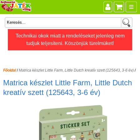
Összes játék
Technikai okok miatt a rendeléseket jelenleg nem
tudjuk teljesíteni. Köszönjük türelmüket!
Játékok életkor szerint
Legújabb Djeco játékok
AKTÍV szabadidő
Főoldal
/
Matrica készlet Little Farm, Little Dutch kreatív szett (125643, 3-6 év)
/
Ajándéktárgyak
Matrica készlet Little Farm, Little Dutch
Bébijátékok
kreatív szett (125643, 3-6 év)
Diafilm
Építőjáték
Foglalkoztató füzet
Fajátékok