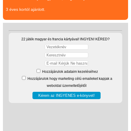
(baba,autó,konyha,épület,..)
3 éves kortól ajánlott.
Tanulást segítő játék
Társasjáték
Tudományos játék
22 játék magyar és francia kártyával! INGYEN! KÉRED?
Úti játékok, Utazó játékok
Ügyességi játékok
CSAK NÁLUNK - Egyedi
Hozzájárulok adataim kezeléséhez
játékok
Hozzájárulok hogy marketing célú emaileket kapjak a
weboldal üzemeltetőjétől