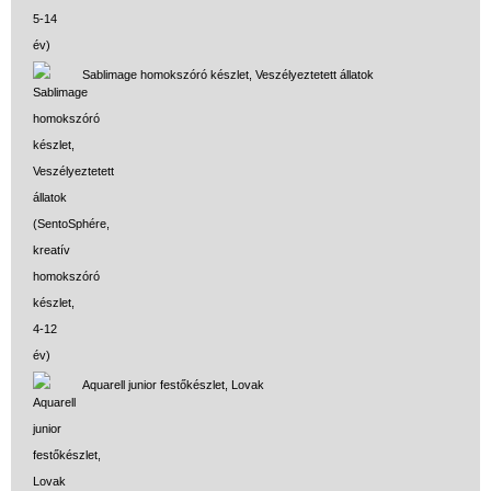
Sablimage homokszóró készlet, Veszélyeztetett állatok
Aquarell junior festőkészlet, Lovak