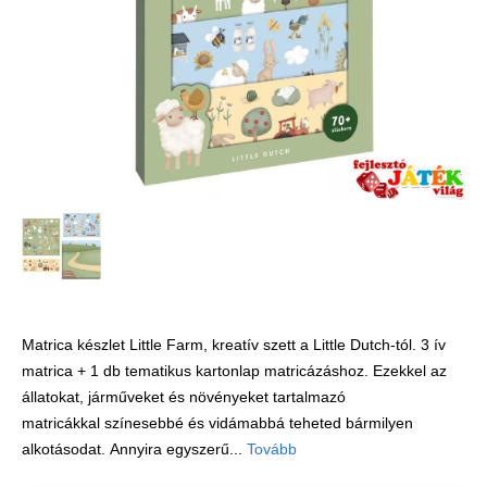
Játék hangszer
Futóbiciklik, rollerek
Gyerekszoba
Intelligens gyurma
Iskolaszerek
Kerti játékok
Kreatív játék
Könyv
Licenszes TOP
gyerekajándékok
Matrica készlet Little Farm, kreatív szett a Little Dutch-tól. 3 ív
matrica + 1 db tematikus kartonlap matricázáshoz. Ezekkel az
Logikai játékok
állatokat, járműveket és növényeket tartalmazó
LOGICO
matricákkal színesebbé és vidámabbá teheted bármilyen
alkotásodat. Annyira egyszerű...
Tovább
LÜK