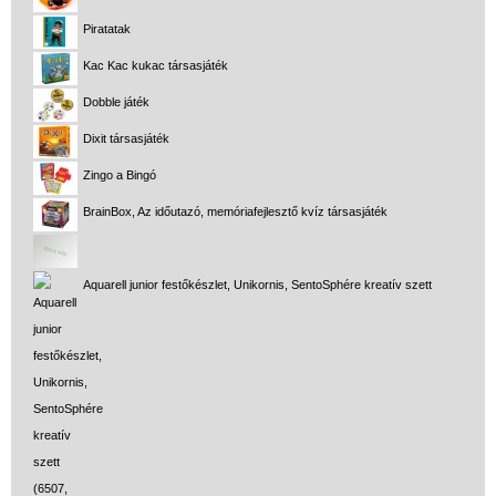
Piratatak
Kac Kac kukac társasjáték
Dobble játék
Dixit társasjáték
Zingo a Bingó
BrainBox, Az időutazó, memóriafejlesztő kvíz társasjáték
Aquarell junior festőkészlet, Unikornis, SentoSphére kreatív szett