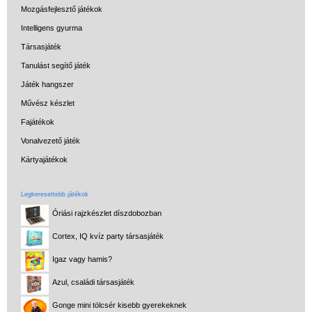
Mozgásfejlesztő játékok
Intelligens gyurma
Társasjáték
Tanulást segítő játék
Játék hangszer
Művész készlet
Fajátékok
Vonalvezető játék
Kártyajátékok
Legkeresettebb játékok
Óriási rajzkészlet díszdobozban
Cortex, IQ kvíz party társasjáték
Igaz vagy hamis?
Azul, családi társasjáték
Gonge mini tölcsér kisebb gyerekeknek