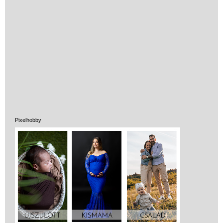
Vélemények
Adatkezelés
Pixelhobby
ÁSZF
Szállítási költség 1490 Ft-tól,
de akár INGYEN!
1-3 munkanapos kiszállítás
5%-os törzsvásárlói
kedvezmény