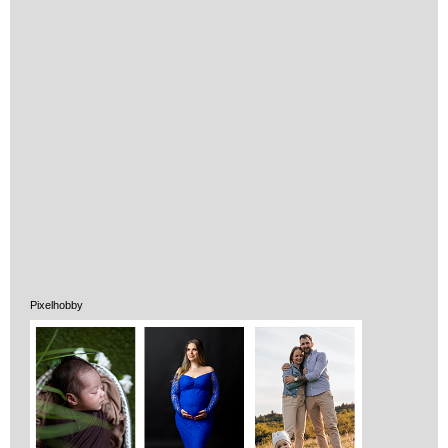
Vélemények
Adatkezelés
ÁSZF
Szállítási költség 1490 Ft-tól,
Pixelhobby
de akár INGYEN!
1-3 munkanapos kiszállítás
5%-os törzsvásárlói
kedvezmény