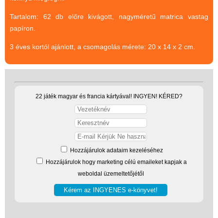
(baba,autó,konyha,épület,..)
Tartalom: 62 db előre kivágott, nagyméretű matrica vastag
Tanulást segítő játék
papíron.
Társasjáték
3 éves kortól ajánlott, a csomagolás mérete: 20 x 14 x 2 cm.
Tudományos játék
Úti játékok, Utazó játékok
Ügyességi játékok
22 játék magyar és francia kártyával! INGYEN! KÉRED?
CSAK NÁLUNK - Egyedi
játékok
Hozzájárulok adataim kezeléséhez
Hozzájárulok hogy marketing célú emaileket kapjak a
weboldal üzemeltetőjétől