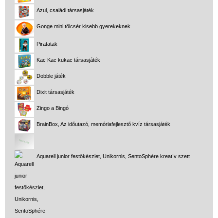
Azul, családi társasjáték
Gonge mini tölcsér kisebb gyerekeknek
Piratatak
Kac Kac kukac társasjáték
Dobble játék
Dixit társasjáték
Zingo a Bingó
BrainBox, Az időutazó, memóriafejlesztő kvíz társasjáték
Aquarell junior festőkészlet, Unikornis, SentoSphére kreatív szett