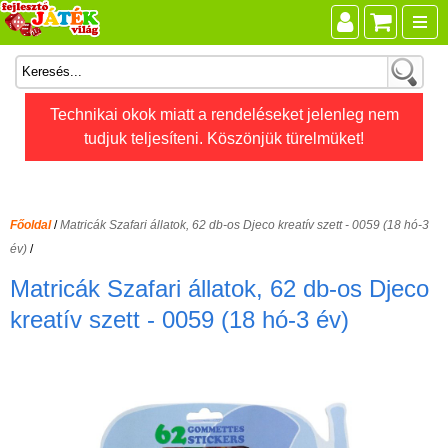
Összes játék
Technikai okok miatt a rendeléseket jelenleg nem
tudjuk teljesíteni. Köszönjük türelmüket!
Játékok életkor szerint
Legújabb Djeco játékok
AKTÍV szabadidő
Főoldal
/
Matricák Szafari állatok, 62 db-os Djeco kreatív szett - 0059 (18 hó-3
Ajándéktárgyak
év)
/
Bébijátékok
Matricák Szafari állatok, 62 db-os Djeco
Diafilm
kreatív szett - 0059 (18 hó-3 év)
Építőjáték
Foglalkoztató füzet
Fajátékok