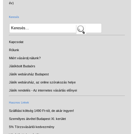
Keresés
Kapcsolat
Rólunk
Miért vásárolj nálunk?
Játékbolt Budaörs
Játék webáruház Budapest
Játék webáruház, az online szórakozás helye
Játék rendelés - Az internetes vásárlás előnyei
Hasznos Linkek
Szállítási költség 1490 Ft-tól, de akár ingyen!
Személyes átvétel Budapest XI. kerület
5% Törzsvásárlói kedvezmény