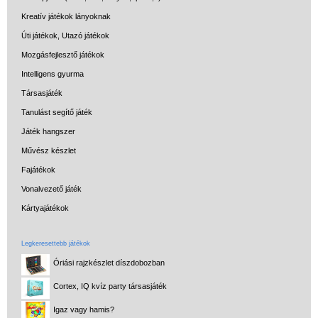
Kreatív játékok lányoknak
Úti játékok, Utazó játékok
Mozgásfejlesztő játékok
Intelligens gyurma
Társasjáték
Tanulást segítő játék
Játék hangszer
Művész készlet
Fajátékok
Vonalvezető játék
Kártyajátékok
Legkeresettebb játékok
Óriási rajzkészlet díszdobozban
Cortex, IQ kvíz party társasjáték
Igaz vagy hamis?