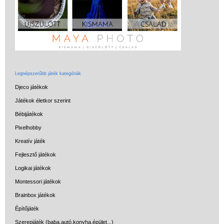
Miért vásárolj nálunk?
Akiket támogatunk
Garancia
Játék rendelés - Az internetes
vásárlás előnyei
Legnépszerűbb játék kategóriák
Reklamáció és Elállás
Djeco játékok
Játékok életkor szerint
Bébijátékok
Pixelhobby
Kreatív játék
Fejlesztő játékok
Logikai játékok
Montessori játékok
Brainbox játékok
Építőjáték
Szerepjáték (baba,autó,konyha,épület,..)