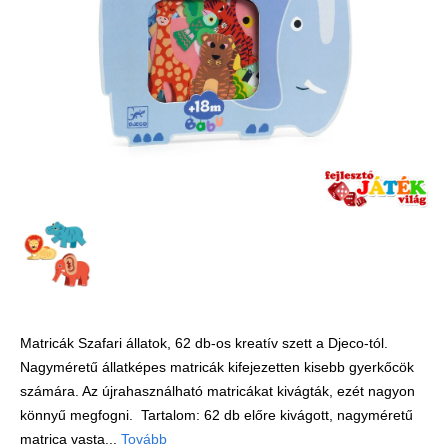
Játék hangszer
Futóbiciklik, rollerek
Gyerekszoba
Intelligens gyurma
Iskolaszerek
Kerti játékok
Kreatív játék
Könyv
Licenszes TOP
gyerekajándékok
Matricák Szafari állatok, 62 db-os kreatív szett a Djeco-tól.
Logikai játékok
Nagyméretű állatképes matricák kifejezetten kisebb gyerkőcök
LOGICO
számára. Az újrahasználható matricákat kivágták, ezét nagyon
LÜK
könnyű megfogni. Tartalom: 62 db előre kivágott, nagyméretű
matrica vasta...
Tovább