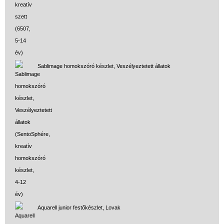
Sablimage homokszóró készlet, Veszélyeztetett állatok
Aquarell junior festőkészlet, Lovak