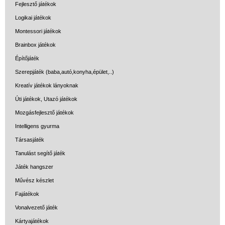
Fejlesztő játékok
Logikai játékok
Montessori játékok
Brainbox játékok
Építőjáték
Szerepjáték (baba,autó,konyha,épület,..)
Kreatív játékok lányoknak
Úti játékok, Utazó játékok
Mozgásfejlesztő játékok
Intelligens gyurma
Társasjáték
Tanulást segítő játék
Játék hangszer
Művész készlet
Fajátékok
Vonalvezető játék
Kártyajátékok