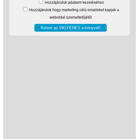
Hozzájárulok adataim kezeléséhez
Hozzájárulok hogy marketing célú emaileket kapjak a
weboldal üzemeltetőjétől
Vélemények
Adatkezelés
ÁSZF
Szállítási költség 1490 Ft-tól,
de akár INGYEN!
1-3 munkanapos kiszállítás
5%-os törzsvásárlói
kedvezmény