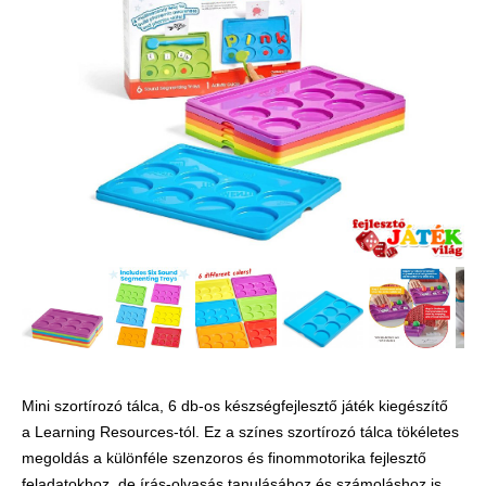
Játék hangszer
Futóbiciklik, rollerek
Gyerekszoba
Intelligens gyurma
Iskolaszerek
Kerti játékok
Kreatív játék
Könyv
Licenszes TOP
gyerekajándékok
Logikai játékok
Mini szortírozó tálca, 6 db-os készségfejlesztő játék kiegészítő
LOGICO
a Learning Resources-tól. Ez a színes szortírozó tálca tökéletes
LÜK
megoldás a különféle szenzoros és finommotorika fejlesztő
feladatokhoz, de írás-olvasás tanulásához és számoláshoz is