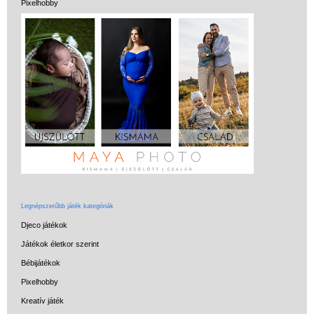
Pixelhobby
Miért vásárolj nálunk?
Akiket támogatunk
Garancia
Játék rendelés - Az internetes
vásárlás előnyei
Reklamáció és Elállás
Legnépszerűbb játék kategóriák
Djeco játékok
Játékok életkor szerint
Bébijátékok
Pixelhobby
Kreatív játék