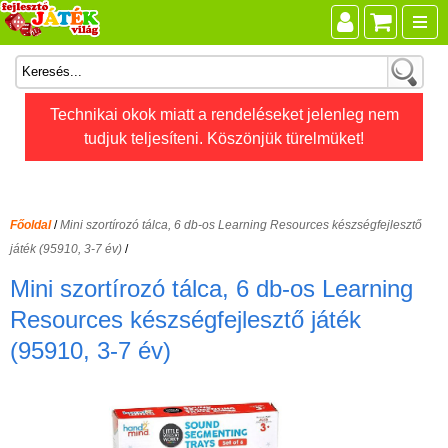
Összes játék
Technikai okok miatt a rendeléseket jelenleg nem
tudjuk teljesíteni. Köszönjük türelmüket!
Játékok életkor szerint
Legújabb Djeco játékok
AKTÍV szabadidő
Főoldal
/
Mini szortírozó tálca, 6 db-os Learning Resources készségfejlesztő
Ajándéktárgyak
játék (95910, 3-7 év)
/
Bébijátékok
Mini szortírozó tálca, 6 db-os Learning
Diafilm
Resources készségfejlesztő játék
(95910, 3-7 év)
Építőjáték
Foglalkoztató füzet
Fajátékok