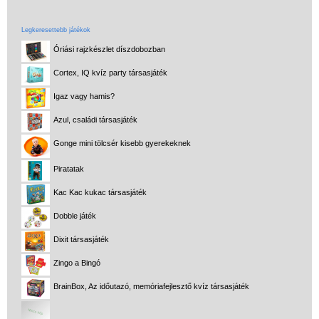
Legkeresettebb játékok
Óriási rajzkészlet díszdobozban
Cortex, IQ kvíz party társasjáték
Igaz vagy hamis?
Azul, családi társasjáték
Gonge mini tölcsér kisebb gyerekeknek
Piratatak
Kac Kac kukac társasjáték
Dobble játék
Dixit társasjáték
Zingo a Bingó
BrainBox, Az időutazó, memóriafejlesztő kvíz társasjáték