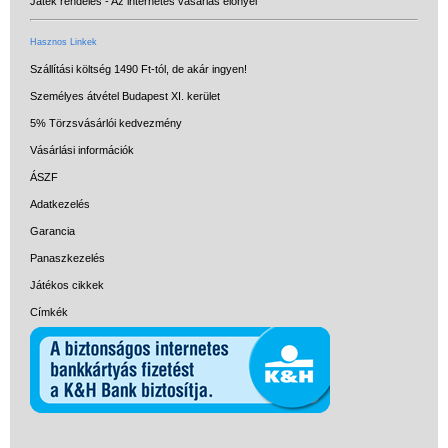
Játék rendelés - Az internetes vásárlás előnyei
Hasznos Linkek
Szállítási költség 1490 Ft-tól, de akár ingyen!
Személyes átvétel Budapest XI. kerület
5% Törzsvásárlói kedvezmény
Vásárlási információk
ÁSZF
Adatkezelés
Garancia
Panaszkezelés
Játékos cikkek
Címkék