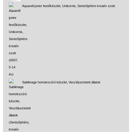
Aquarell junior festőkészlet, Unikornis, SentoSphére kreatív szett
Sablimage homokszóró készlet, Veszélyeztetett állatok