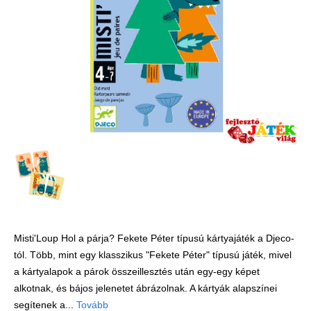
Játék hangszer
Futóbiciklik, rollerek
Gyerekszoba
Intelligens gyurma
Iskolaszerek
Kerti játékok
Kreatív játék
Könyv
Licenszes TOP
gyerekajándékok
Misti'Loup Hol a párja? Fekete Péter típusú kártyajáték a Djeco-
Logikai játékok
tól. Több, mint egy klasszikus "Fekete Péter" típusú játék, mivel
LOGICO
a kártyalapok a párok összeillesztés után egy-egy képet
LÜK
alkotnak, és bájos jelenetet ábrázolnak. A kártyák alapszínei
segítenek a...
Tovább