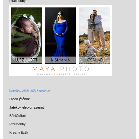
Pixelhobby
Miért vásárolj nálunk?
Akiket támogatunk
Garancia
Játék rendelés - Az internetes
vásárlás előnyei
Reklamáció és Elállás
Legnépszerűbb játék kategóriák
Djeco játékok
Játékok életkor szerint
Bébijátékok
Pixelhobby
Kreatív játék