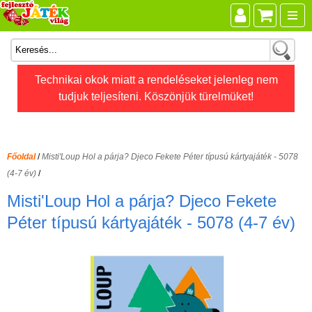
Összes játék
Technikai okok miatt a rendeléseket jelenleg nem
tudjuk teljesíteni. Köszönjük türelmüket!
Játékok életkor szerint
Legújabb Djeco játékok
AKTÍV szabadidő
Főoldal
/
Misti'Loup Hol a párja? Djeco Fekete Péter típusú kártyajáték - 5078
Ajándéktárgyak
(4-7 év)
/
Bébijátékok
Misti'Loup Hol a párja? Djeco Fekete
Diafilm
Péter típusú kártyajáték - 5078 (4-7 év)
Építőjáték
Foglalkoztató füzet
Fajátékok