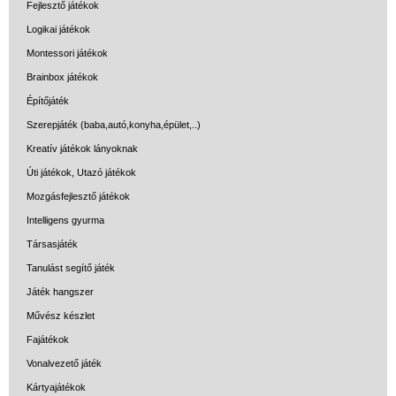
Fejlesztő játékok
Logikai játékok
Montessori játékok
Brainbox játékok
Építőjáték
Szerepjáték (baba,autó,konyha,épület,..)
Kreatív játékok lányoknak
Úti játékok, Utazó játékok
Mozgásfejlesztő játékok
Intelligens gyurma
Társasjáték
Tanulást segítő játék
Játék hangszer
Művész készlet
Fajátékok
Vonalvezető játék
Kártyajátékok