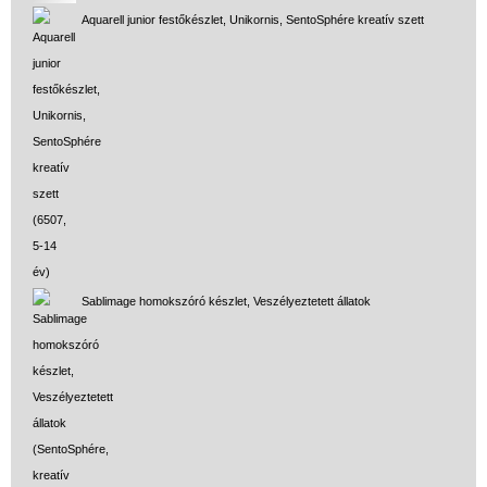
Aquarell junior festőkészlet, Unikornis, SentoSphére kreatív szett
Sablimage homokszóró készlet, Veszélyeztetett állatok