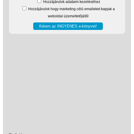
Hozzájárulok adataim kezeléséhez
Hozzájárulok hogy marketing célú emaileket kapjak a
weboldal üzemeltetőjétől
Vélemények
Adatkezelés
ÁSZF
Szállítási költség 1490 Ft-tól,
de akár INGYEN!
1-3 munkanapos kiszállítás
5%-os törzsvásárlói
kedvezmény