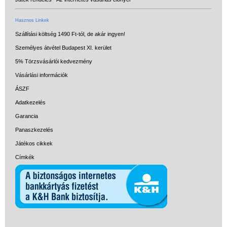
Hasznos Linkek
Szállítási költség 1490 Ft-tól, de akár ingyen!
Személyes átvétel Budapest XI. kerület
5% Törzsvásárlói kedvezmény
Vásárlási információk
ÁSZF
Adatkezelés
Garancia
Panaszkezelés
Játékos cikkek
Címkék