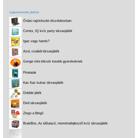
Legkeresettebb játékok
Óriási rajzkészlet díszdobozban
Cortex, IQ kvíz party társasjáték
Igaz vagy hamis?
Azul, családi társasjáték
Gonge mini tölcsér kisebb gyerekeknek
Piratatak
Kac Kac kukac társasjáték
Dobble játék
Dixit társasjáték
Zingo a Bingó
BrainBox, Az időutazó, memóriafejlesztő kvíz társasjáték